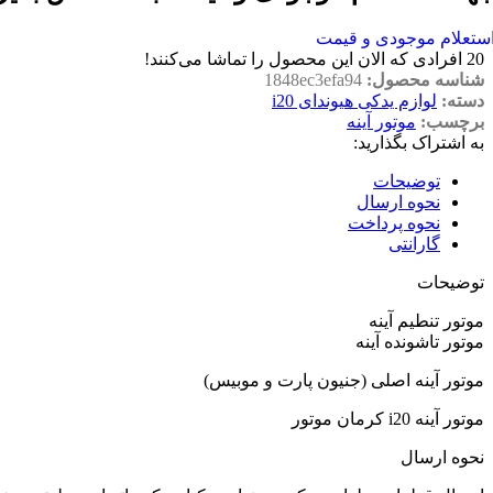
ستعلام موجودی و قیمت
20
افرادی که الان این محصول را تماشا می‌کنند!
شناسه محصول:
1848ec3efa94
دسته:
لوازم یدکی هیوندای i20
برچسب:
موتور آینه
به اشتراک بگذارید:
توضیحات
نحوه ارسال
نحوه پرداخت
گارانتی
توضیحات
موتور تنطیم آینه
موتور تاشونده آینه
موتور آینه اصلی (جنیون پارت و موبیس)
موتور آینه i20 کرمان موتور
نحوه ارسال