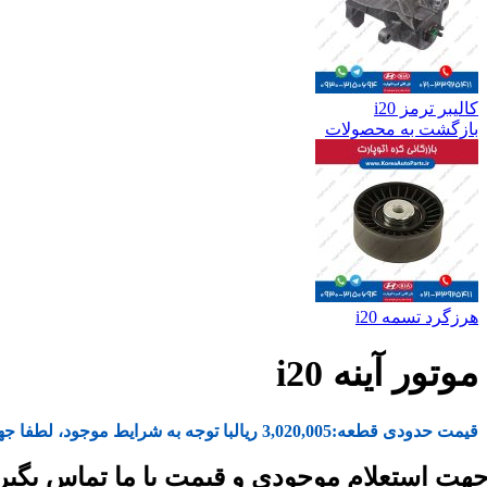
کالیبر ترمز i20
بازگشت به محصولات
هرزگرد تسمه i20
موتور آینه i20
قیمت حدودی قطعه:
3,020,005
ریال
با توجه به شرایط موجود، لطفا جه
هت استعلام موجودی و قیمت با ما تماس بگیر