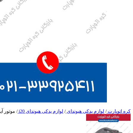
کره اتوپارت
/
لوازم یدکی هیوندای
/
لوازم یدکی هیوندای i20
/
موتور آینه 