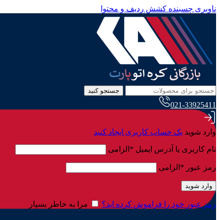
ناوبری چسبنده
کشش ردیف و محتوا
جستجو کنید
021-33925411
وارد شوید
یک حساب کاربری ایجاد کنید
نام کاربری یا آدرس ایمیل
*
الزامی
رمز عبور
*
الزامی
وارد شوید
رمز عبور خود را فراموش کرده اید؟
مرا به خاطر بسپار