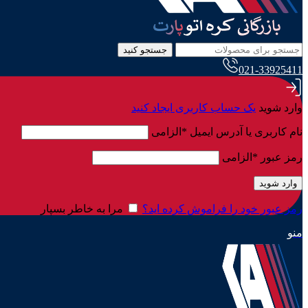
جستجو کنید
021-33925411
وارد شوید
یک حساب کاربری ایجاد کنید
نام کاربری یا آدرس ایمیل
*
الزامی
رمز عبور
*
الزامی
وارد شوید
رمز عبور خود را فراموش کرده اید؟
مرا به خاطر بسپار
منو