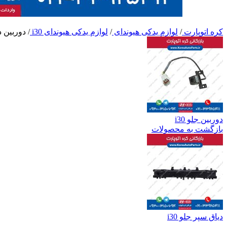
کره اتوپارت
/
لوازم یدکی هیوندای
/
لوازم یدکی هیوندای i30
/
دوربین دن
دوربین جلو i30
بازگشت به محصولات
دیاق سپر جلو i30