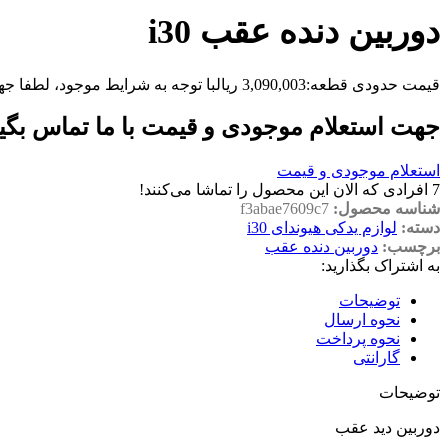
دوربین دنده عقب i30
قیمت حدودی قطعه:
3,090,003
ریال
با توجه به شرایط موجود، لطفا جه
جهت استعلام موجودی و قیمت با ما تماس بگی
استعلام موجودی و قیمت
7
افرادی که الان این محصول را تماشا می‌کنند!
شناسه محصول:
f3abae7609c7
دسته:
لوازم یدکی هیوندای i30
برچسب:
دوربین دنده عقب
به اشتراک بگذارید:
توضیحات
نحوه ارسال
نحوه پرداخت
گارانتی
توضیحات
دوربین دید عقب