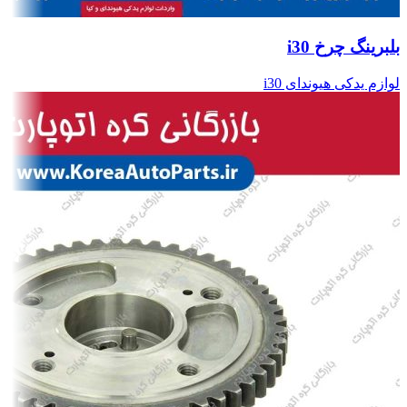
بلبرینگ چرخ i30
لوازم یدکی هیوندای i30