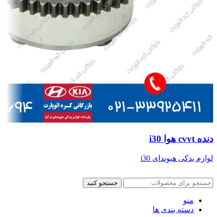
دنده cvvt هوا i30
لوازم یدکی هیوندای i30
جستجو کنید
منو
دسته بندی ها