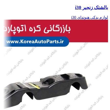
بالشتک زنجیر i30
لوازم یدکی هیوندای i30