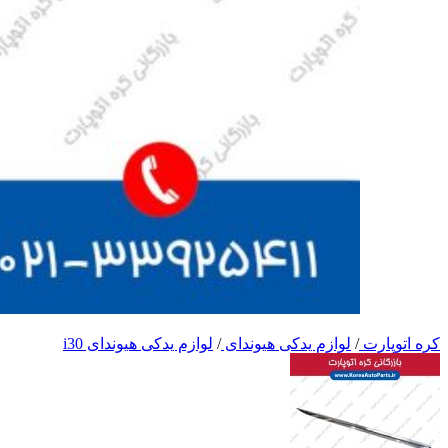
کره اتوپارت
/
لوازم یدکی هیوندای
/
لوازم یدکی هیوندای i30