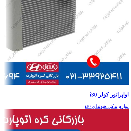
اواپراتور کولر i30
لوازم یدکی هیوندای i30