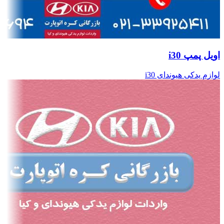
اویل پمپ i30
لوازم یدکی هیوندای i30