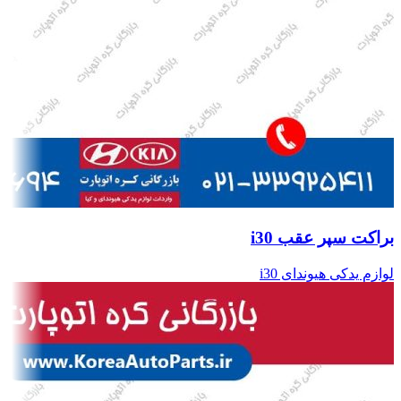
براکت سپر عقب i30
لوازم یدکی هیوندای i30