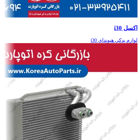
اکسل i30
لوازم یدکی هیوندای i30