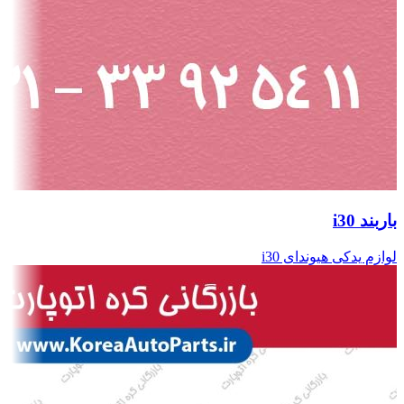
باربند i30
لوازم یدکی هیوندای i30