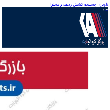
ناوبری چسبنده
کشش ردیف و محتوا
منو