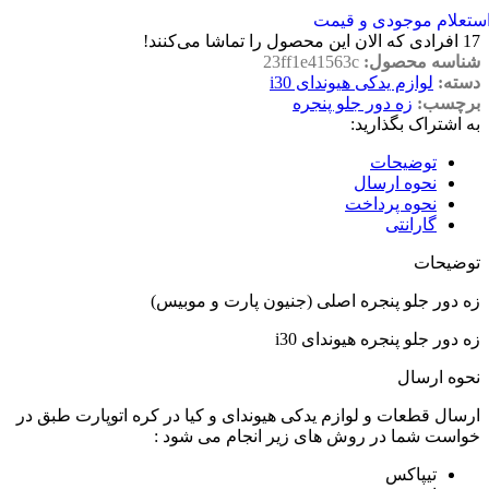
ستعلام موجودی و قیمت
17
افرادی که الان این محصول را تماشا می‌کنند!
شناسه محصول:
23ff1e41563c
دسته:
لوازم یدکی هیوندای i30
برچسب:
زه دور جلو پنجره
به اشتراک بگذارید:
توضیحات
نحوه ارسال
نحوه پرداخت
گارانتی
توضیحات
زه دور جلو پنجره اصلی (جنیون پارت و موبیس)
زه دور جلو پنجره هیوندای i30
نحوه ارسال
ارسال قطعات و لوازم یدکی هیوندای و کیا در کره اتوپارت طبق در
خواست شما در روش های زیر انجام می شود :
تیپاکس