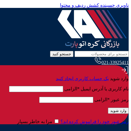
ناوبری چسبنده
کشش ردیف و محتوا
جستجو کنید
021-33925411
وارد شوید
یک حساب کاربری ایجاد کنید
نام کاربری یا آدرس ایمیل
*
الزامی
رمز عبور
*
الزامی
وارد شوید
رمز عبور خود را فراموش کرده اید؟
مرا به خاطر بسپار