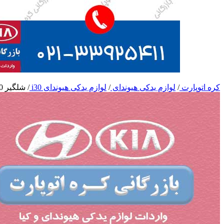
کره اتوپارت
/
لوازم یدکی هیوندای
/
لوازم یدکی هیوندای i30
/
شلگیر i30