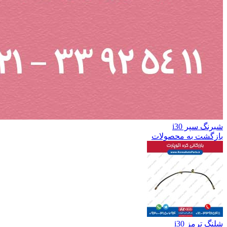
شبرنگ سپر i30
بازگشت به محصولات
شلنگ ترمز i30