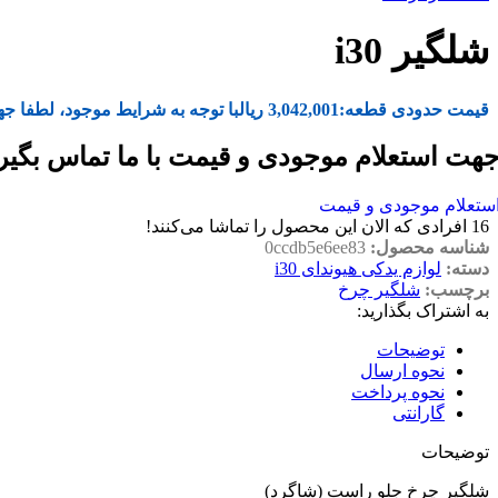
شلگیر i30
قیمت حدودی قطعه:
3,042,001
ریال
با توجه به شرایط موجود، لطفا جه
هت استعلام موجودی و قیمت با ما تماس بگیر
ستعلام موجودی و قیمت
16
افرادی که الان این محصول را تماشا می‌کنند!
شناسه محصول:
0ccdb5e6ee83
دسته:
لوازم یدکی هیوندای i30
برچسب:
شلگیر چرخ
به اشتراک بگذارید:
توضیحات
نحوه ارسال
نحوه پرداخت
گارانتی
توضیحات
شلگیر چرخ جلو راست (شاگرد)