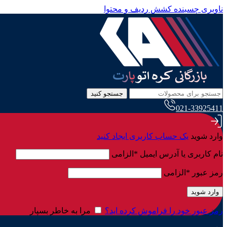
ناوبری چسبنده
کشش ردیف و محتوا
جستجو کنید
021-33925411
وارد شوید
یک حساب کاربری ایجاد کنید
نام کاربری یا آدرس ایمیل
*
الزامی
رمز عبور
*
الزامی
وارد شوید
رمز عبور خود را فراموش کرده اید؟
مرا به خاطر بسپار