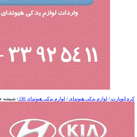
کره اتوپارت
/
لوازم یدکی هیوندای
/
لوازم یدکی هیوندای i30
/
شیشه جلو 