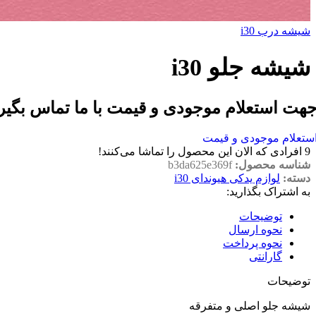
شیشه درب i30
شیشه جلو i30
هت استعلام موجودی و قیمت با ما تماس بگیر
ستعلام موجودی و قیمت
9
افرادی که الان این محصول را تماشا می‌کنند!
شناسه محصول:
b3da625e369f
دسته:
لوازم یدکی هیوندای i30
به اشتراک بگذارید:
توضیحات
نحوه ارسال
نحوه پرداخت
گارانتی
توضیحات
شیشه جلو اصلی و متفرقه