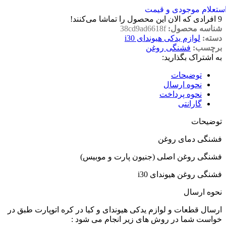
ستعلام موجودی و قیمت
9
افرادی که الان این محصول را تماشا می‌کنند!
شناسه محصول:
38cd9ad6618f
دسته:
لوازم یدکی هیوندای i30
برچسب:
فشنگی روغن
به اشتراک بگذارید:
توضیحات
نحوه ارسال
نحوه پرداخت
گارانتی
توضیحات
فشنگی دمای روغن
فشنگی روغن اصلی (جنیون پارت و موبیس)
فشنگی روغن هیوندای i30
نحوه ارسال
ارسال قطعات و لوازم یدکی هیوندای و کیا در کره اتوپارت طبق در
خواست شما در روش های زیر انجام می شود :