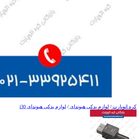
کره اتوپارت
/
لوازم یدکی هیوندای
/
لوازم یدکی هیوندای i30