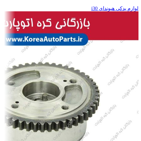
لوازم یدکی هیوندای i30