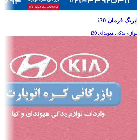
ایربگ فرمان i30
لوازم یدکی هیوندای i30