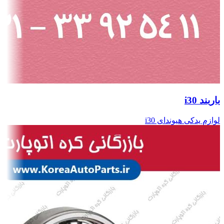
باربند i30
لوازم یدکی هیوندای i30