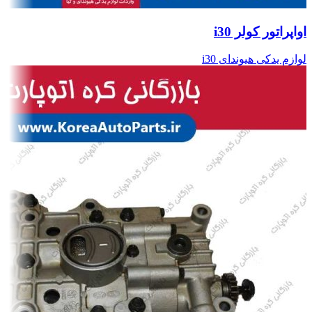
اواپراتور کولر i30
لوازم یدکی هیوندای i30