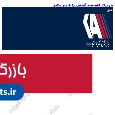
ناوبری چسبنده
کشش ردیف و محتوا
منو