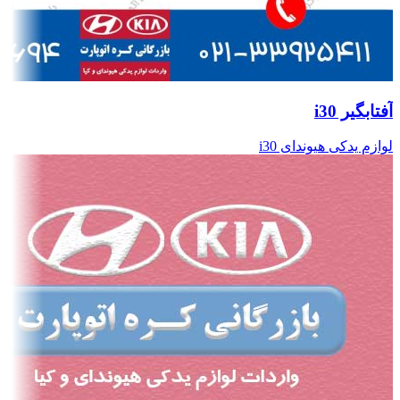
آفتابگیر i30
لوازم یدکی هیوندای i30