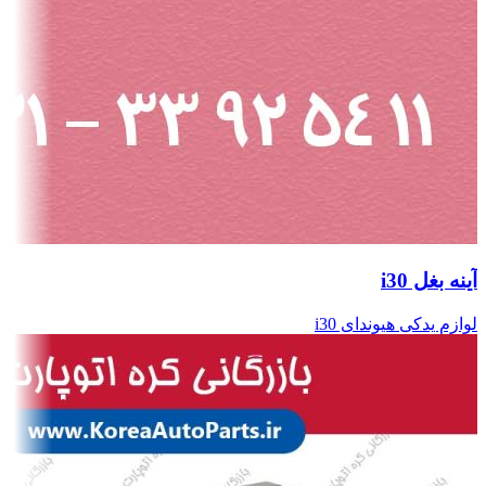
آینه بغل i30
لوازم یدکی هیوندای i30