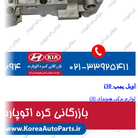
اویل پمپ i30
لوازم یدکی هیوندای i30