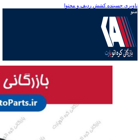
ناوبری چسبنده
کشش ردیف و محتوا
منو