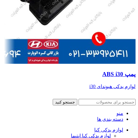
پمپ ABS i30
لوازم یدکی هیوندای i30
جستجو کنید
منو
دسته بندی ها
لوازم یدکی کیا
لوازم یدکی کیا اپتیما