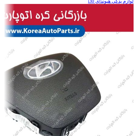
لوازم یدکی هیوندای i30