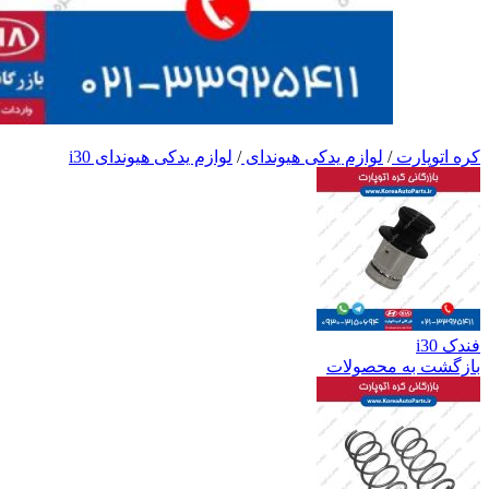
کره اتوپارت
/
لوازم یدکی هیوندای
/
لوازم یدکی هیوندای i30
فندک i30
بازگشت به محصولات