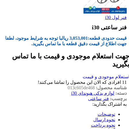
فنر لول i30
فنر ساعتی i30
قیمت حدودی قطعه:
3,053,001
ریال
با توجه به شرایط موجود، لطفا
جهت اطلاع از قیمت دقیق قطعه با ما تماس بگیرید.
هت استعلام موجودی و قیمت با ما تماس
گیرید
ستعلام موجودی و قیمت
11
افرادی که الان این محصول را تماشا می‌کنند!
شناسه محصول:
013c605de468
دسته:
لوازم یدکی هیوندای i30
برچسب:
فنر ساعتی
به اشتراک بگذارید:
توضیحات
نحوه ارسال
نحوه پرداخت