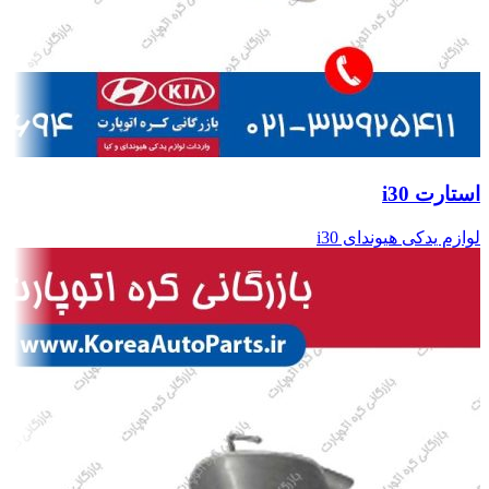
استارت i30
لوازم یدکی هیوندای i30