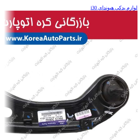
لوازم یدکی هیوندای i30