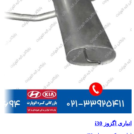
انباری اگزوز i30