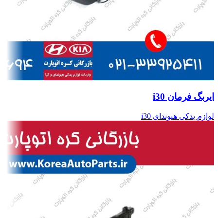
ایربگ فرمان i30
لوازم یدکی هیوندای i30