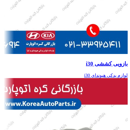
بازویی کششی i30
لوازم یدکی هیوندای i30