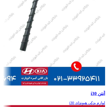
آنتن i30
لوازم یدکی هیوندای i30