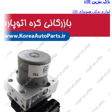
باک بنزین i30
لوازم یدکی هیوندای i30