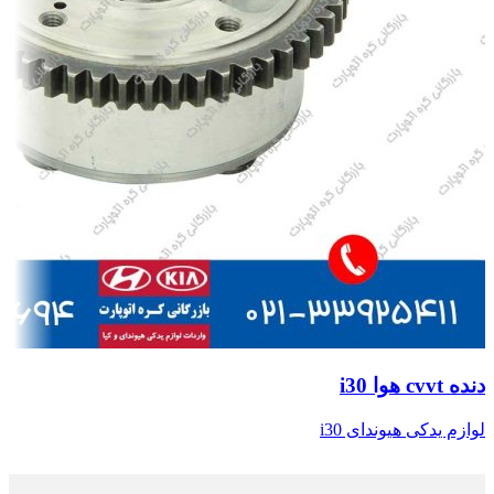
دنده cvvt هوا i30
لوازم یدکی هیوندای i30