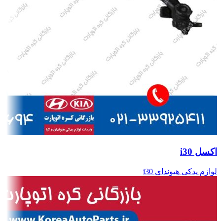
اکسل i30
لوازم یدکی هیوندای i30