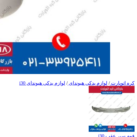
کره اتوپارت
/
لوازم یدکی هیوندای
/
لوازم یدکی هیوندای i30
فوم سپر عقب i30