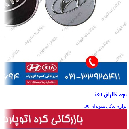
بچه قالپاق i30
لوازم یدکی هیوندای i30