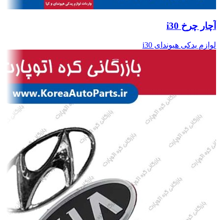
آچار چرخ i30
لوازم یدکی هیوندای i30