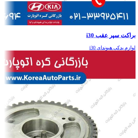
براکت سپر عقب i30
لوازم یدکی هیوندای i30