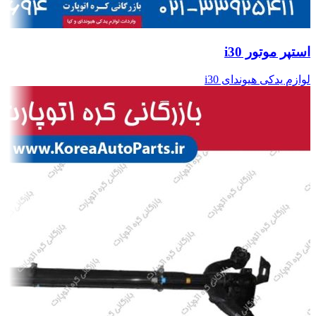
استپر موتور i30
لوازم یدکی هیوندای i30