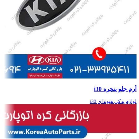
آرم جلو پنجره i30
لوازم یدکی هیوندای i30