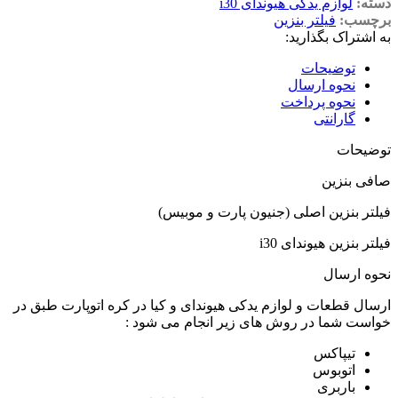
دسته:
لوازم یدکی هیوندای i30
برچسب:
فیلتر بنزین
به اشتراک بگذارید:
توضیحات
نحوه ارسال
نحوه پرداخت
گارانتی
توضیحات
صافی بنزین
فیلتر بنزین اصلی (جنیون پارت و موبیس)
فیلتر بنزین هیوندای i30
نحوه ارسال
ارسال قطعات و لوازم یدکی هیوندای و کیا در کره اتوپارت طبق در
خواست شما در روش های زیر انجام می شود :
تیپاکس
اتوبوس
باربری