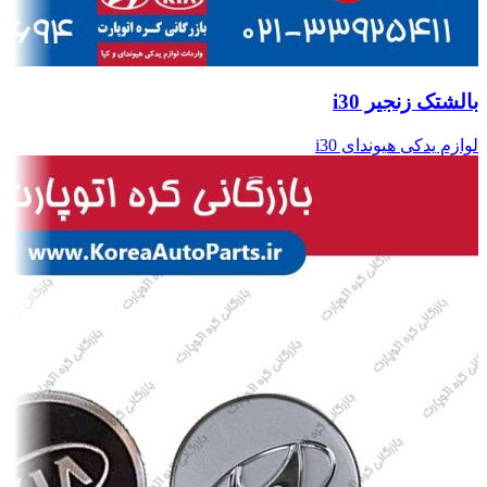
بالشتک زنجیر i30
لوازم یدکی هیوندای i30