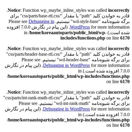
.
Notice
: Function wp_maybe_inline_styles was called
incorrectly
قادر به خواندن کلید "path" با مقدار "/css/parts/base-rtl.css" برای
برگه شیوه‌نامه "wd-style-base" نیستیم. Please see
Debugging in
WordPress
for more information. (این پیام در نگارش 7.0.0 افزوده
شده است.) in
/home/koreaautoparts/public_html/wp-
includes/functions.php
on line
6170
.
Notice
: Function wp_maybe_inline_styles was called
incorrectly
قادر به خواندن کلید "path" با مقدار "/css/parts/header-base-rtl.css"
برای برگه شیوه‌نامه "wd-header-base" نیستیم. Please see
Debugging in WordPress
for more information. (این پیام در نگارش
7.0.0 افزوده شده است.) in
/home/koreaautoparts/public_html/wp-includes/functions.php
on line
6170
.
Notice
: Function wp_maybe_inline_styles was called
incorrectly
قادر به خواندن کلید "path" با مقدار "/css/parts/int-rank-math-rtl.css"
برای برگه شیوه‌نامه "wd-int-rank-math" نیستیم. Please see
Debugging in WordPress
for more information. (این پیام در نگارش
7.0.0 افزوده شده است.) in
/home/koreaautoparts/public_html/wp-includes/functions.php
on line
6170