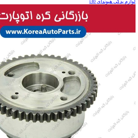
لوازم یدکی هیوندای i30