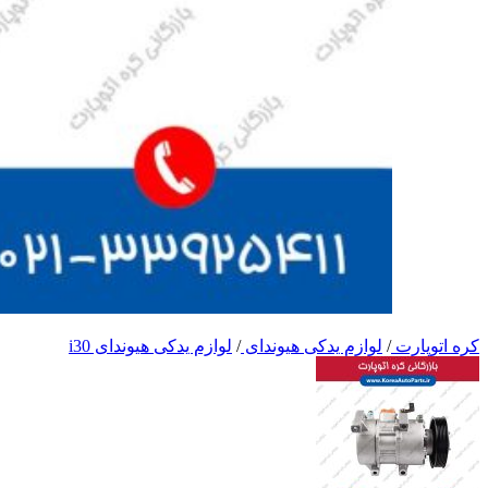
کره اتوپارت
/
لوازم یدکی هیوندای
/
لوازم یدکی هیوندای i30