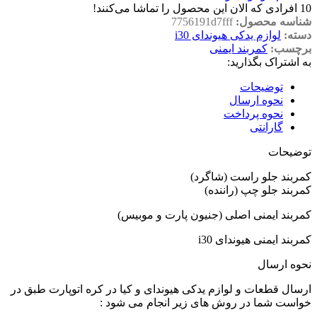
10
افرادی که الان این محصول را تماشا می‌کنند!
شناسه محصول:
7756191d7fff
دسته:
لوازم یدکی هیوندای i30
برچسب:
کمربند ایمنی
به اشتراک بگذارید:
توضیحات
نحوه ارسال
نحوه پرداخت
گارانتی
توضیحات
کمربند جلو راست (شاگرد)
کمربند جلو چپ (راننده)
کمربند ایمنی اصلی (جنیون پارت و موبیس)
کمربند ایمنی هیوندای i30
نحوه ارسال
ارسال قطعات و لوازم یدکی هیوندای و کیا در کره اتوپارت طبق در
خواست شما در روش های زیر انجام می شود :