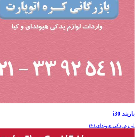
باربند i30
لوازم یدکی هیوندای i30