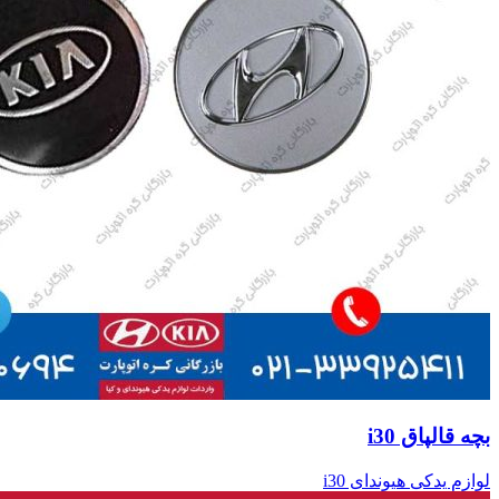
بچه قالپاق i30
لوازم یدکی هیوندای i30