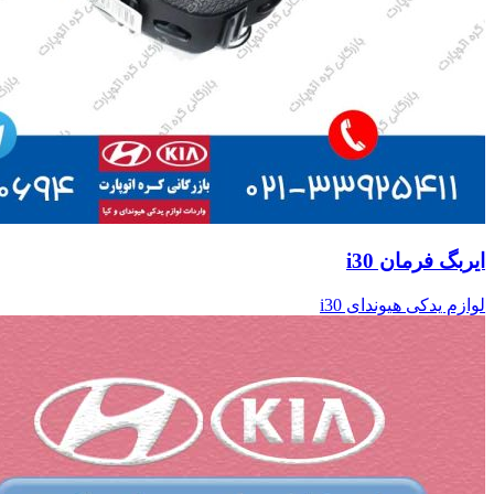
ایربگ فرمان i30
لوازم یدکی هیوندای i30