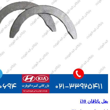
بغل یاتاقان i30