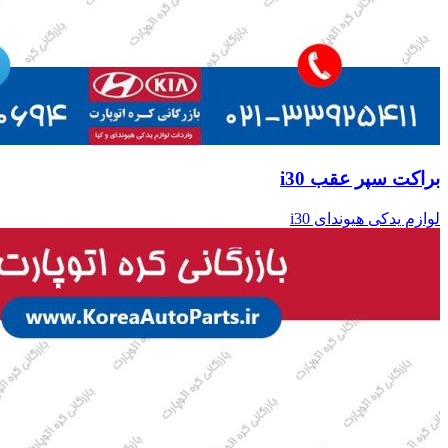
براکت سپر عقب i30
لوازم یدکی هیوندای i30