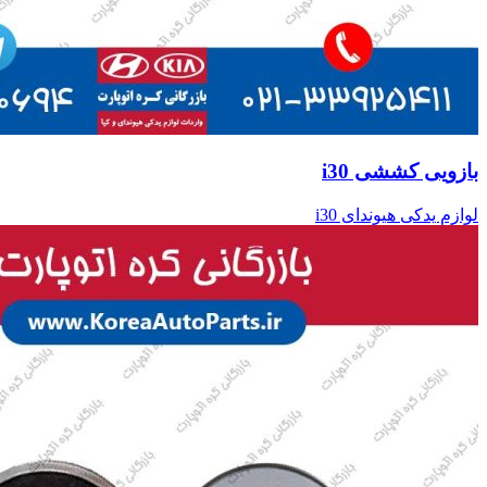
بازویی کششی i30
لوازم یدکی هیوندای i30