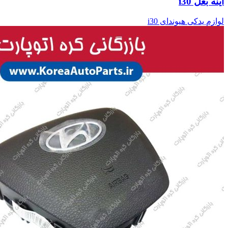
آینه بغل i30
لوازم یدکی هیوندای i30