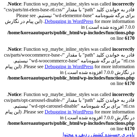
.
Notice
: Function wp_maybe_inline_styles was called
incorrectly
قادر به خواندن کلید "path" با مقدار "/css/parts/int-elem-base-rtl.css"
برای برگه شیوه‌نامه "wd-elementor-base" نیستیم. Please see
Debugging in WordPress
for more information. (این پیام در نگارش
7.0.0 افزوده شده است.) in
/home/koreaautoparts/public_html/wp-includes/functions.php
on line
6170
.
Notice
: Function wp_maybe_inline_styles was called
incorrectly
قادر به خواندن کلید "path" با مقدار "/css/parts/woocommerce-base-
rtl.css" برای برگه شیوه‌نامه "wd-woocommerce-base" نیستیم.
Debugging in WordPress
Please see
for more information. (این پیام
در نگارش 7.0.0 افزوده شده است.) in
/home/koreaautoparts/public_html/wp-includes/functions.php
on line
6170
.
Notice
: Function wp_maybe_inline_styles was called
incorrectly
قادر به خواندن کلید "path" با مقدار "/css/parts/opt-carousel-disable-
rtl.css" برای برگه شیوه‌نامه "wd-opt-carousel-disable" نیستیم.
Debugging in WordPress
Please see
for more information. (این پیام
در نگارش 7.0.0 افزوده شده است.) in
/home/koreaautoparts/public_html/wp-includes/functions.php
on line
6170
ناوبری چسبنده
کشش ردیف و محتوا