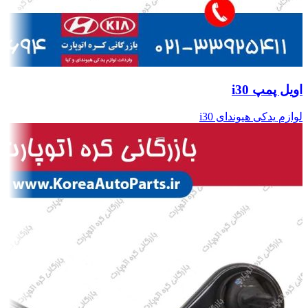
اویل پمپ i30
لوازم یدکی هیوندای i30