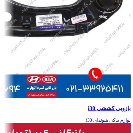
بازویی کششی i30
لوازم یدکی هیوندای i30