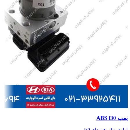
پمپ ABS i30
لوازم یدکی هیوندای i30