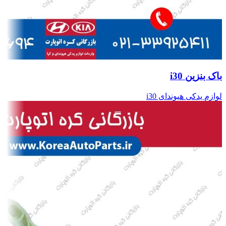
باک بنزین i30
لوازم یدکی هیوندای i30