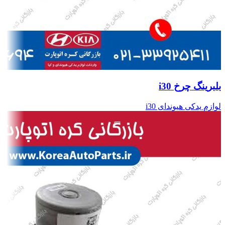
بلبرینگ چرخ i30
لوازم یدکی هیوندای i30