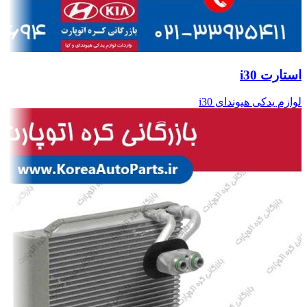
استارت i30
لوازم یدکی هیوندای i30