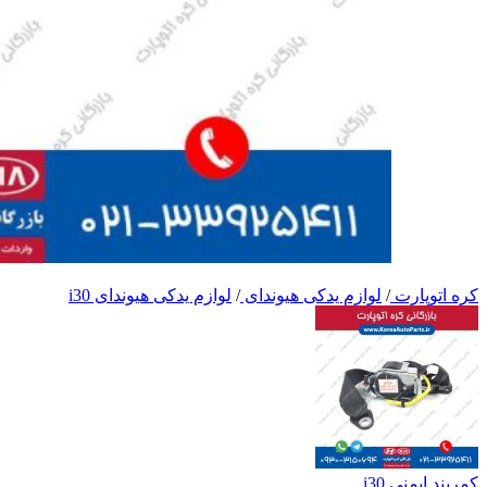
کره اتوپارت
/
لوازم یدکی هیوندای
/
لوازم یدکی هیوندای i30
کمربند ایمنی i30