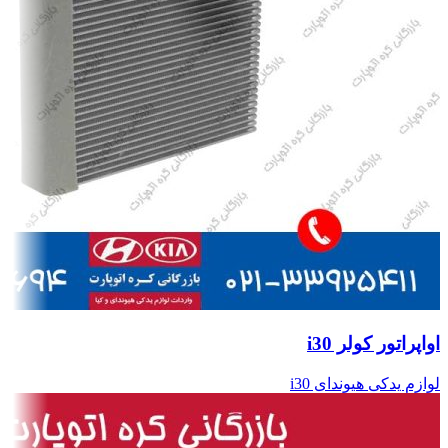
اواپراتور کولر i30
لوازم یدکی هیوندای i30