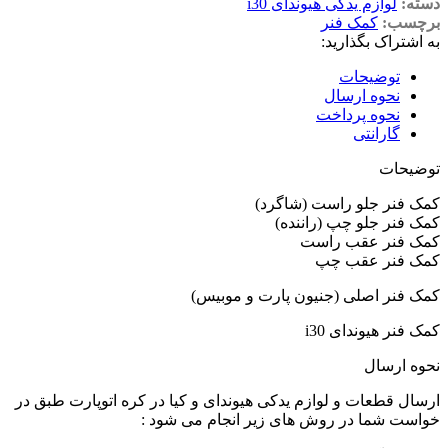
دسته:
لوازم یدکی هیوندای i30
برچسب:
کمک فنر
به اشتراک بگذارید:
توضیحات
نحوه ارسال
نحوه پرداخت
گارانتی
توضیحات
کمک فنر جلو راست (شاگرد)
کمک فنر جلو چپ (راننده)
کمک فنر عقب راست
کمک فنر عقب چپ
کمک فنر اصلی (جنیون پارت و موبیس)
کمک فنر هیوندای i30
نحوه ارسال
ارسال قطعات و لوازم یدکی هیوندای و کیا در کره اتوپارت طبق در
خواست شما در روش های زیر انجام می شود :