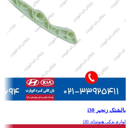
بالشتک زنجیر i30
لوازم یدکی هیوندای i30