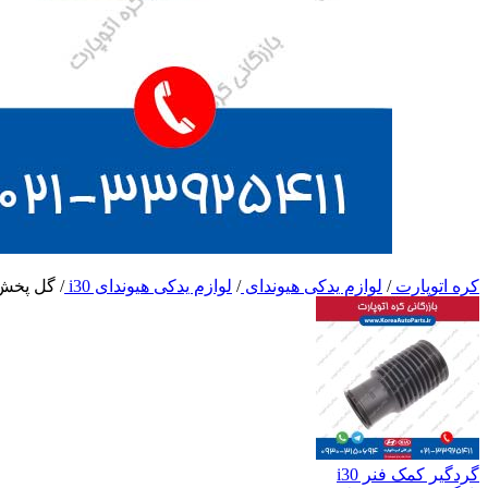
کره اتوپارت
/
لوازم یدکی هیوندای
/
لوازم یدکی هیوندای i30
/
گل پخش ک
گردگیر کمک فنر i30