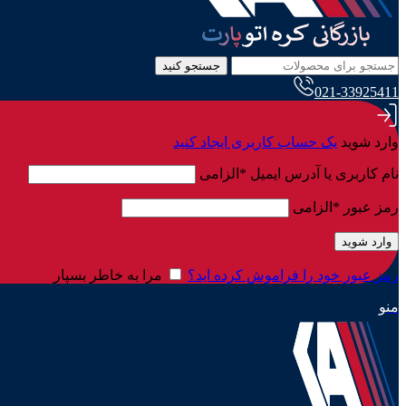
جستجو کنید
021-33925411
وارد شوید
یک حساب کاربری ایجاد کنید
نام کاربری یا آدرس ایمیل
*
الزامی
رمز عبور
*
الزامی
وارد شوید
رمز عبور خود را فراموش کرده اید؟
مرا به خاطر بسپار
منو