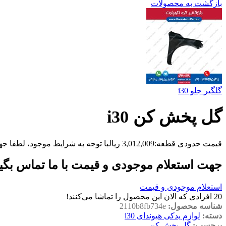
بازگشت به محصولات
گلگیر جلو i30
گل پخش کن i30
قیمت حدودی قطعه:
3,012,009
ریال
با توجه به شرایط موجود، لطفا جه
جهت استعلام موجودی و قیمت با ما تماس بگی
استعلام موجودی و قیمت
20
افرادی که الان این محصول را تماشا می‌کنند!
شناسه محصول:
2110b8fb734e
دسته:
لوازم یدکی هیوندای i30
برچسب:
گل پخش کن