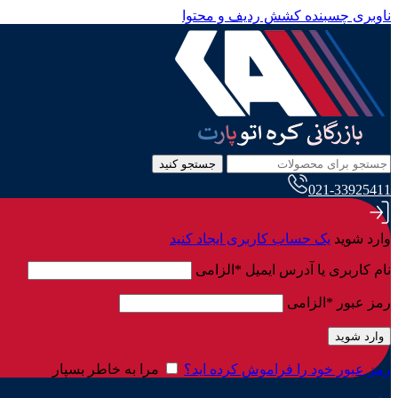
ناوبری چسبنده
کشش ردیف و محتوا
جستجو کنید
021-33925411
وارد شوید
یک حساب کاربری ایجاد کنید
نام کاربری یا آدرس ایمیل
*
الزامی
رمز عبور
*
الزامی
وارد شوید
رمز عبور خود را فراموش کرده اید؟
مرا به خاطر بسپار