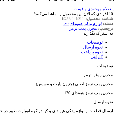
ستعلام موجودی و قیمت
10
افرادی که الان این محصول را تماشا می‌کنند!
شناسه محصول:
ff456abcb3bb
دسته:
لوازم یدکی هیوندای i30
برچسب:
مخزن پمپ ترمز
به اشتراک بگذارید:
توضیحات
نحوه ارسال
نحوه پرداخت
گارانتی
توضیحات
مخزن روغن ترمز
مخزن پمپ ترمز اصلی (جنیون پارت و موبیس)
مخزن پمپ ترمز هیوندای i30
نحوه ارسال
ارسال قطعات و لوازم یدکی هیوندای و کیا در کره اتوپارت طبق در 