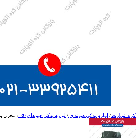
کره اتوپارت
/
لوازم یدکی هیوندای
/
لوازم یدکی هیوندای i30
/
مخزن پمپ