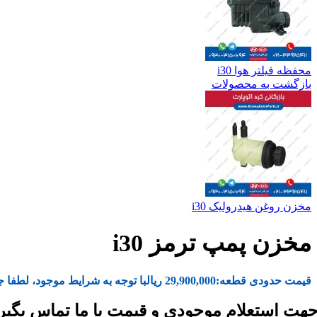
محفظه فیلتر هوا i30
بازگشت به محصولات
مخزن روغن هیدرولیک i30
مخزن پمپ ترمز i30
قیمت حدودی قطعه:
29,900,000
ریال
با توجه به شرایط موجود، لطفا ج
هت استعلام موجودی و قیمت با ما تماس بگیر