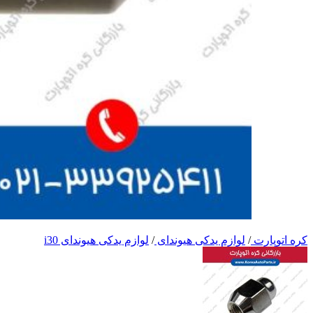
کره اتوپارت
/
لوازم یدکی هیوندای
/
لوازم یدکی هیوندای i30