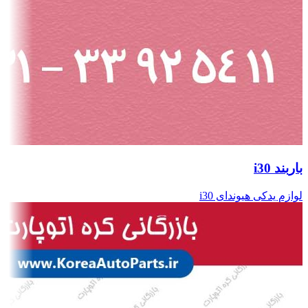
باربند i30
لوازم یدکی هیوندای i30