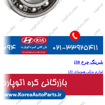
بلبرینگ چرخ i30
لوازم یدکی هیوندای i30