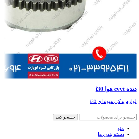
دنده cvvt هوا i30
لوازم یدکی هیوندای i30
جستجو کنید
منو
دسته بندی ها