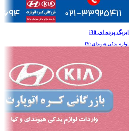
ایربگ پرده ای i30
لوازم یدکی هیوندای i30