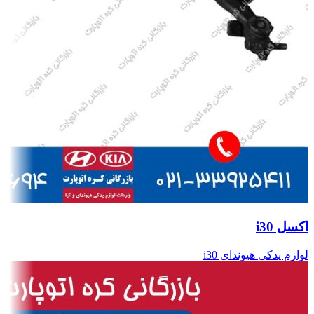
اکسل i30
لوازم یدکی هیوندای i30