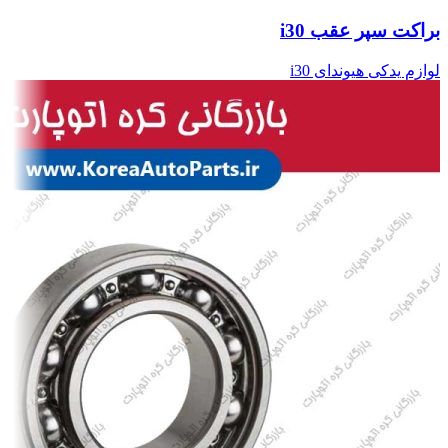
براکت سپر عقب i30
لوازم یدکی هیوندای i30