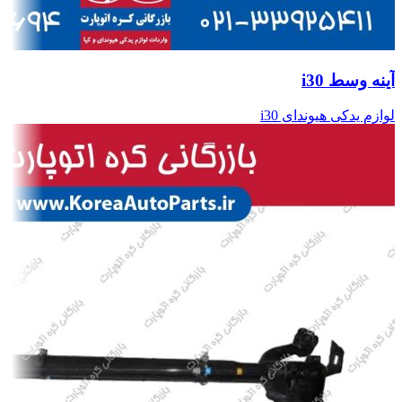
آینه وسط i30
لوازم یدکی هیوندای i30