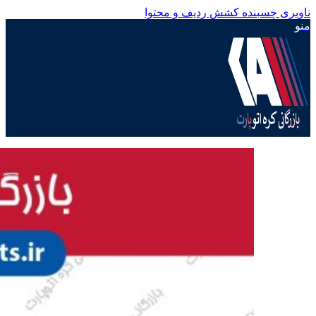
ناوبری چسبنده
کشش ردیف و محتوا
منو