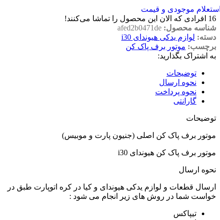
ستعلام موجودی و قیمت
16
افرادی که الان این محصول را تماشا می‌کنند!
شناسه محصول:
afed2b0471de
دسته:
لوازم یدکی هیوندای i30
برچسب:
موتور برف پاک کن
به اشتراک بگذارید:
توضیحات
نحوه ارسال
نحوه پرداخت
گارانتی
توضیحات
موتور برف پاک کن اصلی (جنیون پارت و موبیس)
موتور برف پاک کن هیوندای i30
نحوه ارسال
ارسال قطعات و لوازم یدکی هیوندای و کیا در کره اتوپارت طبق در
خواست شما در روش های زیر انجام می شود :
تیپاکس