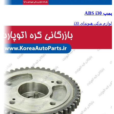
پمپ ABS i30
لوازم یدکی هیوندای i30