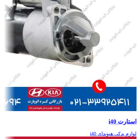
استارت i40
لوازم یدکی هیوندای i40