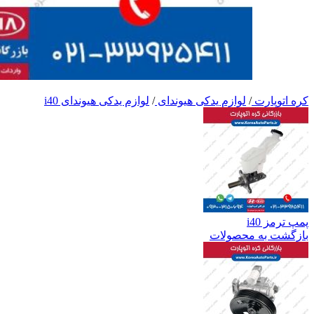
کره اتوپارت
/
لوازم یدکی هیوندای
/
لوازم یدکی هیوندای i40
پمپ ترمز i40
بازگشت به محصولات