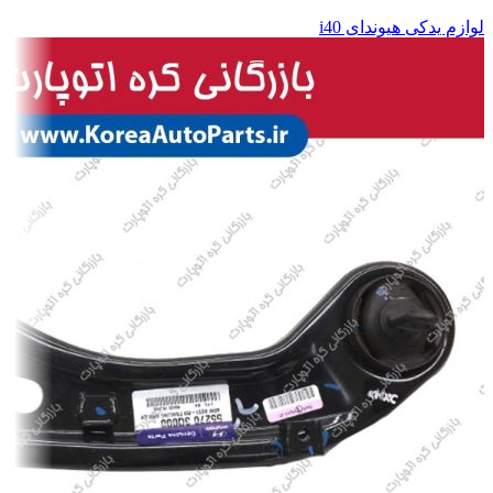
لوازم یدکی هیوندای i40