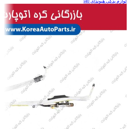
لوازم یدکی هیوندای i40