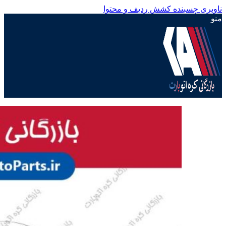
ناوبری چسبنده
کشش ردیف و محتوا
منو