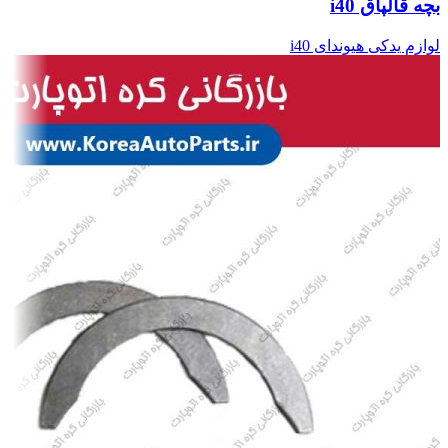
بچه قالپاق i40
لوازم یدکی هیوندای i40