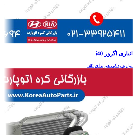
انباری اگزوز i40
لوازم یدکی هیوندای i40