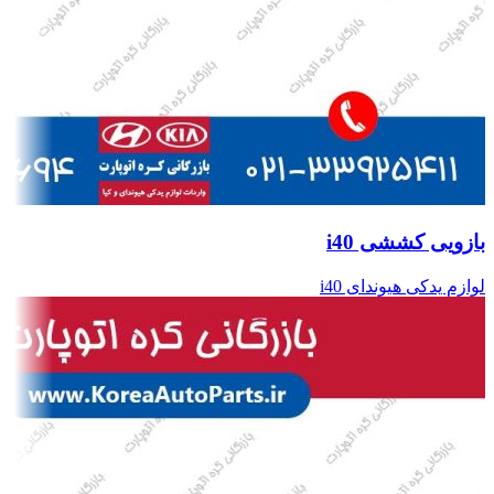
بازویی کششی i40
لوازم یدکی هیوندای i40