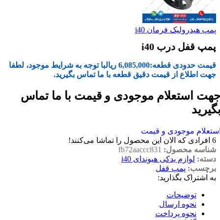
پمپ هیدرولیک فرمان i40
پمپ قفل درب i40
قیمت حدودی قطعه:
6,085,000
ریال
با توجه به شرایط موجود، لطفا
جهت اطلاع از قیمت دقیق قطعه با ما تماس بگیرید.
هت استعلام موجودی و قیمت با ما تماس
گیرید
ستعلام موجودی و قیمت
6
افرادی که الان این محصول را تماشا می‌کنند!
شناسه محصول:
fb72aaccc831
دسته:
لوازم یدکی هیوندای i40
برچسب:
پمپ قفل
به اشتراک بگذارید:
توضیحات
نحوه ارسال
نحوه پرداخت