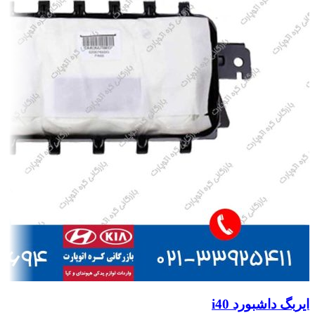
ایربگ داشبورد i40