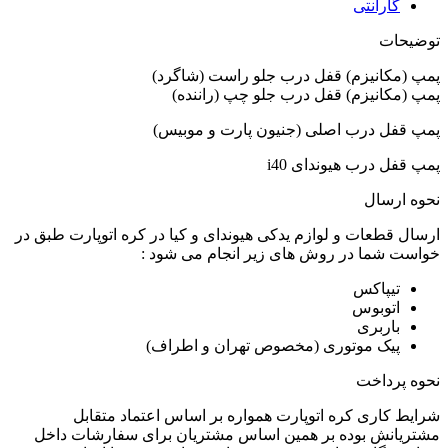
گارانتی
توضیحات
پمپ (مکانیزم) قفل درب جلو راست (شاگرد)
پمپ (مکانیزم) قفل درب جلو چپ (راننده)
پمپ قفل درب اصلی (جنیون پارت و موبیس)
پمپ قفل درب هیوندای i40
نحوه ارسال
ارسال قطعات و لوازم یدکی هیوندای و کیا در کره اتوپارت طبق در
خواست شما در روش های زیر انجام می شود :
تیپاکس
اتوبوس
باربری
پیک موتوری (مخصوص تهران و اطراف)
نحوه پرداخت
شرایط کاری کره اتوپارت همواره بر اساس اعتماد متقابل
مشتریانش بوده بر همین اساس مشتریان برای سفارشات داخل