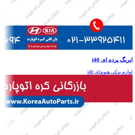
ایربگ پرده ای i40
لوازم یدکی هیوندای i40