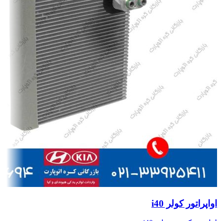
اواپراتور کولر i40