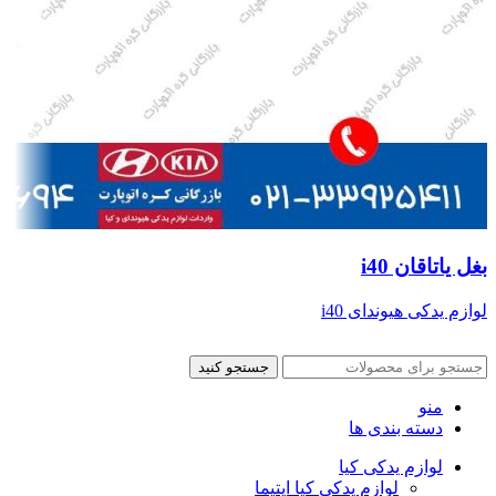
بغل یاتاقان i40
لوازم یدکی هیوندای i40
جستجو کنید
منو
دسته بندی ها
لوازم یدکی کیا
لوازم یدکی کیا اپتیما