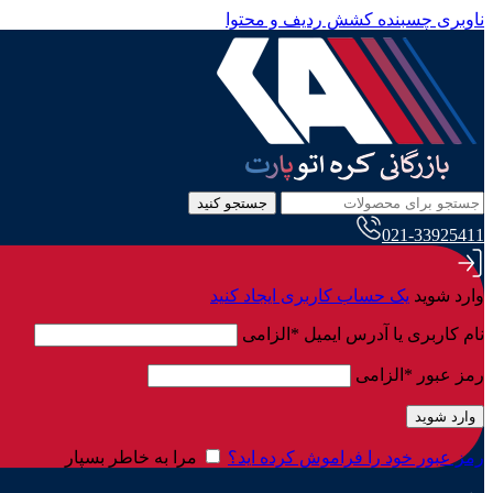
ناوبری چسبنده
کشش ردیف و محتوا
جستجو کنید
021-33925411
وارد شوید
یک حساب کاربری ایجاد کنید
نام کاربری یا آدرس ایمیل
*
الزامی
رمز عبور
*
الزامی
وارد شوید
رمز عبور خود را فراموش کرده اید؟
مرا به خاطر بسپار