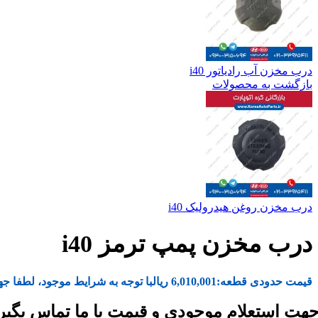
درب مخزن آب رادیاتور i40
بازگشت به محصولات
درب مخزن روغن هیدرولیک i40
درب مخزن پمپ ترمز i40
قیمت حدودی قطعه:
6,010,001
ریال
با توجه به شرایط موجود، لطفا جه
هت استعلام موجودی و قیمت با ما تماس بگیر