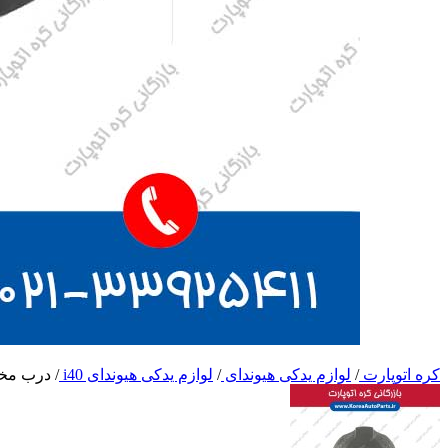
کره اتوپارت
/
لوازم یدکی هیوندای
/
لوازم یدکی هیوندای i40
/
درب مخزن