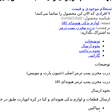
ستعلام موجودی و قیمت
9
افرادی که الان این محصول را تماشا می‌کنند!
شناسه محصول:
d1e0dd1ffa8f
دسته:
لوازم یدکی هیوندای i40
برچسب:
درب مخزن پمپ ترمز
به اشتراک بگذارید:
توضیحات
نحوه ارسال
نحوه پرداخت
گارانتی
توضیحات
درب مخزن پمپ ترمز اصلی (جنیون پارت و موبیس)
درب مخزن پمپ ترمز هیوندای i40
نحوه ارسال
ارسال قطعات و لوازم یدکی هیوندای و کیا در کره اتوپارت طبق در 
تیپاکس