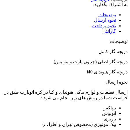
به اشتراک بگذارید:
توضیحات
نحوه ارسال
نحوه پرداخت
گارانتی
توضیحات
دریچه گاز کامل
دریچه گاز اصلی (جنیون پارت و موبیس)
دریچه گاز هیوندای i40
نحوه ارسال
ارسال قطعات و لوازم یدکی هیوندای و کیا در کره اتوپارت طبق در
خواست شما در روش های زیر انجام می شود :
تیپاکس
اتوبوس
باربری
پیک موتوری (مخصوص تهران و اطراف)