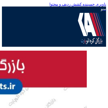
ناوبری چسبنده
کشش ردیف و محتوا
منو