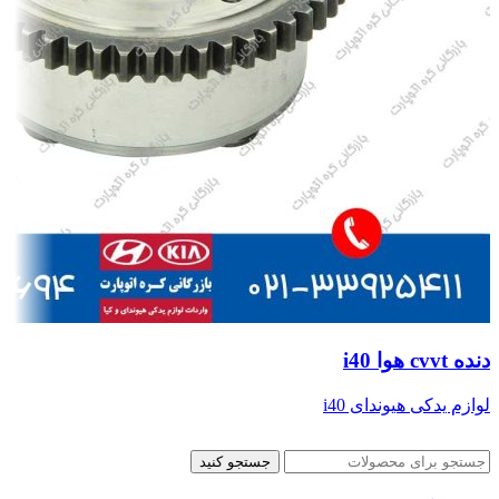
دنده cvvt هوا i40
لوازم یدکی هیوندای i40
جستجو کنید