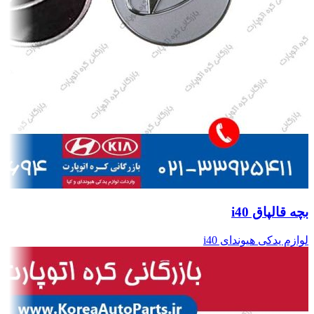
بچه قالپاق i40
لوازم یدکی هیوندای i40