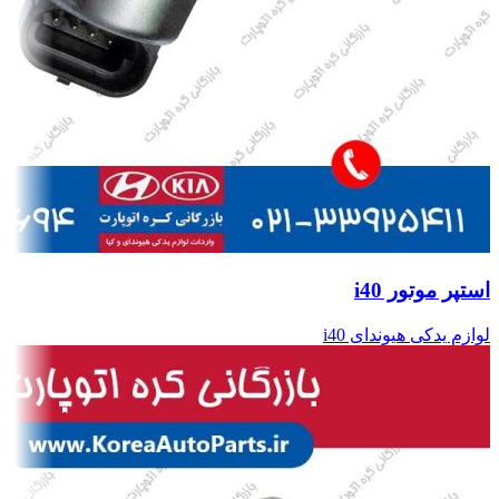
استپر موتور i40
لوازم یدکی هیوندای i40