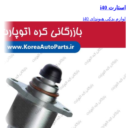
استارت i40
لوازم یدکی هیوندای i40