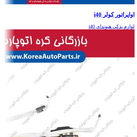
اواپراتور کولر i40
لوازم یدکی هیوندای i40