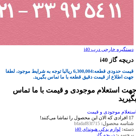
دستگیره خارجی درب i40
دریچه گاز i40
قیمت حدودی قطعه:
6,300,004
ریال
با توجه به شرایط موجود، لطفا
جهت اطلاع از قیمت دقیق قطعه با ما تماس بگیرید.
هت استعلام موجودی و قیمت با ما تماس
گیرید
ستعلام موجودی و قیمت
17
افرادی که الان این محصول را تماشا می‌کنند!
شناسه محصول:
bfadaf83f715
دسته:
لوازم یدکی هیوندای i40
برچسب:
دریچه گاز