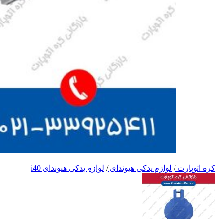
کره اتوپارت
/
لوازم یدکی هیوندای
/
لوازم یدکی هیوندای i40