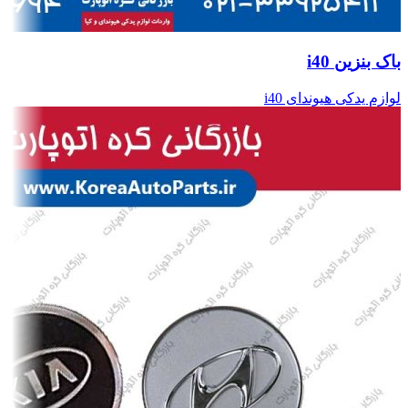
باک بنزین i40
لوازم یدکی هیوندای i40