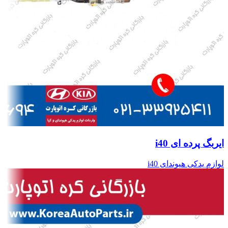
ایربگ پرده ای i40
لوازم یدکی هیوندای i40