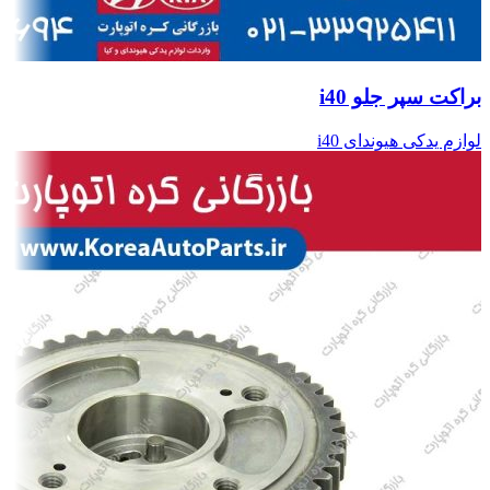
براکت سپر جلو i40
لوازم یدکی هیوندای i40