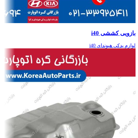
بازویی کششی i40
لوازم یدکی هیوندای i40