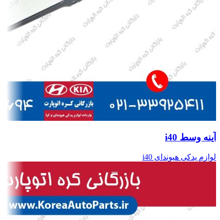
آینه وسط i40
لوازم یدکی هیوندای i40