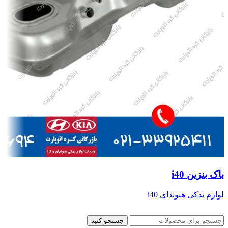
باک بنزین i40
لوازم یدکی هیوندای i40
جستجو کنید