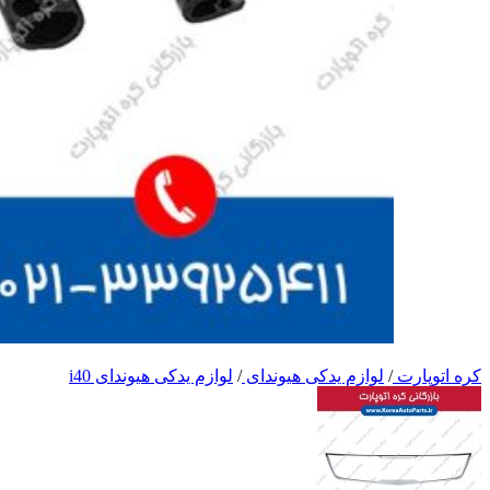
کره اتوپارت
/
لوازم یدکی هیوندای
/
لوازم یدکی هیوندای i40