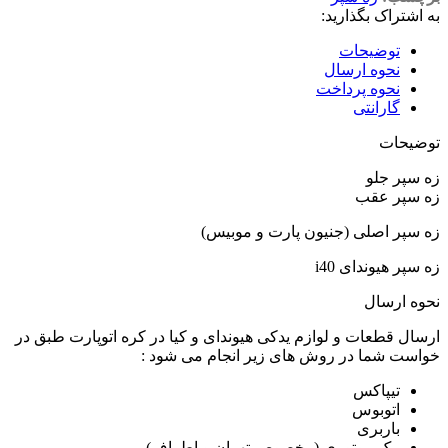
به اشتراک بگذارید:
توضیحات
نحوه ارسال
نحوه پرداخت
گارانتی
توضیحات
زه سپر جلو
زه سپر عقب
زه سپر اصلی (جنیون پارت و موبیس)
زه سپر هیوندای i40
نحوه ارسال
ارسال قطعات و لوازم یدکی هیوندای و کیا در کره اتوپارت طبق در
خواست شما در روش های زیر انجام می شود :
تیپاکس
اتوبوس
باربری
پیک موتوری (مخصوص تهران و اطراف)