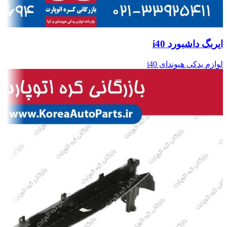
ایربگ داشبورد i40
لوازم یدکی هیوندای i40