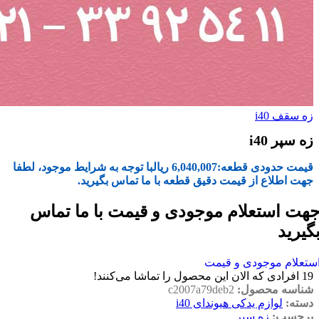
زه سقف i40
زه سپر i40
قیمت حدودی قطعه:
6,040,007
ریال
با توجه به شرایط موجود، لطفا
جهت اطلاع از قیمت دقیق قطعه با ما تماس بگیرید.
هت استعلام موجودی و قیمت با ما تماس
گیرید
ستعلام موجودی و قیمت
19
افرادی که الان این محصول را تماشا می‌کنند!
شناسه محصول:
c2007a79deb2
دسته:
لوازم یدکی هیوندای i40
برچسب:
زه سپر