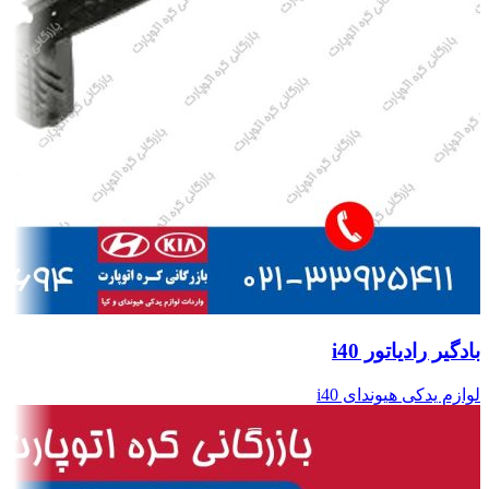
بادگیر رادیاتور i40
لوازم یدکی هیوندای i40