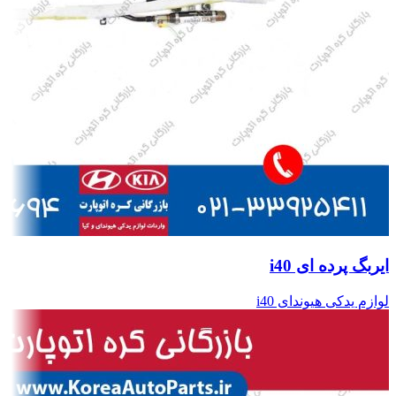
ایربگ پرده ای i40
لوازم یدکی هیوندای i40