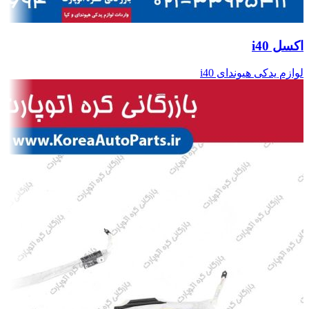
اکسل i40
لوازم یدکی هیوندای i40