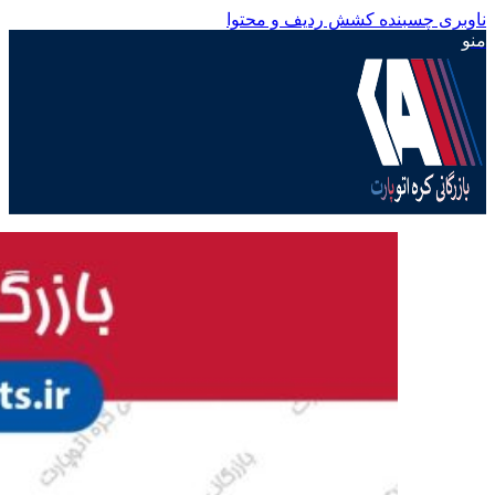
ناوبری چسبنده
کشش ردیف و محتوا
منو