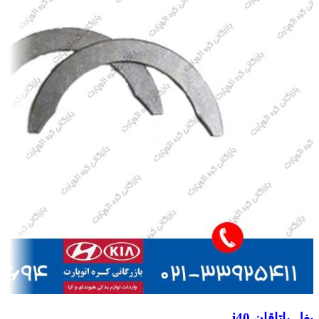
بغل یاتاقان i40