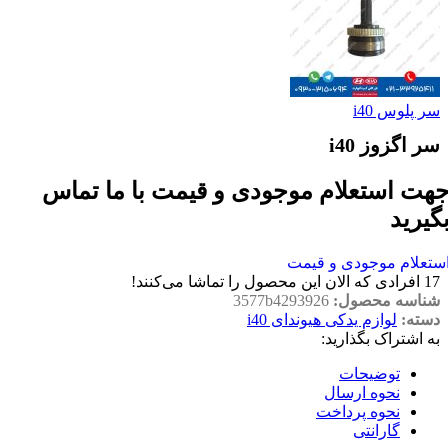
سر پلوس i40
سر اگزوز i40
هت استعلام موجودی و قیمت با ما تماس
گیرید
ستعلام موجودی و قیمت
17
افرادی که الان این محصول را تماشا می‌کنند!
شناسه محصول:
3577b4293926
دسته:
لوازم یدکی هیوندای i40
به اشتراک بگذارید:
توضیحات
نحوه ارسال
نحوه پرداخت
گارانتی