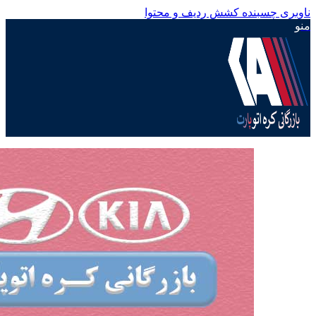
ناوبری چسبنده
کشش ردیف و محتوا
منو