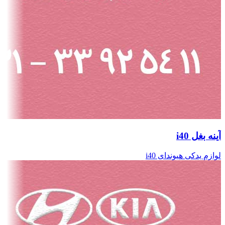
آینه بغل i40
لوازم یدکی هیوندای i40