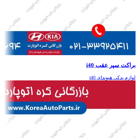
براکت سپر عقب i40
لوازم یدکی هیوندای i40