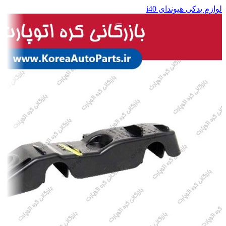
لوازم یدکی هیوندای i40