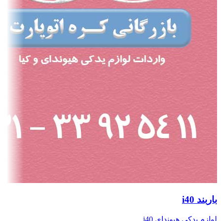
باربند i40
لوازم یدکی هیوندای i40