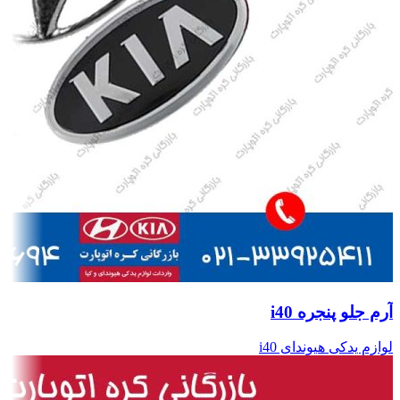
آرم جلو پنجره i40
لوازم یدکی هیوندای i40