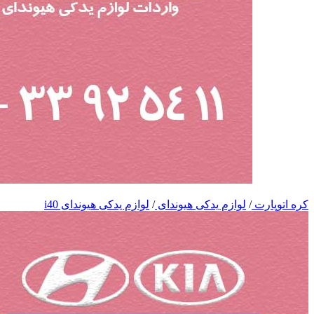
کره اتوپارت
/
لوازم یدکی هیوندای
/
لوازم یدکی هیوندای i40