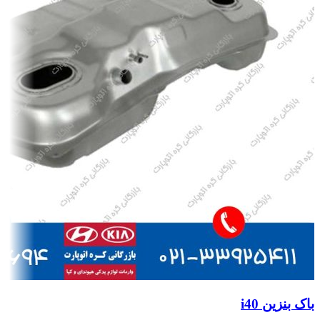
باک بنزین i40