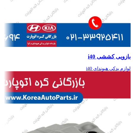
بازویی کششی i40
لوازم یدکی هیوندای i40