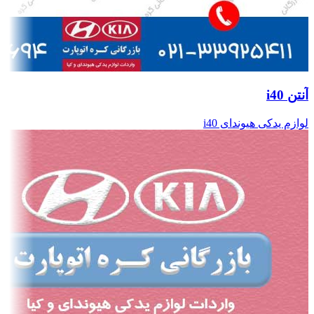
آنتن i40
لوازم یدکی هیوندای i40