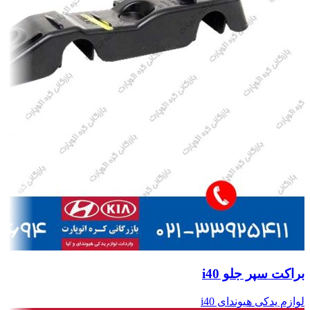
براکت سپر جلو i40
لوازم یدکی هیوندای i40