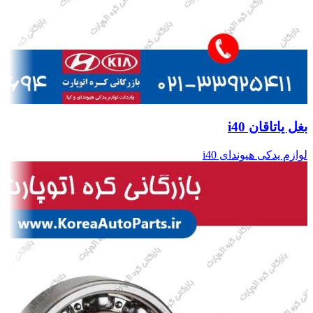
بغل یاتاقان i40
لوازم یدکی هیوندای i40