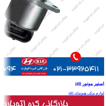
استپر موتور i40
لوازم یدکی هیوندای i40