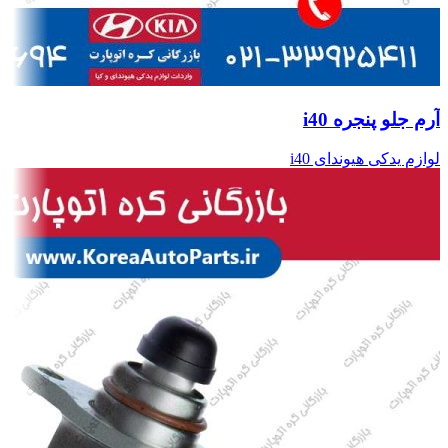
آرم جلو پنجره i40
لوازم یدکی هیوندای i40