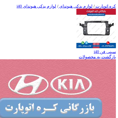
کره اتوپارت
/
لوازم یدکی هیوندای
/
لوازم یدکی هیوندای i40
سینی فن i40
بازگشت به محصولات