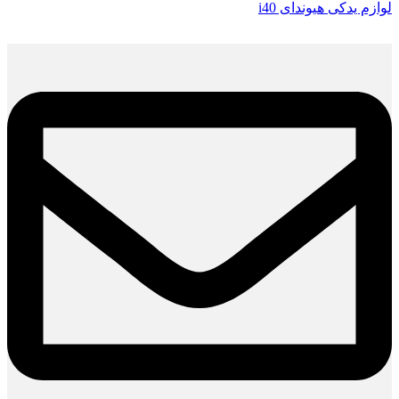
لوازم یدکی هیوندای i40