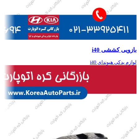
بازویی کششی i40
لوازم یدکی هیوندای i40