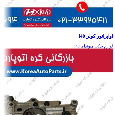
اواپراتور کولر i40
لوازم یدکی هیوندای i40