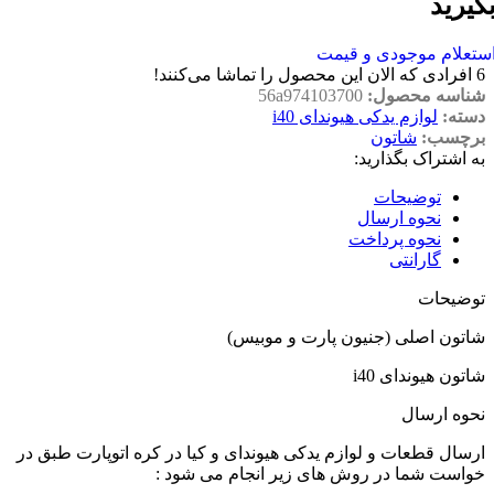
گیرید
ستعلام موجودی و قیمت
6
افرادی که الان این محصول را تماشا می‌کنند!
شناسه محصول:
56a974103700
دسته:
لوازم یدکی هیوندای i40
برچسب:
شاتون
به اشتراک بگذارید:
توضیحات
نحوه ارسال
نحوه پرداخت
گارانتی
توضیحات
شاتون اصلی (جنیون پارت و موبیس)
شاتون هیوندای i40
نحوه ارسال
ارسال قطعات و لوازم یدکی هیوندای و کیا در کره اتوپارت طبق در
خواست شما در روش های زیر انجام می شود :