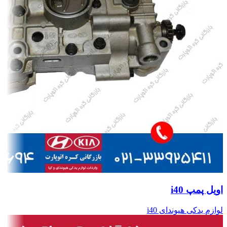
اویل پمپ i40
لوازم یدکی هیوندای i40