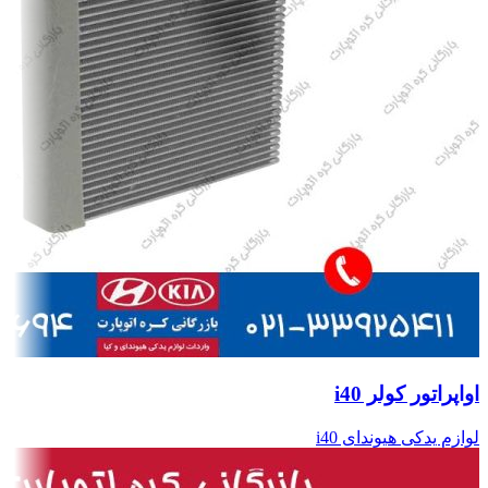
اواپراتور کولر i40
لوازم یدکی هیوندای i40