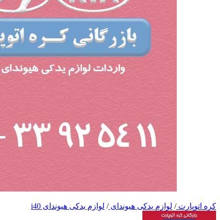
کره اتوپارت
/
لوازم یدکی هیوندای
/
لوازم یدکی هیوندای i40