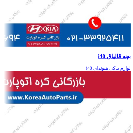
بچه قالپاق i40
لوازم یدکی هیوندای i40