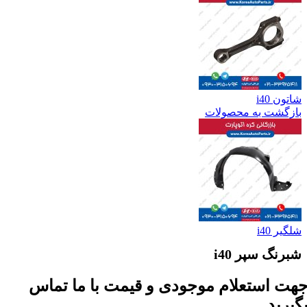
شاتون i40
بازگشت به محصولات
شلگیر i40
شبرنگ سپر i40
هت استعلام موجودی و قیمت با ما تماس
گیرید