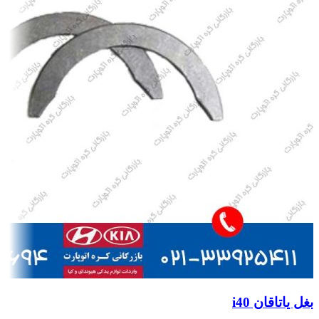
بغل یاتاقان i40