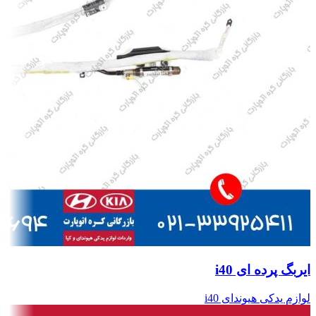
ایربگ پرده ای i40
لوازم یدکی هیوندای i40