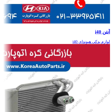
آنتن i40
لوازم یدکی هیوندای i40