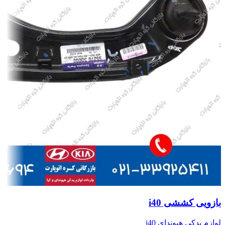
بازویی کششی i40
لوازم یدکی هیوندای i40