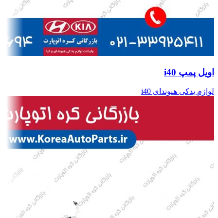
اویل پمپ i40
لوازم یدکی هیوندای i40