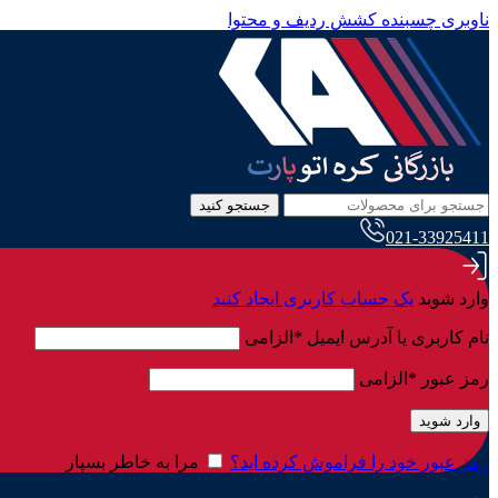
ناوبری چسبنده
کشش ردیف و محتوا
جستجو کنید
021-33925411
وارد شوید
یک حساب کاربری ایجاد کنید
نام کاربری یا آدرس ایمیل
*
الزامی
رمز عبور
*
الزامی
وارد شوید
رمز عبور خود را فراموش کرده اید؟
مرا به خاطر بسپار