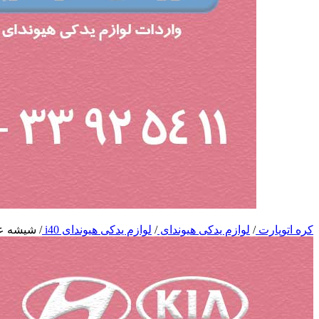
کره اتوپارت
/
لوازم یدکی هیوندای
/
لوازم یدکی هیوندای i40
/
شیشه عقب