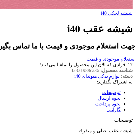
شیشه لچکی i40
شیشه عقب i40
هت استعلام موجودی و قیمت با ما تماس بگیر
ستعلام موجودی و قیمت
17
افرادی که الان این محصول را تماشا می‌کنند!
شناسه محصول:
f2331988ca36
دسته:
لوازم یدکی هیوندای i40
به اشتراک بگذارید:
توضیحات
نحوه ارسال
نحوه پرداخت
گارانتی
توضیحات
شیشه عقب اصلی و متفرقه