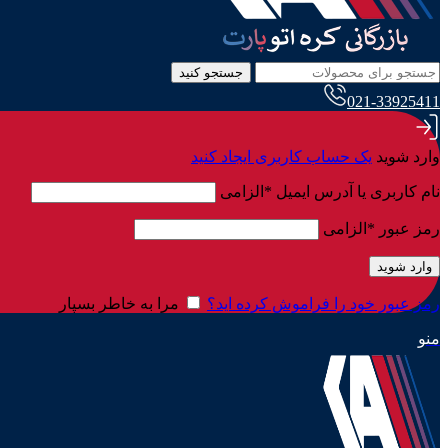
جستجو کنید
021-33925411
وارد شوید
یک حساب کاربری ایجاد کنید
نام کاربری یا آدرس ایمیل
*
الزامی
رمز عبور
*
الزامی
وارد شوید
رمز عبور خود را فراموش کرده اید؟
مرا به خاطر بسپار
منو