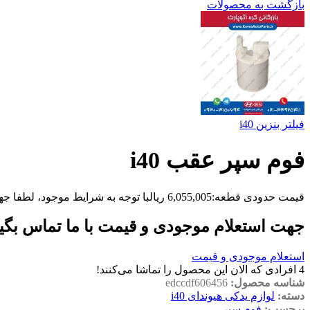
بازگشت به محصولات
فیلتر بنزین i40
فوم سپر عقب i40
قیمت حدودی قطعه:
6,055,005
ریال
با توجه به شرایط موجود، لطفا جه
جهت استعلام موجودی و قیمت با ما تماس بگی
استعلام موجودی و قیمت
4
افرادی که الان این محصول را تماشا می‌کنند!
شناسه محصول:
edccdf606456
دسته:
لوازم یدکی هیوندای i40
برچسب:
فوم سپر