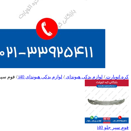
کره اتوپارت
/
لوازم یدکی هیوندای
/
لوازم یدکی هیوندای i40
/
فوم سپر 
فوم سپر جلو i40