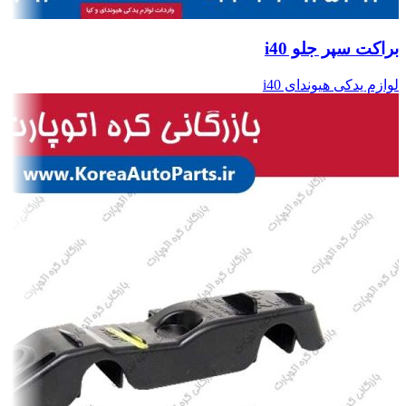
براکت سپر جلو i40
لوازم یدکی هیوندای i40