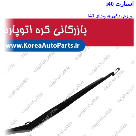
استارت i40
لوازم یدکی هیوندای i40