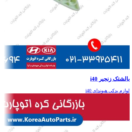
بالشتک زنجیر i40
لوازم یدکی هیوندای i40