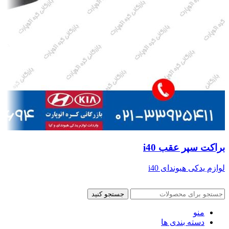
براکت سپر عقب i40
لوازم یدکی هیوندای i40
جستجو کنید
منو
دسته بندی ها