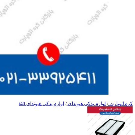
کره اتوپارت
/
لوازم یدکی هیوندای
/
لوازم یدکی هیوندای i40