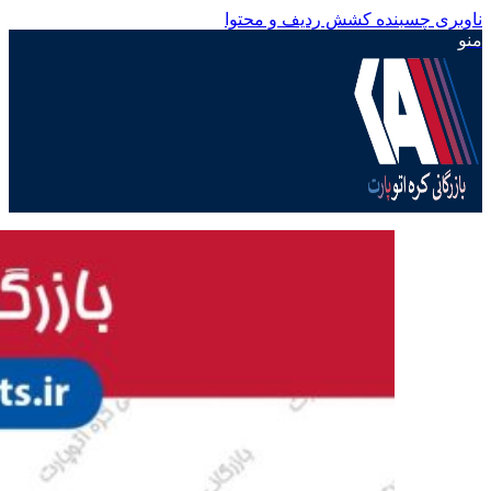
ناوبری چسبنده
کشش ردیف و محتوا
منو