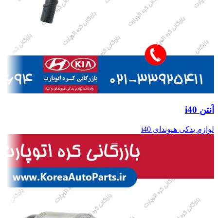
آنتن i40
لوازم یدکی هیوندای i40