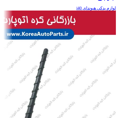
لوازم یدکی هیوندای i40