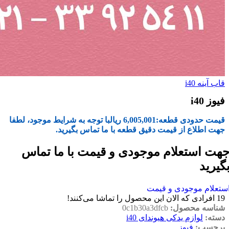
قاب آینه i40
فیوز i40
قیمت حدودی قطعه:
6,005,001
ریال
با توجه به شرایط موجود، لطفا
جهت اطلاع از قیمت دقیق قطعه با ما تماس بگیرید.
هت استعلام موجودی و قیمت با ما تماس
گیرید
ستعلام موجودی و قیمت
19
افرادی که الان این محصول را تماشا می‌کنند!
شناسه محصول:
0c1b30a3dfcb
دسته:
لوازم یدکی هیوندای i40
برچسب:
فیوز