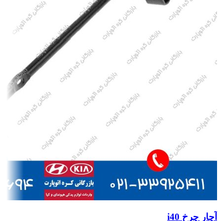
آچار چرخ i40