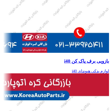
بازویی برف پاک کن i40
لوازم یدکی هیوندای i40