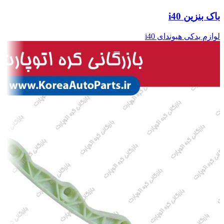
باک بنزین i40
لوازم یدکی هیوندای i40