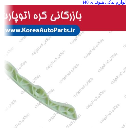
لوازم یدکی هیوندای i40