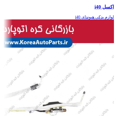
اکسل i40
لوازم یدکی هیوندای i40