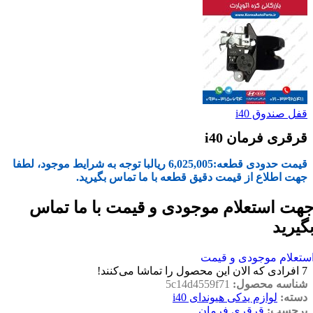
قفل صندوق i40
قرقری فرمان i40
قیمت حدودی قطعه:
6,025,005
ریال
با توجه به شرایط موجود، لطفا
جهت اطلاع از قیمت دقیق قطعه با ما تماس بگیرید.
هت استعلام موجودی و قیمت با ما تماس
گیرید
ستعلام موجودی و قیمت
7
افرادی که الان این محصول را تماشا می‌کنند!
شناسه محصول:
5c14d4559f71
دسته:
لوازم یدکی هیوندای i40
برچسب:
قرقری فرمان