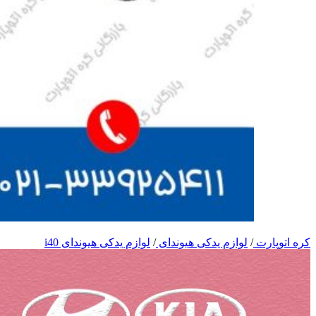
کره اتوپارت
/
لوازم یدکی هیوندای
/
لوازم یدکی هیوندای i40