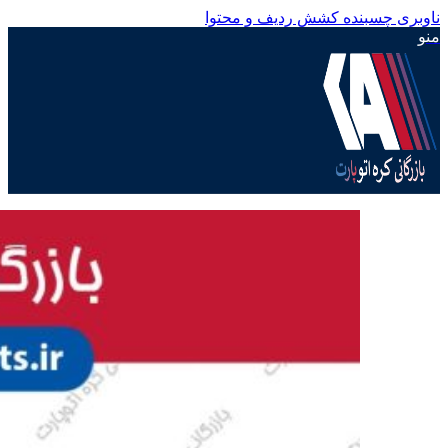
ناوبری چسبنده
کشش ردیف و محتوا
منو