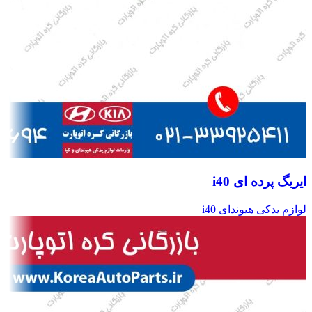
ایربگ پرده ای i40
لوازم یدکی هیوندای i40