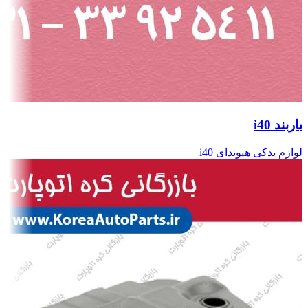
باربند i40
لوازم یدکی هیوندای i40