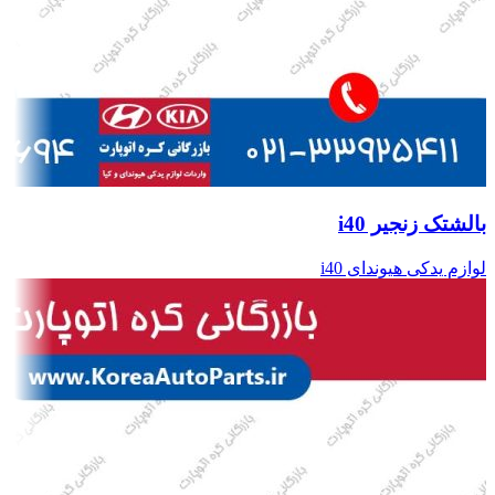
بالشتک زنجیر i40
لوازم یدکی هیوندای i40