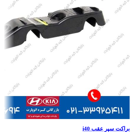
براکت سپر عقب i40