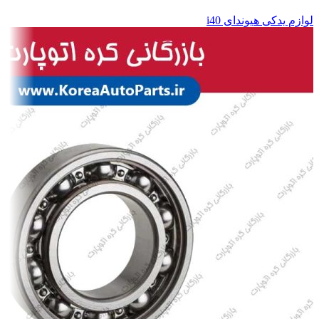
لوازم یدکی هیوندای i40