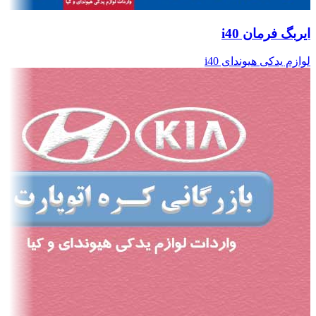
ایربگ فرمان i40
لوازم یدکی هیوندای i40