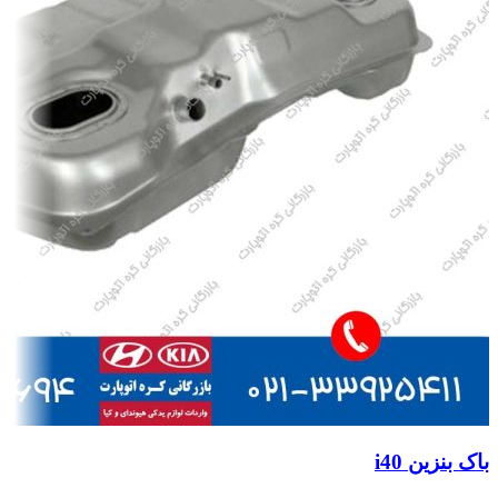
باک بنزین i40