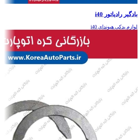
بادگیر رادیاتور i40
لوازم یدکی هیوندای i40