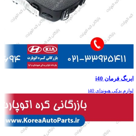
ایربگ فرمان i40
لوازم یدکی هیوندای i40