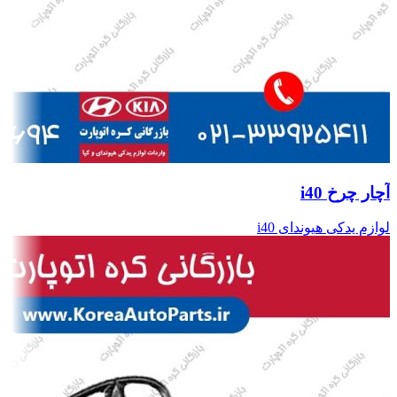
آچار چرخ i40
لوازم یدکی هیوندای i40