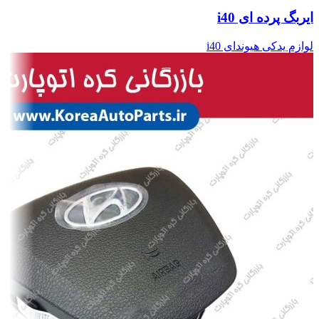
ایربگ پرده ای i40
لوازم یدکی هیوندای i40