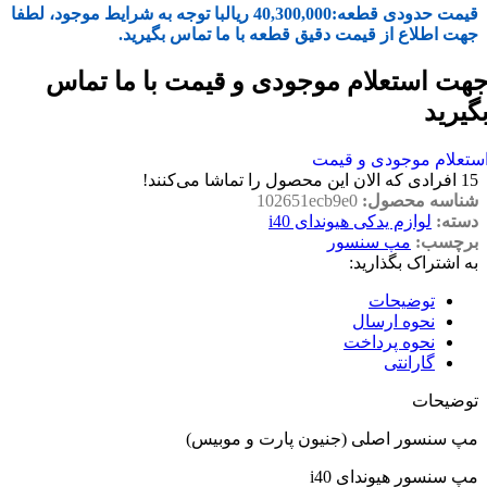
قیمت حدودی قطعه:
40,300,000
ریال
با توجه به شرایط موجود، لطفا
جهت اطلاع از قیمت دقیق قطعه با ما تماس بگیرید.
هت استعلام موجودی و قیمت با ما تماس
گیرید
ستعلام موجودی و قیمت
15
افرادی که الان این محصول را تماشا می‌کنند!
شناسه محصول:
102651ecb9e0
دسته:
لوازم یدکی هیوندای i40
برچسب:
مپ سنسور
به اشتراک بگذارید:
توضیحات
نحوه ارسال
نحوه پرداخت
گارانتی
توضیحات
مپ سنسور اصلی (جنیون پارت و موبیس)
مپ سنسور هیوندای i40