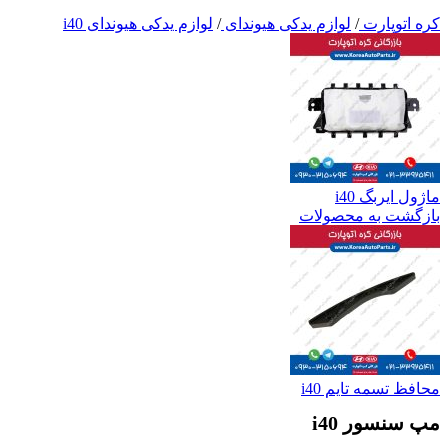
کره اتوپارت
/
لوازم یدکی هیوندای
/
لوازم یدکی هیوندای i40
ماژول ایربگ i40
بازگشت به محصولات
محافظ تسمه تایم i40
مپ سنسور i40