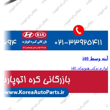
آینه وسط i40
لوازم یدکی هیوندای i40