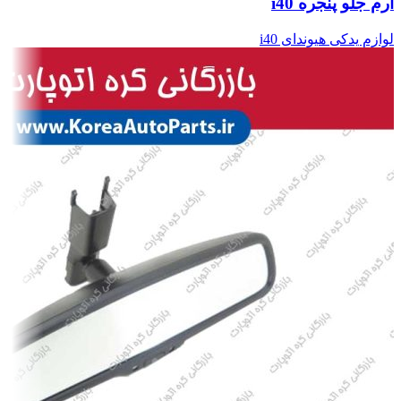
آرم جلو پنجره i40
لوازم یدکی هیوندای i40