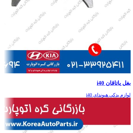
بغل یاتاقان i40
لوازم یدکی هیوندای i40