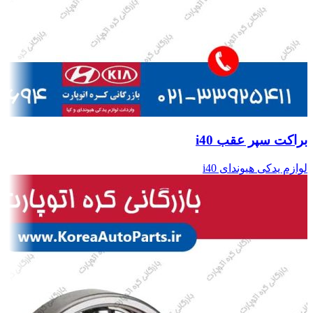
براکت سپر عقب i40
لوازم یدکی هیوندای i40