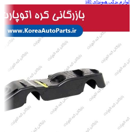
لوازم یدکی هیوندای i40