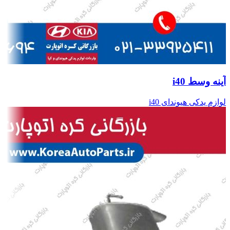
آینه وسط i40
لوازم یدکی هیوندای i40