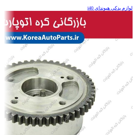
لوازم یدکی هیوندای i40