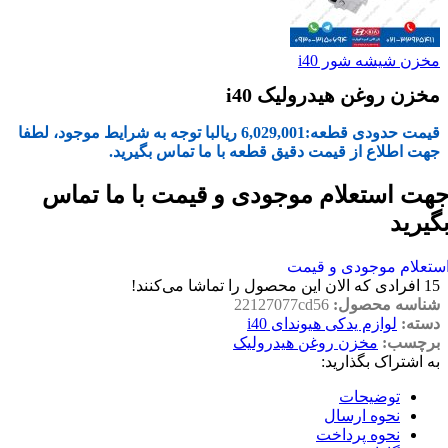
مخزن شیشه شور i40
مخزن روغن هیدرولیک i40
قیمت حدودی قطعه:
6,029,001
ریال
با توجه به شرایط موجود، لطفا
جهت اطلاع از قیمت دقیق قطعه با ما تماس بگیرید.
هت استعلام موجودی و قیمت با ما تماس
گیرید
ستعلام موجودی و قیمت
15
افرادی که الان این محصول را تماشا می‌کنند!
شناسه محصول:
22127077cd56
دسته:
لوازم یدکی هیوندای i40
برچسب:
مخزن روغن هیدرولیک
به اشتراک بگذارید:
توضیحات
نحوه ارسال
نحوه پرداخت