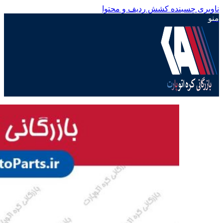
ناوبری چسبنده
کشش ردیف و محتوا
منو