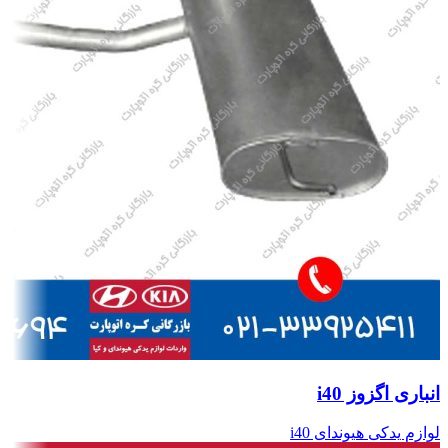
انباری اگزوز i40
لوازم یدکی هیوندای i40