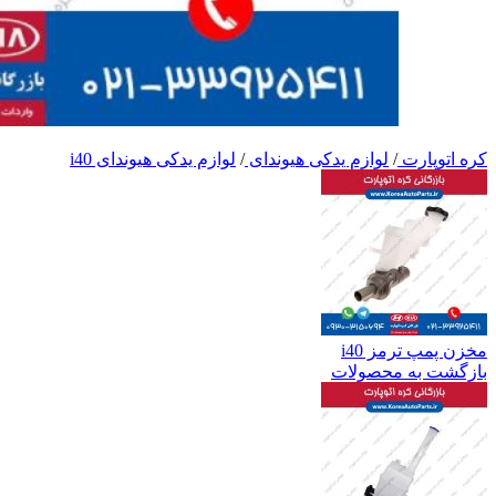
کره اتوپارت
/
لوازم یدکی هیوندای
/
لوازم یدکی هیوندای i40
مخزن پمپ ترمز i40
بازگشت به محصولات