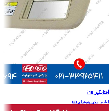
آفتابگیر i40
لوازم یدکی هیوندای i40