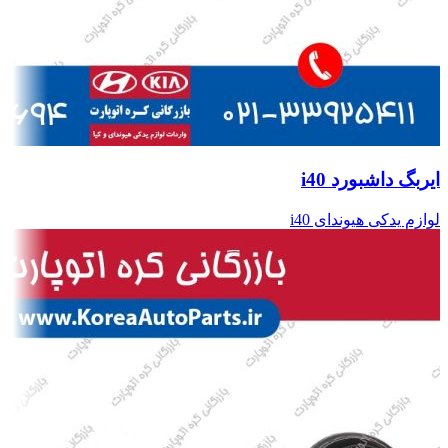
ایربگ داشبورد i40
لوازم یدکی هیوندای i40