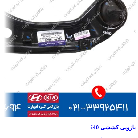
بازویی کششی i40