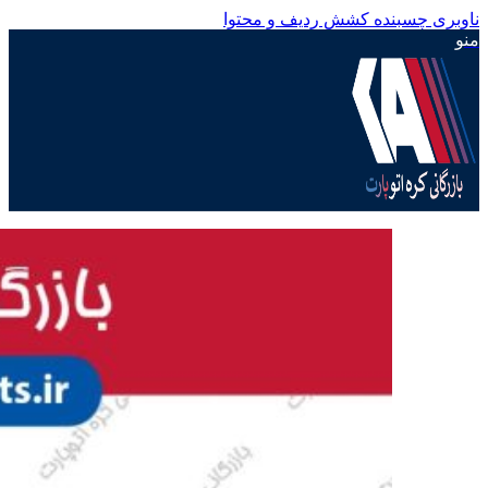
ناوبری چسبنده
کشش ردیف و محتوا
منو