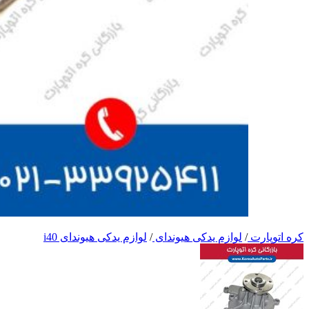
کره اتوپارت
/
لوازم یدکی هیوندای
/
لوازم یدکی هیوندای i40