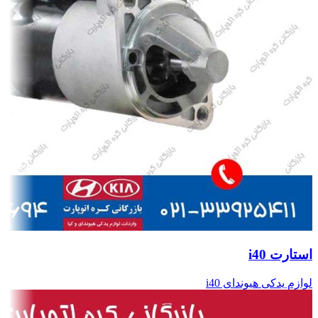
استارت i40
لوازم یدکی هیوندای i40