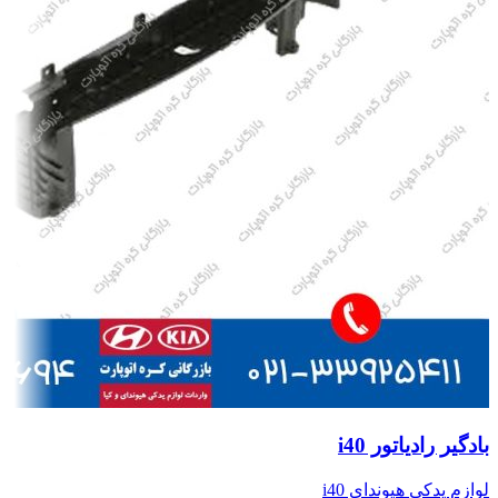
بادگیر رادیاتور i40
لوازم یدکی هیوندای i40