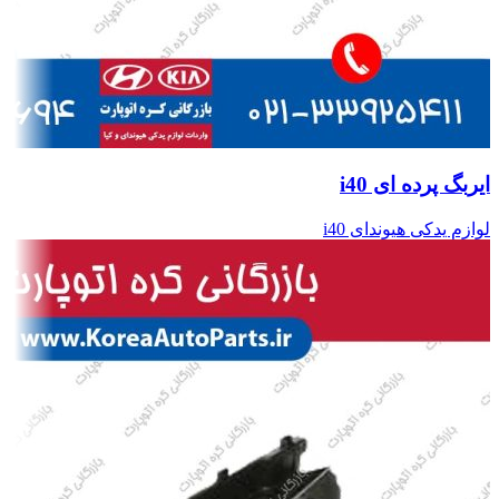
ایربگ پرده ای i40
لوازم یدکی هیوندای i40