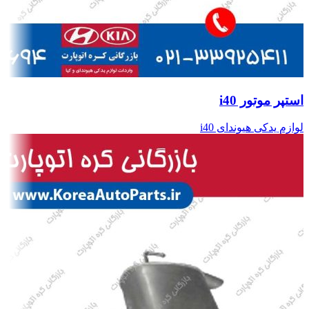
استپر موتور i40
لوازم یدکی هیوندای i40