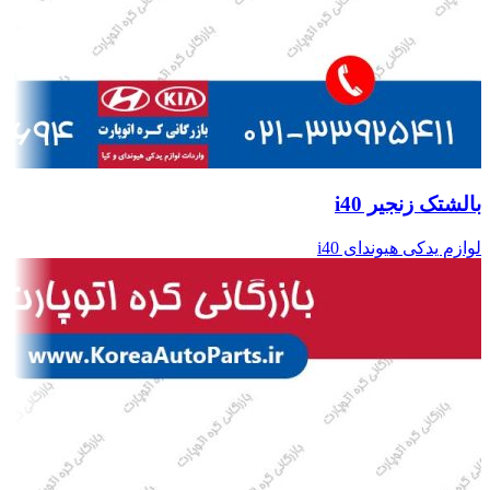
بالشتک زنجیر i40
لوازم یدکی هیوندای i40