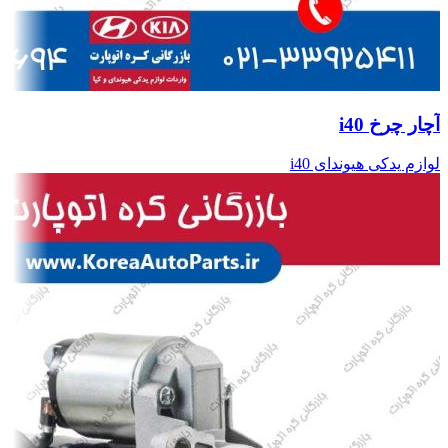
آچار چرخ i40
لوازم یدکی هیوندای i40