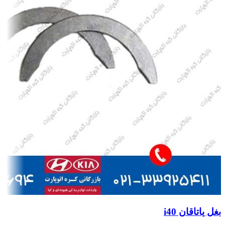
بغل یاتاقان i40