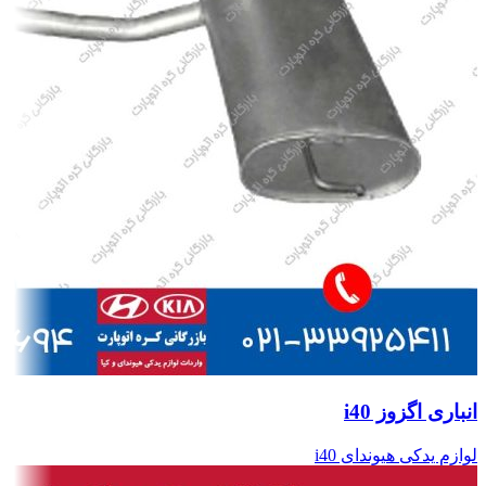
انباری اگزوز i40
لوازم یدکی هیوندای i40