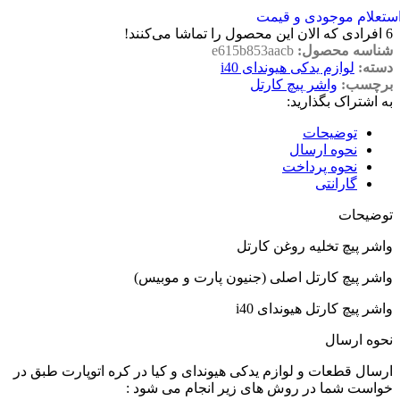
ستعلام موجودی و قیمت
6
افرادی که الان این محصول را تماشا می‌کنند!
شناسه محصول:
e615b853aacb
دسته:
لوازم یدکی هیوندای i40
برچسب:
واشر پیچ کارتل
به اشتراک بگذارید:
توضیحات
نحوه ارسال
نحوه پرداخت
گارانتی
توضیحات
واشر پیچ تخلیه روغن کارتل
واشر پیچ کارتل اصلی (جنیون پارت و موبیس)
واشر پیچ کارتل هیوندای i40
نحوه ارسال
ارسال قطعات و لوازم یدکی هیوندای و کیا در کره اتوپارت طبق در
خواست شما در روش های زیر انجام می شود :