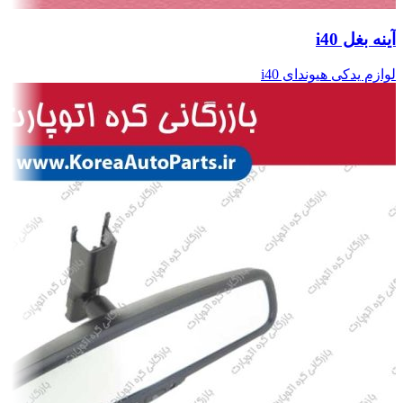
آینه بغل i40
لوازم یدکی هیوندای i40