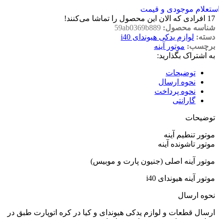
ستعلام موجودی و قیمت
17
افرادی که الان این محصول را تماشا می‌کنند!
شناسه محصول:
59ab0369b889
دسته:
لوازم یدکی هیوندای i40
برچسب:
موتور آینه
به اشتراک بگذارید:
توضیحات
نحوه ارسال
نحوه پرداخت
گارانتی
توضیحات
موتور تنطیم آینه
موتور تاشونده آینه
موتور آینه اصلی (جنیون پارت و موبیس)
موتور آینه هیوندای i40
نحوه ارسال
ارسال قطعات و لوازم یدکی هیوندای و کیا در کره اتوپارت طبق در