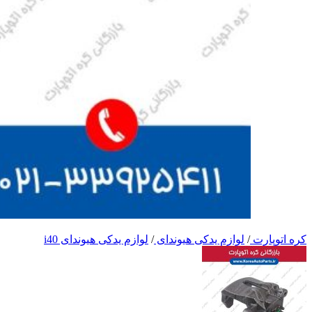
کره اتوپارت
/
لوازم یدکی هیوندای
/
لوازم یدکی هیوندای i40