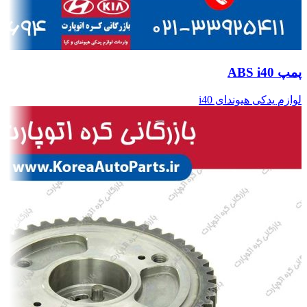
پمپ ABS i40
لوازم یدکی هیوندای i40