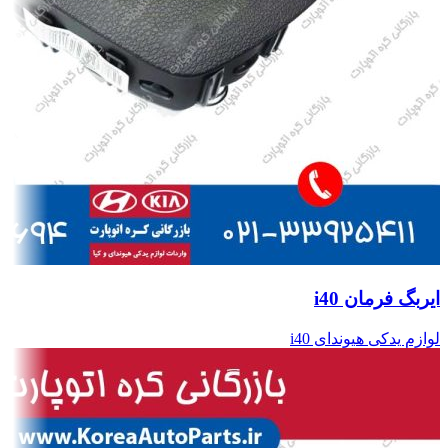
ایربگ فرمان i40
لوازم یدکی هیوندای i40