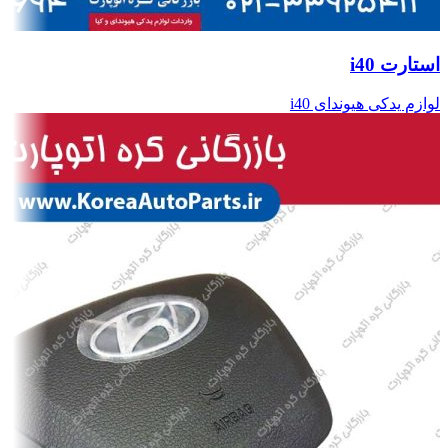
استارت i40
لوازم یدکی هیوندای i40