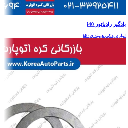
بادگیر رادیاتور i40
لوازم یدکی هیوندای i40