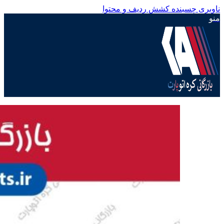
ناوبری چسبنده
کشش ردیف و محتوا
منو