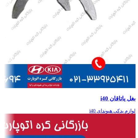
بغل یاتاقان i40
لوازم یدکی هیوندای i40