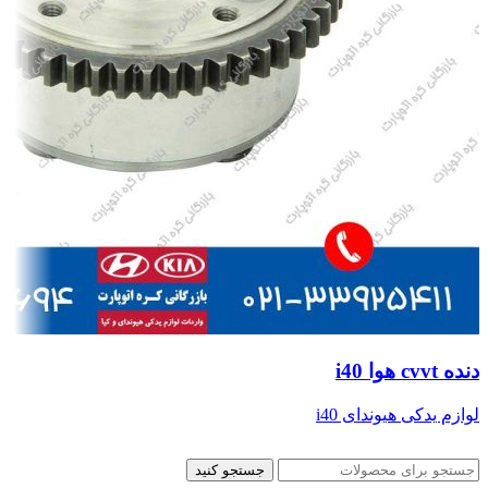
دنده cvvt هوا i40
لوازم یدکی هیوندای i40
جستجو کنید