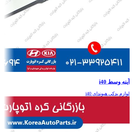
آینه وسط i40
لوازم یدکی هیوندای i40