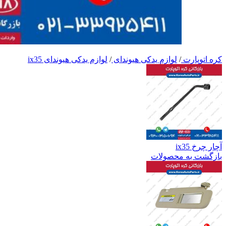
کره اتوپارت
/
لوازم یدکی هیوندای
/
لوازم یدکی هیوندای ix35
آچار چرخ ix35
بازگشت به محصولات