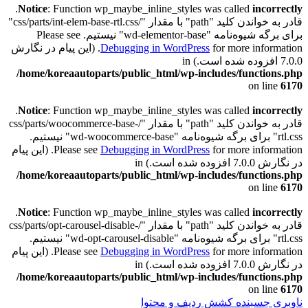
.
Notice
: Function wp_maybe_inline_styles was called
incorrectly
قادر به خواندن کلید "path" با مقدار "/css/parts/int-elem-base-rtl.css"
برای برگه شیوه‌نامه "wd-elementor-base" نیستیم. Please see
Debugging in WordPress
for more information. (این پیام در نگارش
7.0.0 افزوده شده است.) in
/home/koreaautoparts/public_html/wp-includes/functions.php
on line
6170
.
Notice
: Function wp_maybe_inline_styles was called
incorrectly
قادر به خواندن کلید "path" با مقدار "/css/parts/woocommerce-base-
rtl.css" برای برگه شیوه‌نامه "wd-woocommerce-base" نیستیم.
Debugging in WordPress
Please see
for more information. (این پیام
در نگارش 7.0.0 افزوده شده است.) in
/home/koreaautoparts/public_html/wp-includes/functions.php
on line
6170
.
Notice
: Function wp_maybe_inline_styles was called
incorrectly
قادر به خواندن کلید "path" با مقدار "/css/parts/opt-carousel-disable-
rtl.css" برای برگه شیوه‌نامه "wd-opt-carousel-disable" نیستیم.
Debugging in WordPress
Please see
for more information. (این پیام
در نگارش 7.0.0 افزوده شده است.) in
/home/koreaautoparts/public_html/wp-includes/functions.php
on line
6170
ناوبری چسبنده
کشش ردیف و محتوا