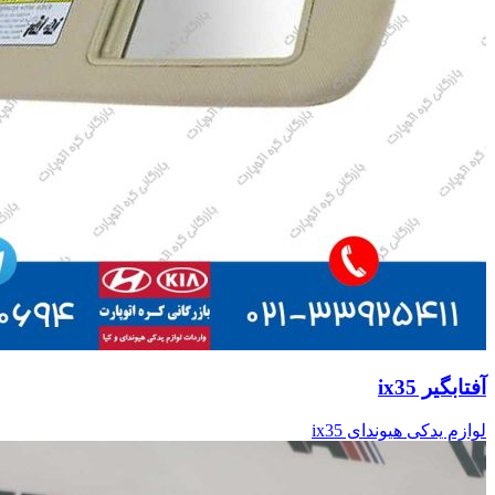
آفتابگیر ix35
لوازم یدکی هیوندای ix35