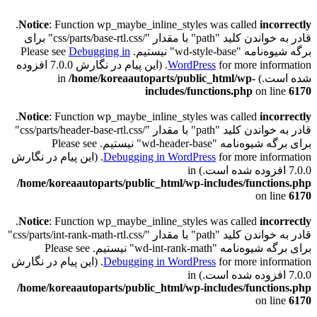
.
Notice
: Function wp_maybe_inline_styles was called
incorrectly
قادر به خواندن کلید "path" با مقدار "/css/parts/base-rtl.css" برای
برگه شیوه‌نامه "wd-style-base" نیستیم. Please see
Debugging in
WordPress
for more information. (این پیام در نگارش 7.0.0 افزوده
شده است.) in
/home/koreaautoparts/public_html/wp-
includes/functions.php
on line
6170
.
Notice
: Function wp_maybe_inline_styles was called
incorrectly
قادر به خواندن کلید "path" با مقدار "/css/parts/header-base-rtl.css"
برای برگه شیوه‌نامه "wd-header-base" نیستیم. Please see
Debugging in WordPress
for more information. (این پیام در نگارش
7.0.0 افزوده شده است.) in
/home/koreaautoparts/public_html/wp-includes/functions.php
on line
6170
.
Notice
: Function wp_maybe_inline_styles was called
incorrectly
قادر به خواندن کلید "path" با مقدار "/css/parts/int-rank-math-rtl.css"
برای برگه شیوه‌نامه "wd-int-rank-math" نیستیم. Please see
Debugging in WordPress
for more information. (این پیام در نگارش
7.0.0 افزوده شده است.) in
/home/koreaautoparts/public_html/wp-includes/functions.php
on line
6170