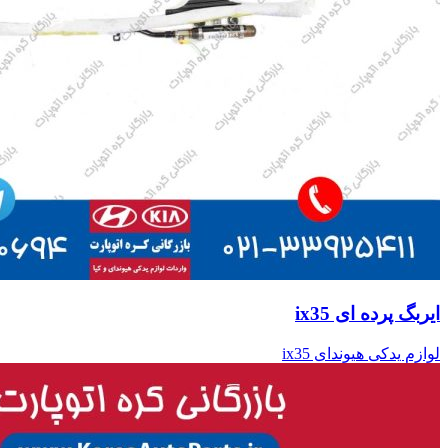
ایربگ پرده ای ix35
لوازم یدکی هیوندای ix35