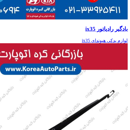
بادگیر رادیاتور ix35
لوازم یدکی هیوندای ix35