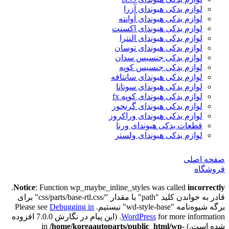
لوازم یدکی هیوندای آزرا
لوازم یدکی هیوندای آوانته
لوازم یدکی هیوندای اکسنت
لوازم یدکی هیوندای النترا
لوازم یدکی هیوندای توسان
لوازم یدکی جنسیس سدان
لوازم یدکی جنسیس کوپه
لوازم یدکی هیوندای سانتافه
لوازم یدکی هیوندای سوناتا
لوازم یدکی هیوندای کوپه fx
لوازم یدکی هیوندای گرنجور
لوازم یدکی هیوندای وراکروز
قطعات یدکی هیوندای ورنا
لوازم یدکی هیوندای ولستر
صفحه اصلی
فروشگاه
.
Notice
: Function wp_maybe_inline_styles was called
incorrectly
قادر به خواندن کلید "path" با مقدار "/css/parts/base-rtl.css" برای
برگه شیوه‌نامه "wd-style-base" نیستیم. Please see
Debugging in
WordPress
for more information. (این پیام در نگارش 7.0.0 افزوده
شده است.) in
/home/koreaautoparts/public_html/wp-