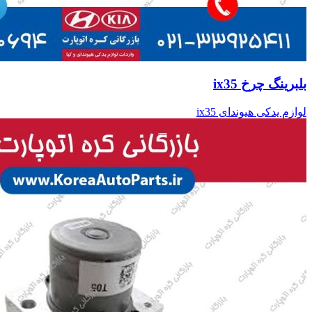
بلبرینگ چرخ ix35
لوازم یدکی هیوندای ix35