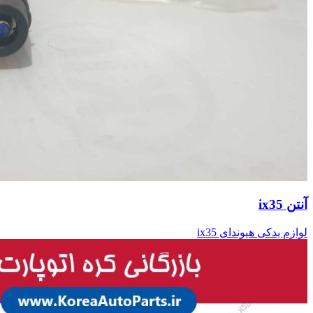
آنتن ix35
لوازم یدکی هیوندای ix35