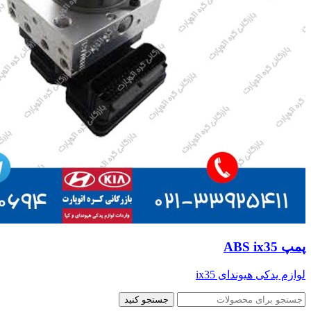
پمپ ABS ix35
لوازم یدکی هیوندای ix35
جستجو کنید