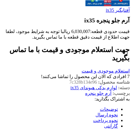
آفتابگیر ix35
آرم جلو پنجره ix35
قیمت حدودی قطعه:
6,030,007
ریال
با توجه به شرایط موجود، لطفا
جهت اطلاع از قیمت دقیق قطعه با ما تماس بگیرید.
جهت استعلام موجودی و قیمت با ما تماس
بگیرید
استعلام موجودی و قیمت
7
افرادی که الان این محصول را تماشا می‌کنند!
شناسه محصول:
7c328b134e96
دسته:
لوازم یدکی هیوندای ix35
برچسب:
آرم جلو پنجره
به اشتراک بگذارید:
توضیحات
نحوه ارسال
نحوه پرداخت
گارانتی