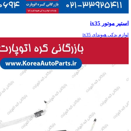
استپر موتور ix35
لوازم یدکی هیوندای ix35