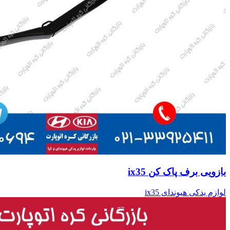
بازویی برف پاک کن ix35
لوازم یدکی هیوندای ix35