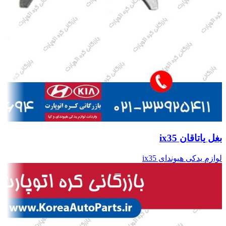
بغل یاتاقان ix35
لوازم یدکی هیوندای ix35