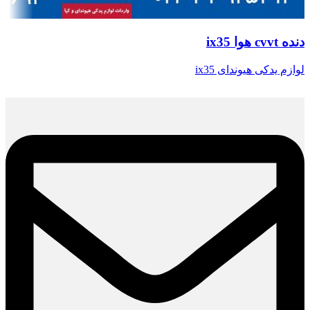
دنده cvvt هوا ix35
لوازم یدکی هیوندای ix35