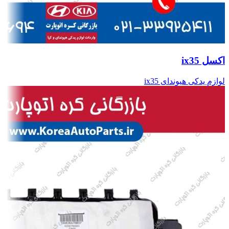
اکسل ix35
لوازم یدکی هیوندای ix35