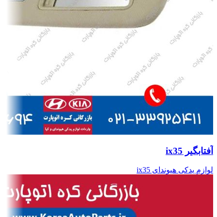
آفتابگیر ix35
لوازم یدکی هیوندای ix35