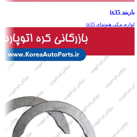
باربند ix35
لوازم یدکی هیوندای ix35