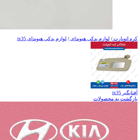
کره اتوپارت
/
لوازم یدکی هیوندای
/
لوازم یدکی هیوندای ix35
آفتابگیر ix35
بازگشت به محصولات