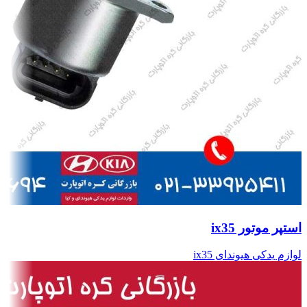
استپر موتور ix35
لوازم یدکی هیوندای ix35