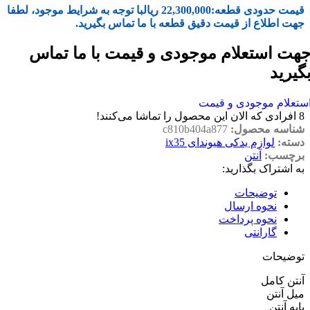
قیمت حدودی قطعه:
22,300,000
ریال
با توجه به شرایط موجود، لطفا
جهت اطلاع از قیمت دقیق قطعه با ما تماس بگیرید.
هت استعلام موجودی و قیمت با ما تماس
گیرید
ستعلام موجودی و قیمت
8
افرادی که الان این محصول را تماشا می‌کنند!
شناسه محصول:
c810b404a877
دسته:
لوازم یدکی هیوندای ix35
برچسب:
آنتن
به اشتراک بگذارید:
توضیحات
نحوه ارسال
نحوه پرداخت
گارانتی
توضیحات
آنتن کامل
میل آنتن
پایه آنتن