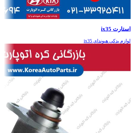
استارت ix35
لوازم یدکی هیوندای ix35