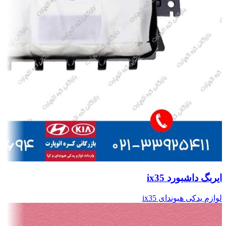
ایربگ داشبورد ix35
لوازم یدکی هیوندای ix35