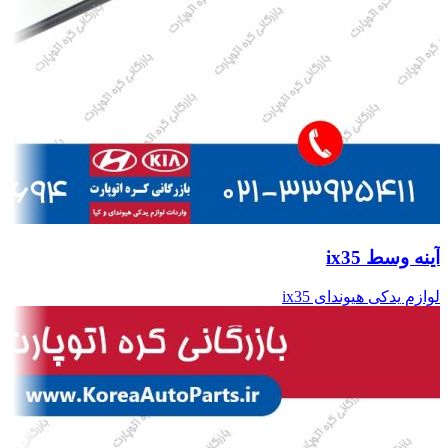
آینه وسط ix35
لوازم یدکی هیوندای ix35