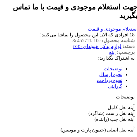
هت استعلام موجودی و قیمت با ما تماس
گیرید
ستعلام موجودی و قیمت
18
افرادی که الان این محصول را تماشا می‌کنند!
شناسه محصول:
8c455711a10c
دسته:
لوازم یدکی هیوندای ix35
برچسب:
آینه
به اشتراک بگذارید:
توضیحات
نحوه ارسال
نحوه پرداخت
گارانتی
توضیحات
آینه بغل کامل
آینه بغل راست (شاگرد)
آینه بغل چپ (راننده)
آینه بغل اصلی (جنیون پارت و موبیس)