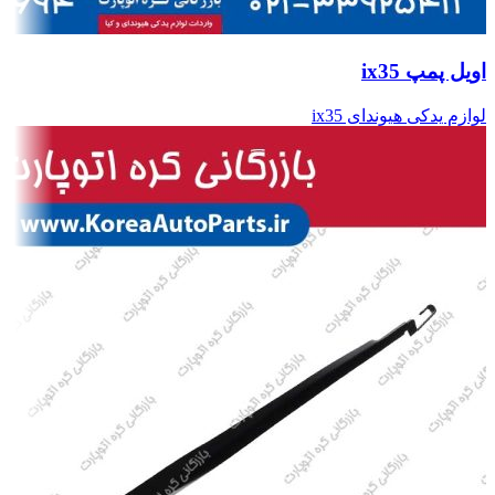
اویل پمپ ix35
لوازم یدکی هیوندای ix35