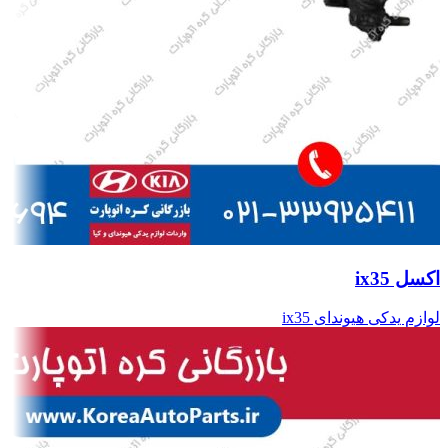
اکسل ix35
لوازم یدکی هیوندای ix35