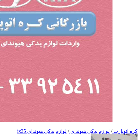
کره اتوپارت
/
لوازم یدکی هیوندای
/
لوازم یدکی هیوندای ix35