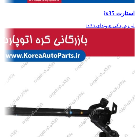
استارت ix35
لوازم یدکی هیوندای ix35