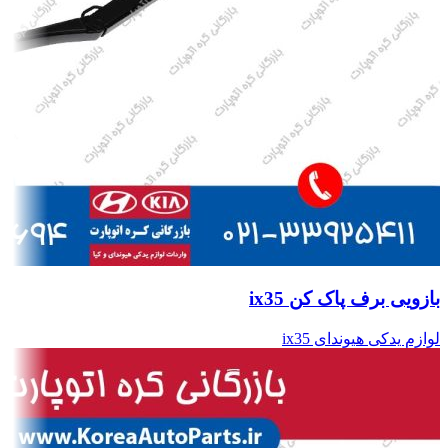
بازویی برف پاک کن ix35
لوازم یدکی هیوندای ix35