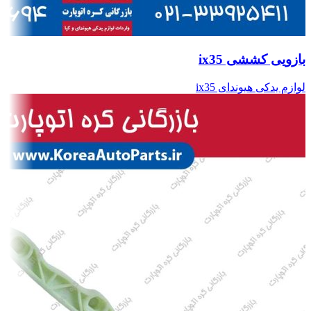
بازویی کششی ix35
لوازم یدکی هیوندای ix35