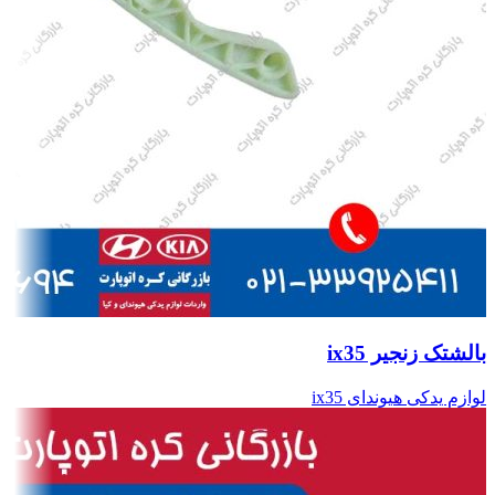
بالشتک زنجیر ix35
لوازم یدکی هیوندای ix35