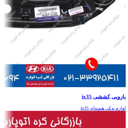
بازویی کششی ix35
لوازم یدکی هیوندای ix35