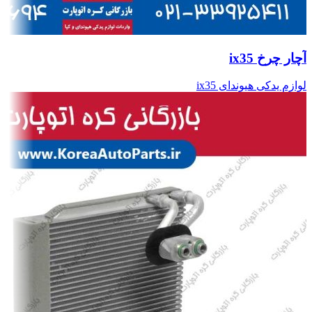
آچار چرخ ix35
لوازم یدکی هیوندای ix35