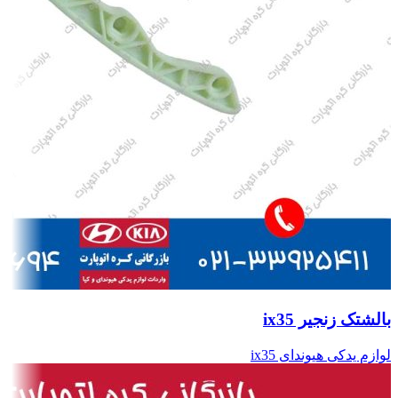
بالشتک زنجیر ix35
لوازم یدکی هیوندای ix35