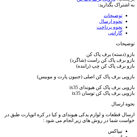
به اشتراک بگذارید:
توضیحات
نحوه ارسال
نحوه پرداخت
گارانتی
توضیحات
بازو (دسته) برف پاک کن
بازو برف پاک کن راست (شاگرد)
بازو برف پاک کن چپ (راننده)
بازویی برف پاک کن اصلی (جنیون پارت و موبیس)
بازویی برف پاک کن هیوندای ix35
بازویی برف پاک کن توسان ix35
نحوه ارسال
ارسال قطعات و لوازم یدکی هیوندای و کیا در کره اتوپارت طبق در
خواست شما در روش های زیر انجام می شود :
تیپاکس
اتوبوس