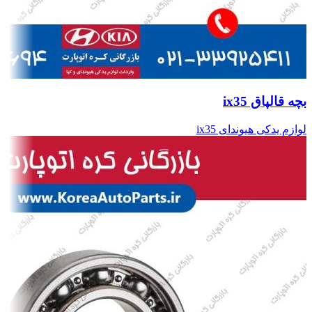
بچه قالپاق ix35
لوازم یدکی هیوندای ix35