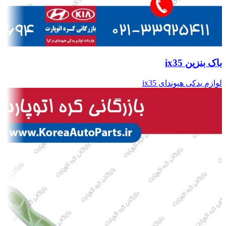
باک بنزین ix35
لوازم یدکی هیوندای ix35