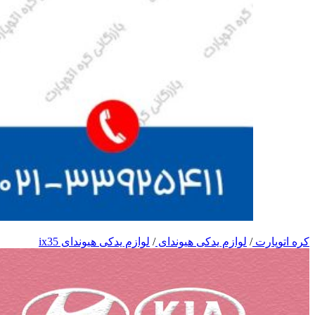
کره اتوپارت
/
لوازم یدکی هیوندای
/
لوازم یدکی هیوندای ix35