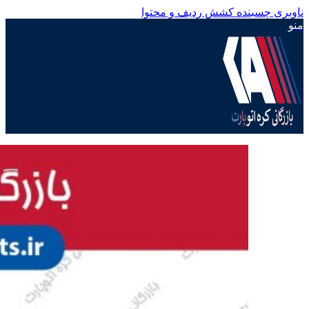
ناوبری چسبنده
کشش ردیف و محتوا
منو