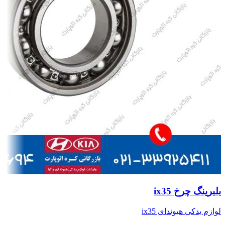
بلبرینگ چرخ ix35
لوازم یدکی هیوندای ix35