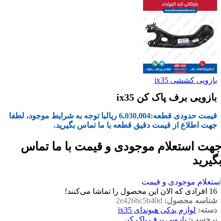
بازویی کششی ix35
بازویی برف پاک کن ix35
قیمت حدودی قطعه:
6,030,004
ریال
با توجه به شرایط موجود، لطفا
جهت اطلاع از قیمت دقیق قطعه با ما تماس بگیرید.
هت استعلام موجودی و قیمت با ما تماس
گیرید
ستعلام موجودی و قیمت
16
افرادی که الان این محصول را تماشا می‌کنند!
شناسه محصول:
2e426bc5b40d
دسته:
لوازم یدکی هیوندای ix35
برچسب:
بازویی برف پاک کن