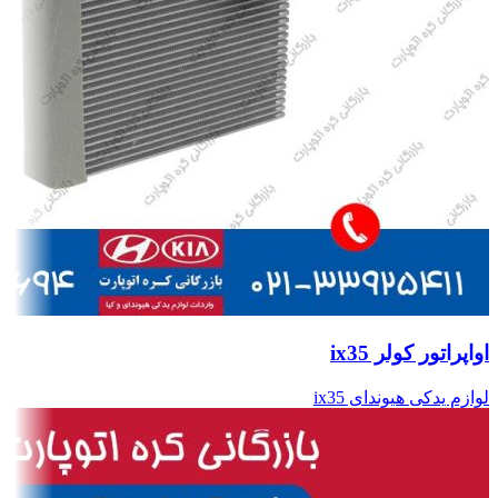
اواپراتور کولر ix35
لوازم یدکی هیوندای ix35