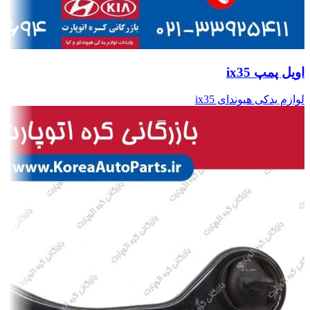
اویل پمپ ix35
لوازم یدکی هیوندای ix35