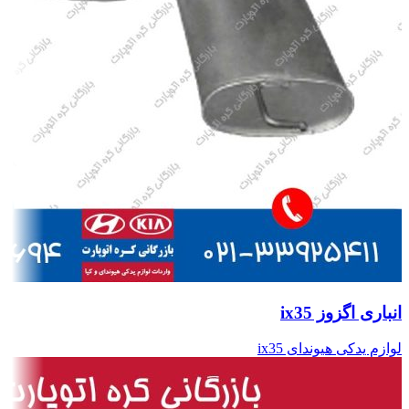
انباری اگزوز ix35
لوازم یدکی هیوندای ix35