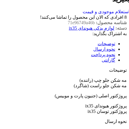
ستعلام موجودی و قیمت
8
افرادی که الان این محصول را تماشا می‌کنند!
شناسه محصول:
71e96749a46b
دسته:
لوازم یدکی هیوندای ix35
به اشتراک بگذارید:
توضیحات
نحوه ارسال
نحوه پرداخت
گارانتی
توضیحات
مه شکن جلو چپ (راننده)
مه شکن جلو راست (شاگرد)
پروژکتور اصلی (جنیون پارت و موبیس)
پروژکتور هیوندای ix35
پروژکتور توسان ix35
نحوه ارسال