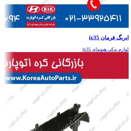
ایربگ فرمان ix35
لوازم یدکی هیوندای ix35