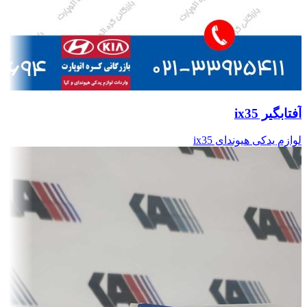
آفتابگیر ix35
لوازم یدکی هیوندای ix35