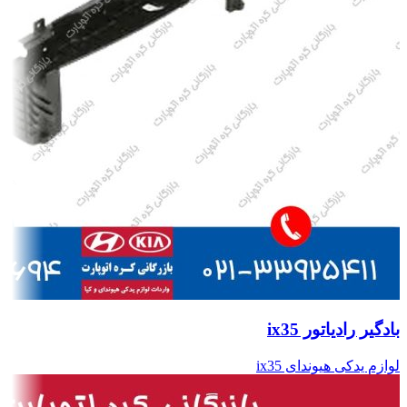
بادگیر رادیاتور ix35
لوازم یدکی هیوندای ix35