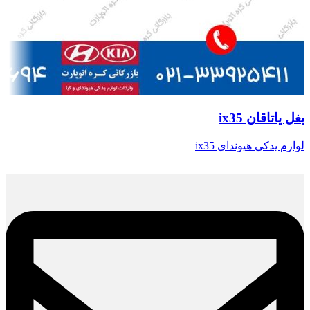
بغل یاتاقان ix35
لوازم یدکی هیوندای ix35