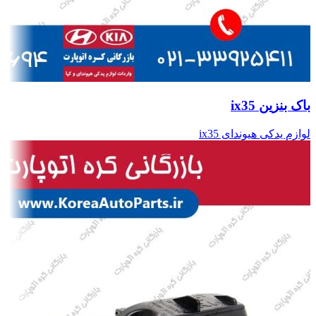
باک بنزین ix35
لوازم یدکی هیوندای ix35