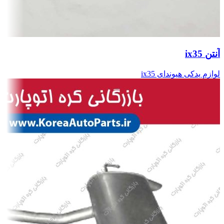
آنتن ix35
لوازم یدکی هیوندای ix35