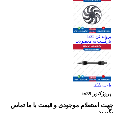
پروانه فن ix35
بازگشت به محصولات
پلوس ix35
پروژکتور ix35
هت استعلام موجودی و قیمت با ما تماس
گیرید