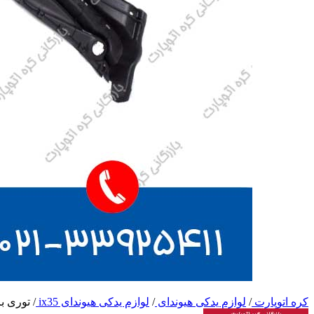
کره اتوپارت
/
لوازم یدکی هیوندای
/
لوازم یدکی هیوندای ix35
/
توری برف