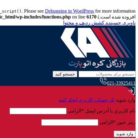
. Please see
Debugging in WordPress
_script()
افزوده شده است.) in
6170
on line
ic_html/wp-includes/functions.php
ناوبری چسبنده
کشش ردیف و محتوا
جستجو کنید
021-33925411
وارد شوید
یک حساب کاربری ایجاد کنید
نام کاربری یا آدرس ایمیل
*
الزامی
رمز عبور
*
الزامی
وارد شوید