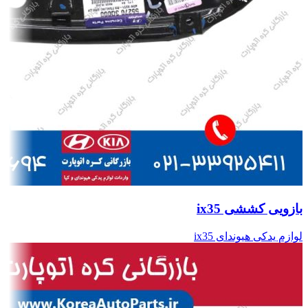
بازویی کششی ix35
لوازم یدکی هیوندای ix35