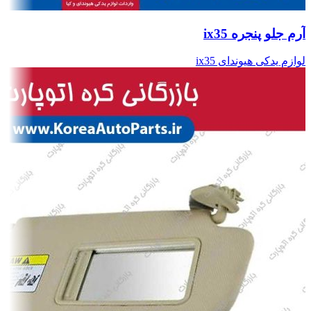
آرم جلو پنجره ix35
لوازم یدکی هیوندای ix35