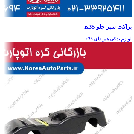
براکت سپر جلو ix35
لوازم یدکی هیوندای ix35