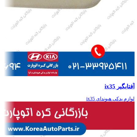
آفتابگیر ix35
لوازم یدکی هیوندای ix35