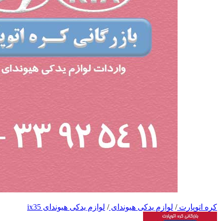
کره اتوپارت
/
لوازم یدکی هیوندای
/
لوازم یدکی هیوندای ix35