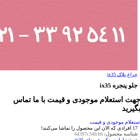
چراغ پلاک ix35
جلو پنجره ix35
هت استعلام موجودی و قیمت با ما تماس
گیرید
ستعلام موجودی و قیمت
17
افرادی که الان این محصول را تماشا می‌کنند!
شناسه محصول:
6d397c34fcb6
دسته:
لوازم یدکی هیوندای ix35