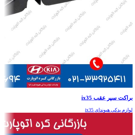
براکت سپر عقب ix35
لوازم یدکی هیوندای ix35