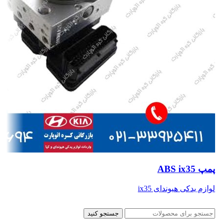
پمپ ABS ix35
لوازم یدکی هیوندای ix35
جستجو کنید