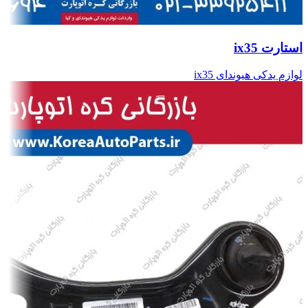
استارت ix35
لوازم یدکی هیوندای ix35