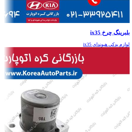
بلبرینگ چرخ ix35
لوازم یدکی هیوندای ix35