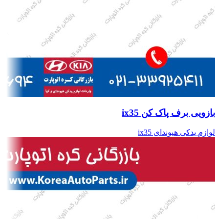
بازویی برف پاک کن ix35
لوازم یدکی هیوندای ix35