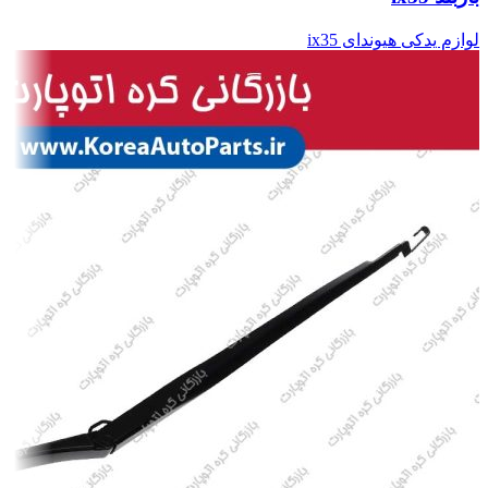
لوازم یدکی هیوندای ix35