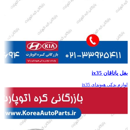
بغل یاتاقان ix35
لوازم یدکی هیوندای ix35