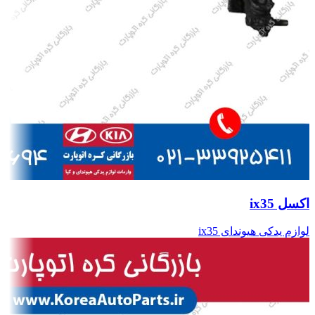
اکسل ix35
لوازم یدکی هیوندای ix35