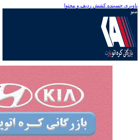
ناوبری چسبنده
کشش ردیف و محتوا
منو