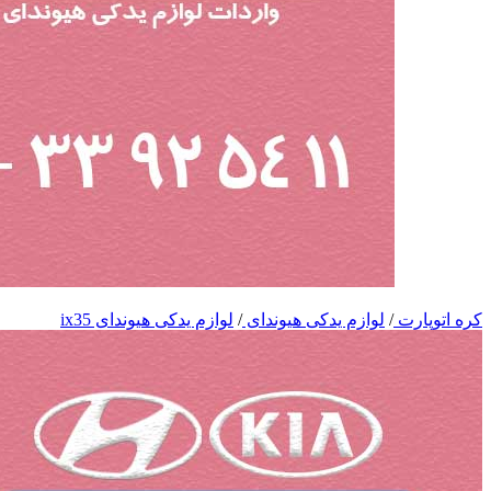
کره اتوپارت
/
لوازم یدکی هیوندای
/
لوازم یدکی هیوندای ix35