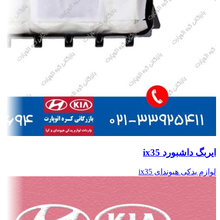
ایربگ داشبورد ix35
لوازم یدکی هیوندای ix35