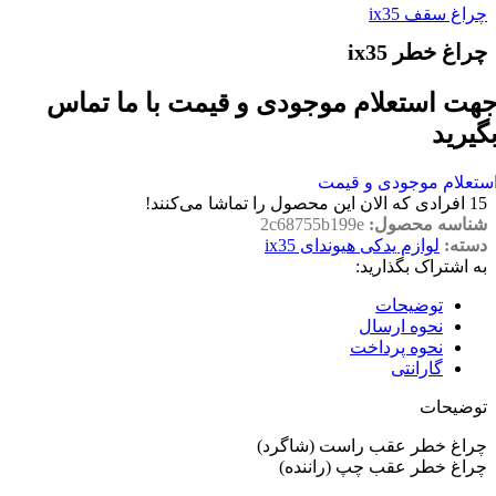
چراغ سقف ix35
چراغ خطر ix35
هت استعلام موجودی و قیمت با ما تماس
گیرید
ستعلام موجودی و قیمت
15
افرادی که الان این محصول را تماشا می‌کنند!
شناسه محصول:
2c68755b199e
دسته:
لوازم یدکی هیوندای ix35
به اشتراک بگذارید:
توضیحات
نحوه ارسال
نحوه پرداخت
گارانتی
توضیحات
چراغ خطر عقب راست (شاگرد)
چراغ خطر عقب چپ (راننده)