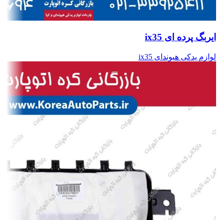
ایربگ پرده ای ix35
لوازم یدکی هیوندای ix35