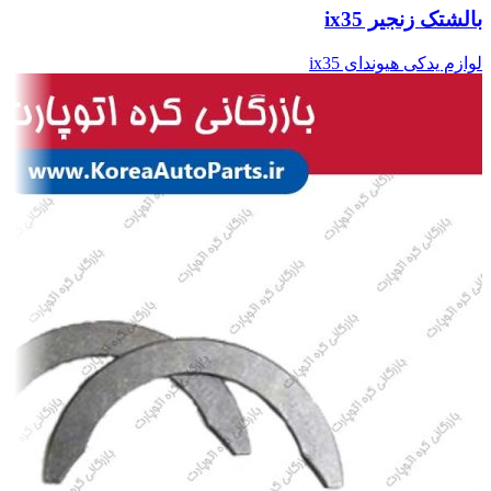
بالشتک زنجیر ix35
لوازم یدکی هیوندای ix35