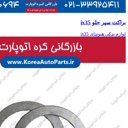
براکت سپر جلو ix35
لوازم یدکی هیوندای ix35