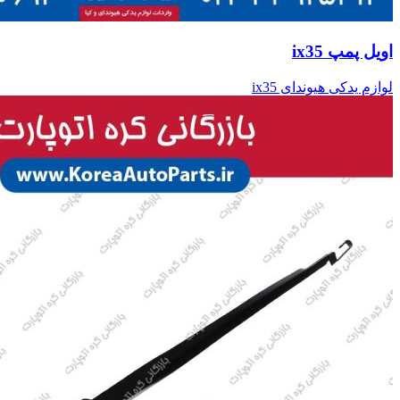
اویل پمپ ix35
لوازم یدکی هیوندای ix35