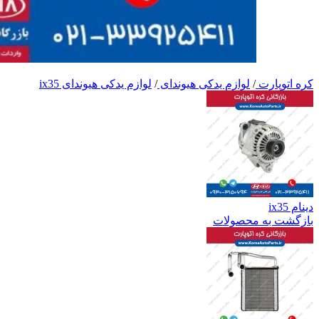
کره اتوپارت
/
لوازم یدکی هیوندای
/
لوازم یدکی هیوندای ix35
دینام ix35
بازگشت به محصولات