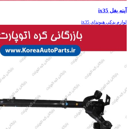
آینه بغل ix35
لوازم یدکی هیوندای ix35