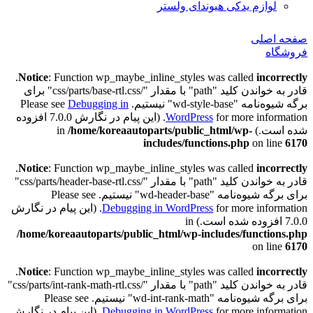
لوازم یدکی هیوندای ولستر
صفحه اصلی
فروشگاه
.
Notice
: Function wp_maybe_inline_styles was called
incorrectly
قادر به خواندن کلید "path" با مقدار "/css/parts/base-rtl.css" برای
برگه شیوه‌نامه "wd-style-base" نیستیم. Please see
Debugging in
WordPress
for more information. (این پیام در نگارش 7.0.0 افزوده
شده است.) in
/home/koreaautoparts/public_html/wp-
includes/functions.php
on line
6170
.
Notice
: Function wp_maybe_inline_styles was called
incorrectly
قادر به خواندن کلید "path" با مقدار "/css/parts/header-base-rtl.css"
برای برگه شیوه‌نامه "wd-header-base" نیستیم. Please see
Debugging in WordPress
for more information. (این پیام در نگارش
7.0.0 افزوده شده است.) in
/home/koreaautoparts/public_html/wp-includes/functions.php
on line
6170
.
Notice
: Function wp_maybe_inline_styles was called
incorrectly
قادر به خواندن کلید "path" با مقدار "/css/parts/int-rank-math-rtl.css"
برای برگه شیوه‌نامه "wd-int-rank-math" نیستیم. Please see
Debugging in WordPress
for more information. (این پیام در نگارش