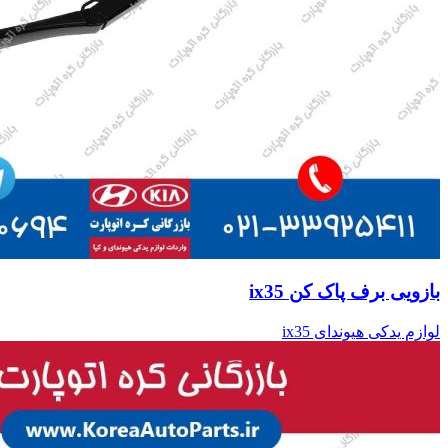
بازویی برف پاک کن ix35
لوازم یدکی هیوندای ix35