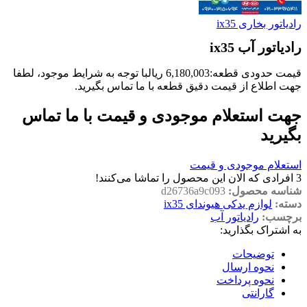
رادیاتور بخاری ix35
رادیاتور آب ix35
قیمت حدودی قطعه:
6,180,003
ریال
با توجه به شرایط موجود، لطفا
جهت اطلاع از قیمت دقیق قطعه با ما تماس بگیرید.
جهت استعلام موجودی و قیمت با ما تماس
بگیرید
استعلام موجودی و قیمت
3
افرادی که الان این محصول را تماشا می‌کنند!
شناسه محصول:
d26736a9c093
دسته:
لوازم یدکی هیوندای ix35
برچسب:
رادیاتور آب
به اشتراک بگذارید:
توضیحات
نحوه ارسال
نحوه پرداخت
گارانتی