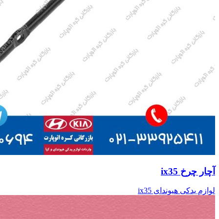
آچار چرخ ix35
لوازم یدکی هیوندای ix35