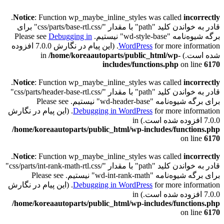
.
Notice
: Function wp_maybe_inline_styles was called
incorrectly
قادر به خواندن کلید "path" با مقدار "/css/parts/base-rtl.css" برای
برگه شیوه‌نامه "wd-style-base" نیستیم. Please see
Debugging in
WordPress
for more information. (این پیام در نگارش 7.0.0 افزوده
شده است.) in
/home/koreaautoparts/public_html/wp-
includes/functions.php
on line
6170
.
Notice
: Function wp_maybe_inline_styles was called
incorrectly
قادر به خواندن کلید "path" با مقدار "/css/parts/header-base-rtl.css"
برای برگه شیوه‌نامه "wd-header-base" نیستیم. Please see
Debugging in WordPress
for more information. (این پیام در نگارش
7.0.0 افزوده شده است.) in
/home/koreaautoparts/public_html/wp-includes/functions.php
on line
6170
.
Notice
: Function wp_maybe_inline_styles was called
incorrectly
قادر به خواندن کلید "path" با مقدار "/css/parts/int-rank-math-rtl.css"
برای برگه شیوه‌نامه "wd-int-rank-math" نیستیم. Please see
Debugging in WordPress
for more information. (این پیام در نگارش
7.0.0 افزوده شده است.) in
/home/koreaautoparts/public_html/wp-includes/functions.php
on line
6170