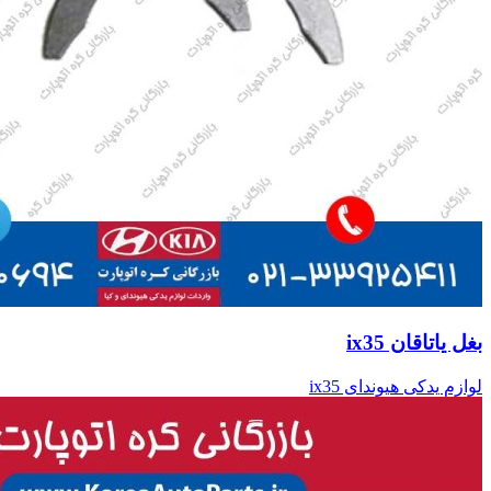
بغل یاتاقان ix35
لوازم یدکی هیوندای ix35