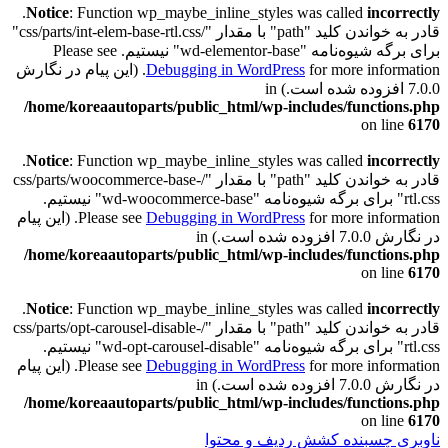
.
Notice
: Function wp_maybe_inline_styles was called
incorrectly
قادر به خواندن کلید "path" با مقدار "/css/parts/int-elem-base-rtl.css"
برای برگه شیوه‌نامه "wd-elementor-base" نیستیم. Please see
Debugging in WordPress
for more information. (این پیام در نگارش
7.0.0 افزوده شده است.) in
/home/koreaautoparts/public_html/wp-includes/functions.php
on line
6170
.
Notice
: Function wp_maybe_inline_styles was called
incorrectly
قادر به خواندن کلید "path" با مقدار "/css/parts/woocommerce-base-
rtl.css" برای برگه شیوه‌نامه "wd-woocommerce-base" نیستیم.
Debugging in WordPress
Please see
for more information. (این پیام
در نگارش 7.0.0 افزوده شده است.) in
/home/koreaautoparts/public_html/wp-includes/functions.php
on line
6170
.
Notice
: Function wp_maybe_inline_styles was called
incorrectly
قادر به خواندن کلید "path" با مقدار "/css/parts/opt-carousel-disable-
rtl.css" برای برگه شیوه‌نامه "wd-opt-carousel-disable" نیستیم.
Debugging in WordPress
Please see
for more information. (این پیام
در نگارش 7.0.0 افزوده شده است.) in
/home/koreaautoparts/public_html/wp-includes/functions.php
on line
6170
ناوبری چسبنده
کشش ردیف و محتوا