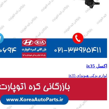
اکسل ix35
لوازم یدکی هیوندای ix35