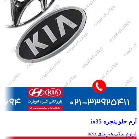
آرم جلو پنجره ix35
لوازم یدکی هیوندای ix35