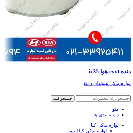
دنده cvvt هوا ix35
لوازم یدکی هیوندای ix35
جستجو کنید
منو
دسته بندی ها
لوازم یدکی کیا
لوازم یدکی کیا اپتیما