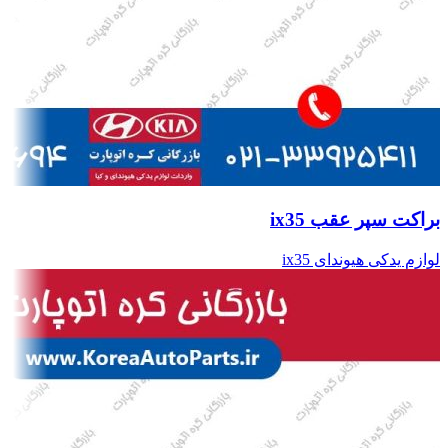
براکت سپر عقب ix35
لوازم یدکی هیوندای ix35