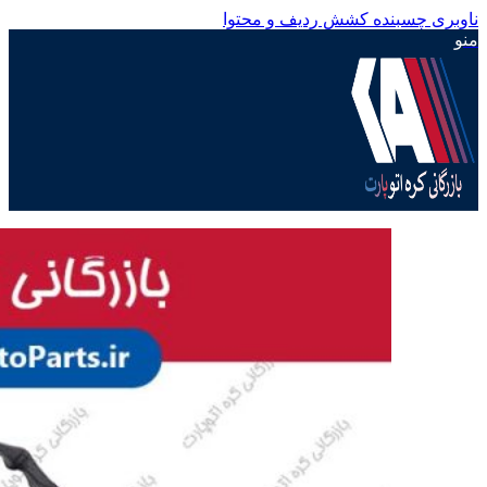
ناوبری چسبنده
کشش ردیف و محتوا
منو