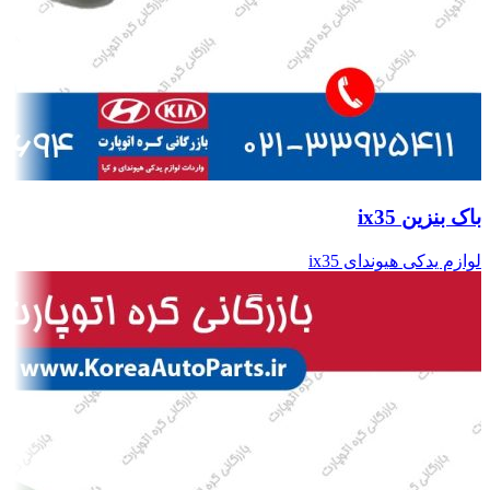
باک بنزین ix35
لوازم یدکی هیوندای ix35