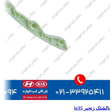
بالشتک زنجیر ix35