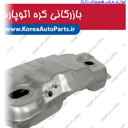
لوازم یدکی هیوندای ix35