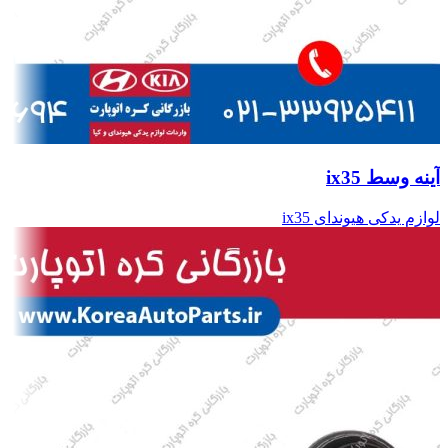
آینه وسط ix35
لوازم یدکی هیوندای ix35