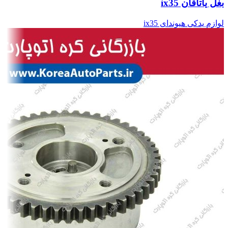
بغل یاتاقان ix35
لوازم یدکی هیوندای ix35