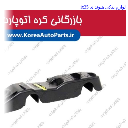
لوازم یدکی هیوندای ix35