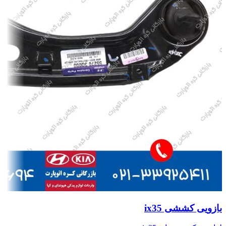
بازویی کششی ix35