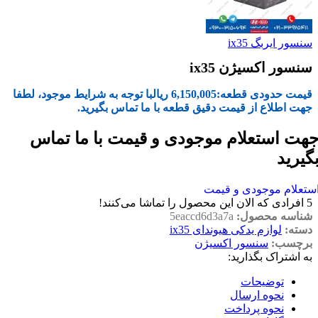
سنسور ایربگ ix35
سنسور اکسیژن ix35
قیمت حدودی قطعه:
6,150,005
ریال
با توجه به شرایط موجود، لطفا
جهت اطلاع از قیمت دقیق قطعه با ما تماس بگیرید.
هت استعلام موجودی و قیمت با ما تماس
گیرید
ستعلام موجودی و قیمت
5
افرادی که الان این محصول را تماشا می‌کنند!
شناسه محصول:
5eaccd6d3a7a
دسته:
لوازم یدکی هیوندای ix35
برچسب:
سنسور اکسیژن
به اشتراک بگذارید:
توضیحات
نحوه ارسال
نحوه پرداخت