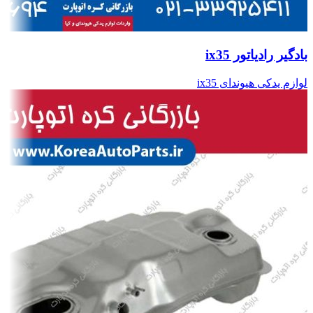
بادگیر رادیاتور ix35
لوازم یدکی هیوندای ix35