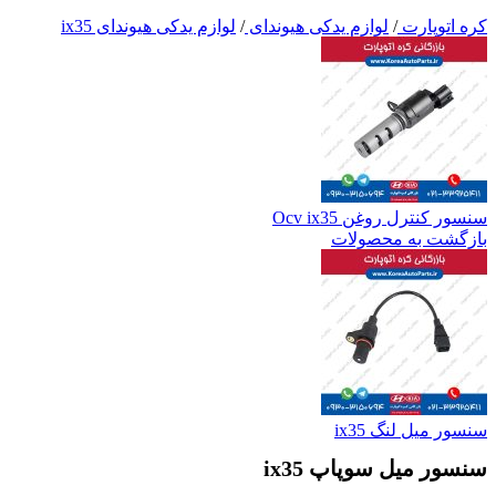
کره اتوپارت
/
لوازم یدکی هیوندای
/
لوازم یدکی هیوندای ix35
سنسور کنترل روغن Ocv ix35
بازگشت به محصولات
سنسور میل لنگ ix35
سنسور میل سوپاپ ix35