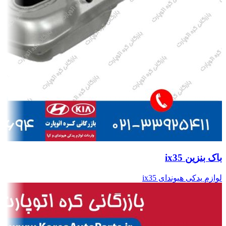
باک بنزین ix35
لوازم یدکی هیوندای ix35