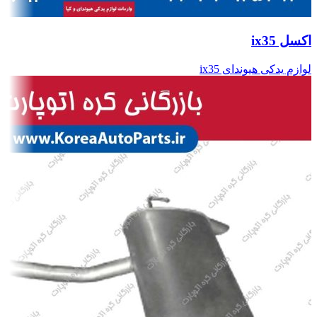
اکسل ix35
لوازم یدکی هیوندای ix35