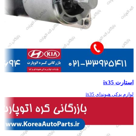
استارت ix35
لوازم یدکی هیوندای ix35