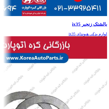
بالشتک زنجیر ix35
لوازم یدکی هیوندای ix35