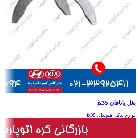
بغل یاتاقان ix35
لوازم یدکی هیوندای ix35