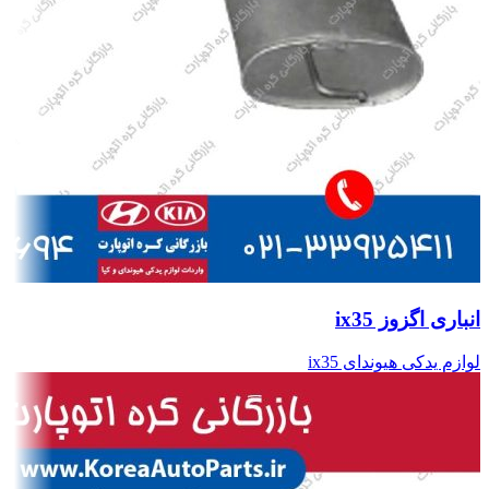
انباری اگزوز ix35
لوازم یدکی هیوندای ix35