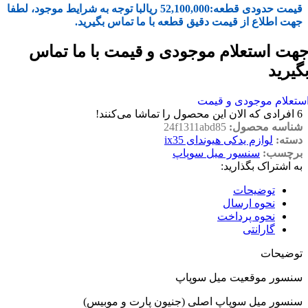
قیمت حدودی قطعه:
52,100,000
ریال
با توجه به شرایط موجود، لطفا
جهت اطلاع از قیمت دقیق قطعه با ما تماس بگیرید.
هت استعلام موجودی و قیمت با ما تماس
گیرید
ستعلام موجودی و قیمت
6
افرادی که الان این محصول را تماشا می‌کنند!
شناسه محصول:
24f1311abd85
دسته:
لوازم یدکی هیوندای ix35
برچسب:
سنسور میل سوپاپ
به اشتراک بگذارید:
توضیحات
نحوه ارسال
نحوه پرداخت
گارانتی
توضیحات
سنسور موقعیت میل سوپاپ
سنسور میل سوپاپ اصلی (جنیون پارت و موبیس)