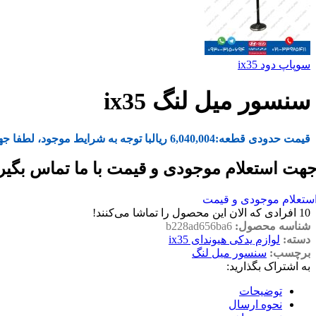
سوپاپ دود ix35
سنسور میل لنگ ix35
قیمت حدودی قطعه:
6,040,004
ریال
با توجه به شرایط موجود، لطفا جه
هت استعلام موجودی و قیمت با ما تماس بگیر
ستعلام موجودی و قیمت
10
افرادی که الان این محصول را تماشا می‌کنند!
شناسه محصول:
b228ad656ba6
دسته:
لوازم یدکی هیوندای ix35
برچسب:
سنسور میل لنگ
به اشتراک بگذارید:
توضیحات
نحوه ارسال