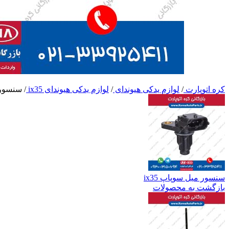
کره اتوپارت
/
لوازم یدکی هیوندای
/
لوازم یدکی هیوندای ix35
/
سنسور می
سنسور میل سوپاپ ix35
بازگشت به محصولات