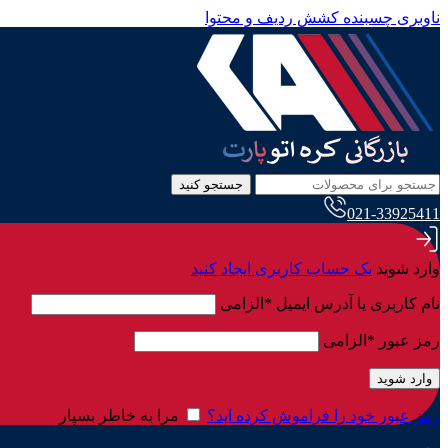
ناوبری چسبنده
کشش ردیف و محتوا
جستجو کنید
021-33925411
وارد شوید
یک حساب کاربری ایجاد کنید
نام کاربری یا آدرس ایمیل
*
الزامی
رمز عبور
*
الزامی
وارد شوید
رمز عبور خود را فراموش کرده اید؟
مرا به خاطر بسپار