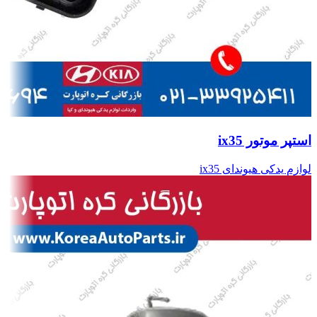
استپر موتور ix35
لوازم یدکی هیوندای ix35