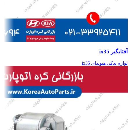
آفتابگیر ix35
لوازم یدکی هیوندای ix35