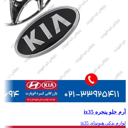
آرم جلو پنجره ix35
لوازم یدکی هیوندای ix35