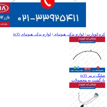
کره اتوپارت
/
لوازم یدکی هیوندای
/
لوازم یدکی هیوندای ix35
شلنگ ترمز ix35
بازگشت به محصولات