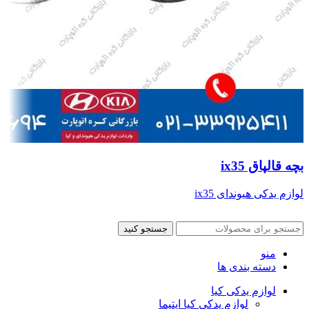
بچه قالپاق ix35
لوازم یدکی هیوندای ix35
جستجو کنید
منو
دسته بندی ها
لوازم یدکی کیا
لوازم یدکی کیا اپتیما