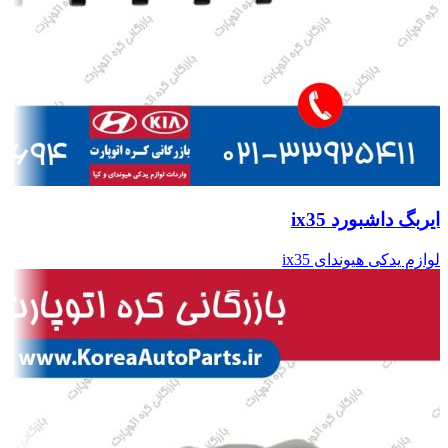
ایربگ داشبورد ix35
لوازم یدکی هیوندای ix35