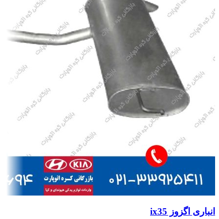
انباری اگزوز ix35