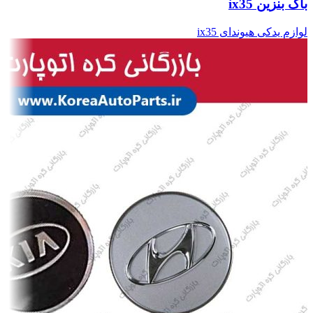
باک بنزین ix35
لوازم یدکی هیوندای ix35