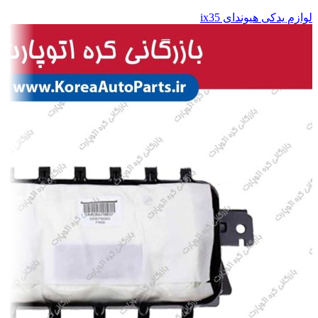
لوازم یدکی هیوندای ix35