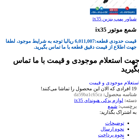
شناور پمپ بنزین ix35
شمع موتور ix35
قیمت حدودی قطعه:
6,011,007
ریال
با توجه به شرایط موجود، لطفا
جهت اطلاع از قیمت دقیق قطعه با ما تماس بگیرید.
هت استعلام موجودی و قیمت با ما تماس
گیرید
ستعلام موجودی و قیمت
19
افرادی که الان این محصول را تماشا می‌کنند!
شناسه محصول:
da59ba1c65ca
دسته:
لوازم یدکی هیوندای ix35
برچسب:
شمع
به اشتراک بگذارید:
توضیحات
نحوه ارسال
نحوه پرداخت