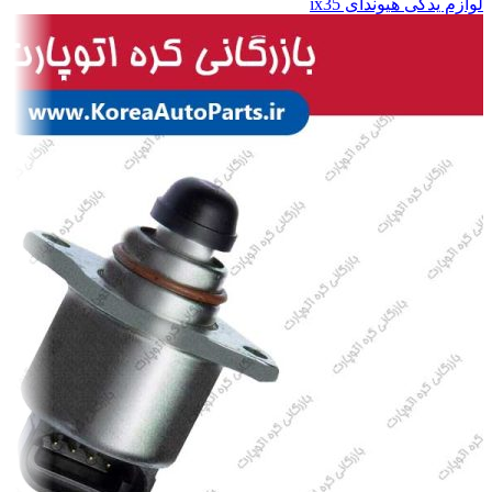
لوازم یدکی هیوندای ix35