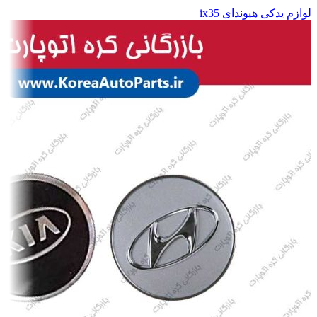
لوازم یدکی هیوندای ix35