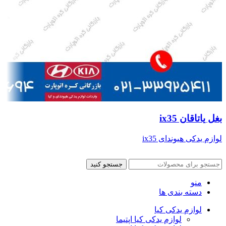
بغل یاتاقان ix35
لوازم یدکی هیوندای ix35
جستجو کنید
منو
دسته بندی ها
لوازم یدکی کیا
لوازم یدکی کیا اپتیما