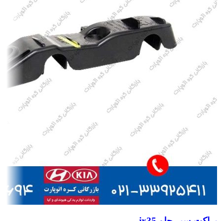
براکت سپر جلو ix35