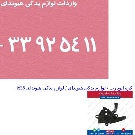
کره اتوپارت
/
لوازم یدکی هیوندای
/
لوازم یدکی هیوندای ix35