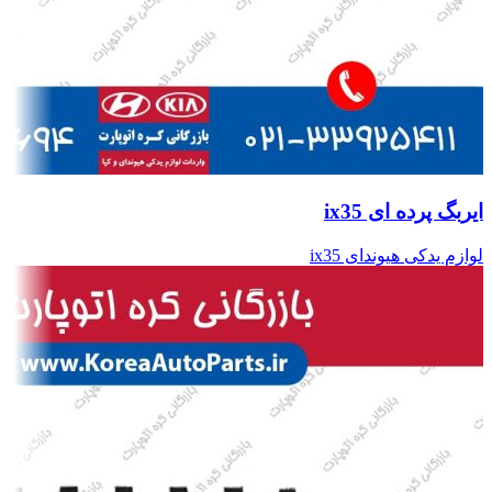
ایربگ پرده ای ix35
لوازم یدکی هیوندای ix35