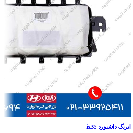
ایربگ داشبورد ix35