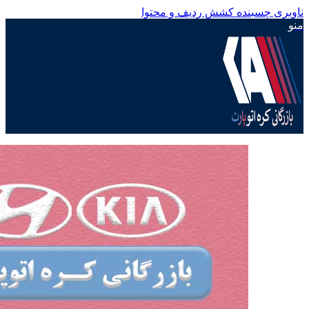
ناوبری چسبنده
کشش ردیف و محتوا
منو