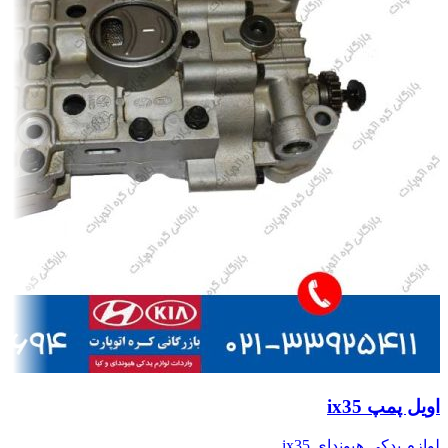
اویل پمپ ix35
لوازم یدکی هیوندای ix35