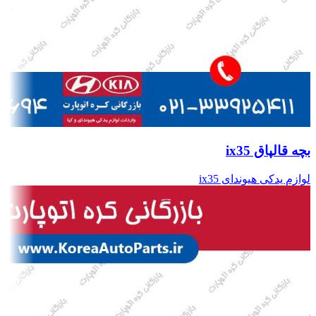
بچه قالپاق ix35
لوازم یدکی هیوندای ix35