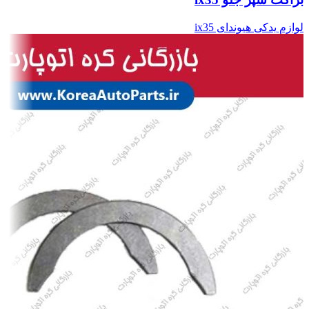
لوازم یدکی هیوندای ix35