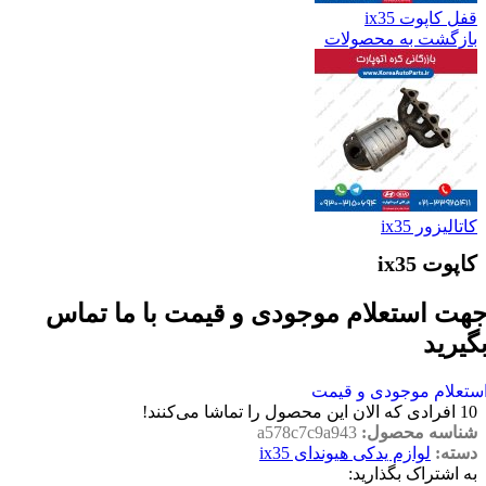
قفل کاپوت ix35
بازگشت به محصولات
کاتالیزور ix35
کاپوت ix35
هت استعلام موجودی و قیمت با ما تماس
گیرید
ستعلام موجودی و قیمت
10
افرادی که الان این محصول را تماشا می‌کنند!
شناسه محصول:
a578c7c9a943
دسته:
لوازم یدکی هیوندای ix35
به اشتراک بگذارید: