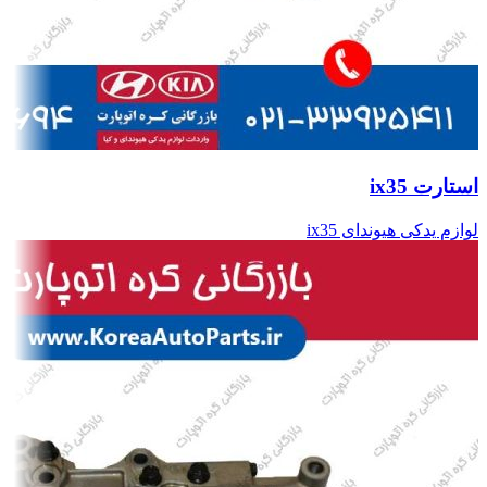
استارت ix35
لوازم یدکی هیوندای ix35