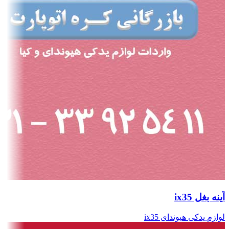
آینه بغل ix35
لوازم یدکی هیوندای ix35