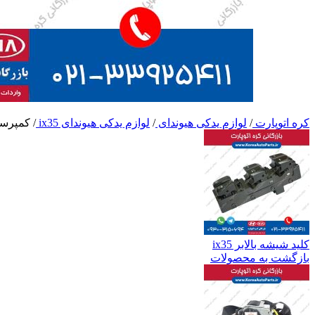
کره اتوپارت
/
لوازم یدکی هیوندای
/
لوازم یدکی هیوندای ix35
/
کمپرسور 
کلید شیشه بالابر ix35
بازگشت به محصولات