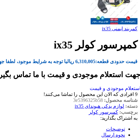
کمربند ایمنی ix35
کمپرسور کولر ix35
قیمت حدودی قطعه:
6,310,005
ریال
با توجه به شرایط موجود، لطفا جه
هت استعلام موجودی و قیمت با ما تماس بگیر
ستعلام موجودی و قیمت
9
افرادی که الان این محصول را تماشا می‌کنند!
شناسه محصول:
3e5396325b58
دسته:
لوازم یدکی هیوندای ix35
برچسب:
کمپرسور کولر
به اشتراک بگذارید:
توضیحات
نحوه ارسال