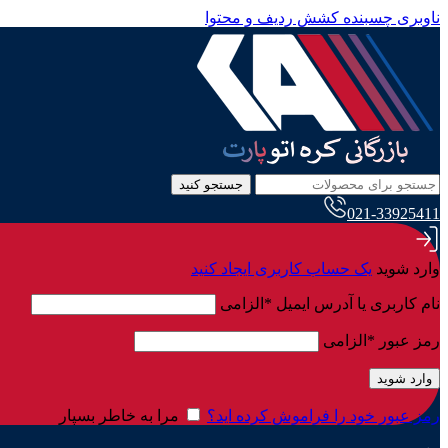
ناوبری چسبنده
کشش ردیف و محتوا
جستجو کنید
021-33925411
وارد شوید
یک حساب کاربری ایجاد کنید
نام کاربری یا آدرس ایمیل
*
الزامی
رمز عبور
*
الزامی
وارد شوید
رمز عبور خود را فراموش کرده اید؟
مرا به خاطر بسپار