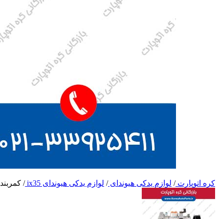
کره اتوپارت
/
لوازم یدکی هیوندای
/
لوازم یدکی هیوندای ix35
/
کمربند ای