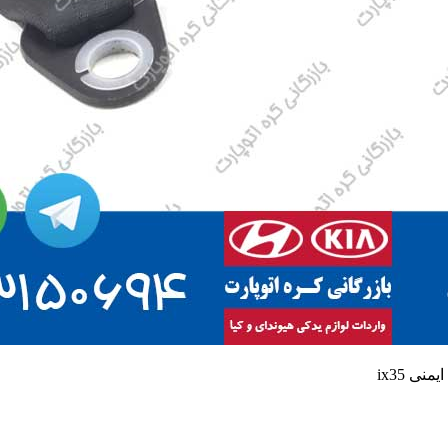
منی ix35