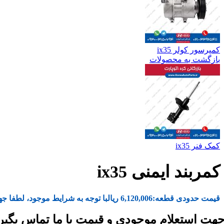
کمپرسور کولر ix35
بازگشت به محصولات
کمک فنر ix35
کمربند ایمنی ix35
قیمت حدودی قطعه:
6,120,006
ریال
با توجه به شرایط موجود، لطفا جه
هت استعلام موجودی و قیمت با ما تماس بگیر