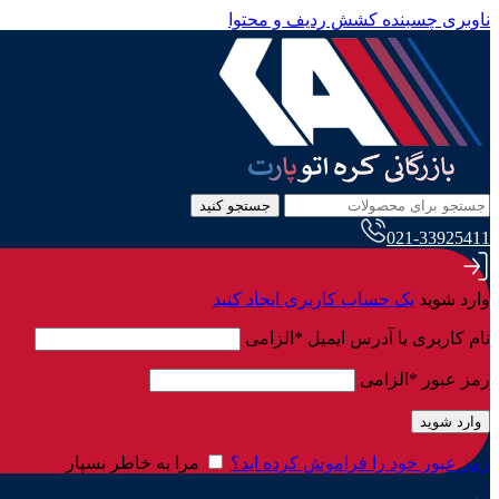
ناوبری چسبنده
کشش ردیف و محتوا
جستجو کنید
021-33925411
وارد شوید
یک حساب کاربری ایجاد کنید
نام کاربری یا آدرس ایمیل
*
الزامی
رمز عبور
*
الزامی
وارد شوید
رمز عبور خود را فراموش کرده اید؟
مرا به خاطر بسپار