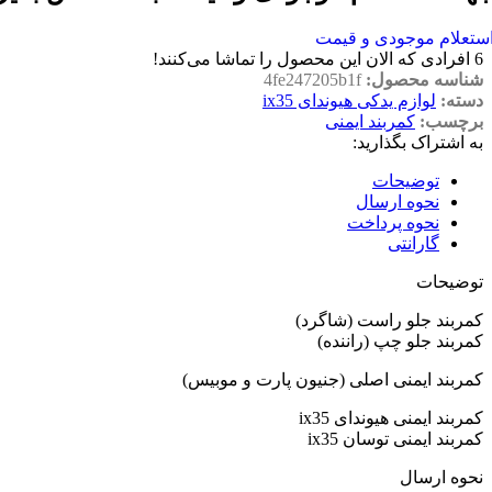
ستعلام موجودی و قیمت
6
افرادی که الان این محصول را تماشا می‌کنند!
شناسه محصول:
4fe247205b1f
دسته:
لوازم یدکی هیوندای ix35
برچسب:
کمربند ایمنی
به اشتراک بگذارید:
توضیحات
نحوه ارسال
نحوه پرداخت
گارانتی
توضیحات
کمربند جلو راست (شاگرد)
کمربند جلو چپ (راننده)
کمربند ایمنی اصلی (جنیون پارت و موبیس)
کمربند ایمنی هیوندای ix35
کمربند ایمنی توسان ix35
نحوه ارسال