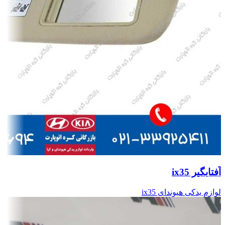
آفتابگیر ix35
لوازم یدکی هیوندای ix35