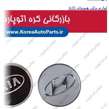
لوازم یدکی هیوندای ix35