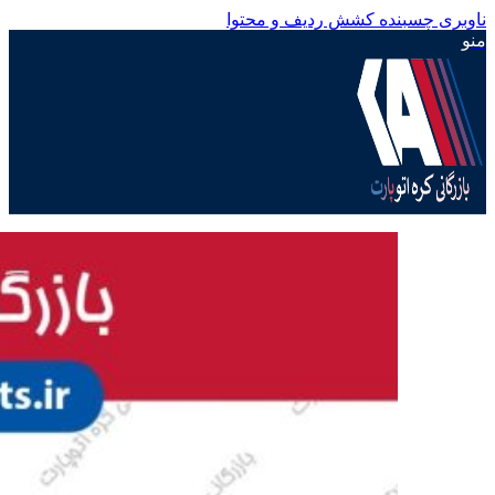
ناوبری چسبنده
کشش ردیف و محتوا
منو