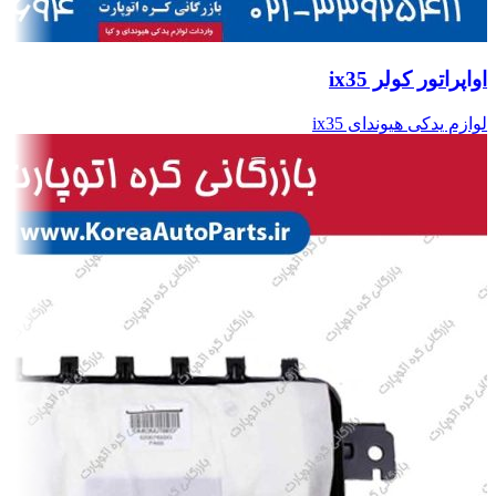
اواپراتور کولر ix35
لوازم یدکی هیوندای ix35