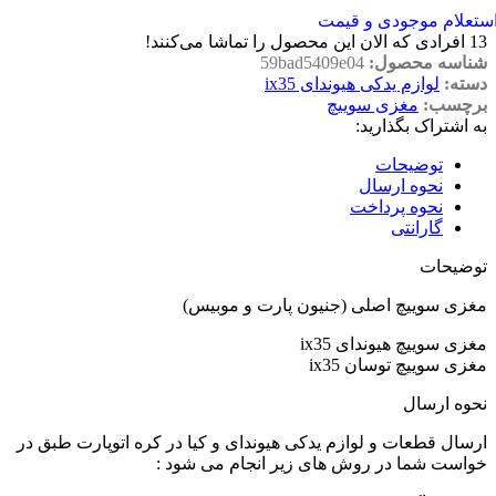
ستعلام موجودی و قیمت
13
افرادی که الان این محصول را تماشا می‌کنند!
شناسه محصول:
59bad5409e04
دسته:
لوازم یدکی هیوندای ix35
برچسب:
مغزی سوییچ
به اشتراک بگذارید:
توضیحات
نحوه ارسال
نحوه پرداخت
گارانتی
توضیحات
مغزی سوییچ اصلی (جنیون پارت و موبیس)
مغزی سوییچ هیوندای ix35
مغزی سوییچ توسان ix35
نحوه ارسال
ارسال قطعات و لوازم یدکی هیوندای و کیا در کره اتوپارت طبق در
خواست شما در روش های زیر انجام می شود :