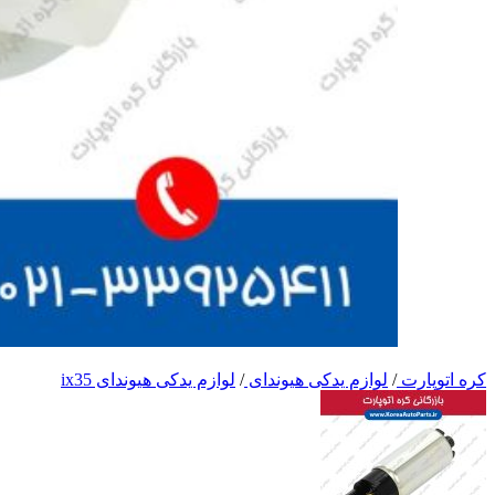
کره اتوپارت
/
لوازم یدکی هیوندای
/
لوازم یدکی هیوندای ix35