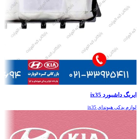
ایربگ داشبورد ix35
لوازم یدکی هیوندای ix35