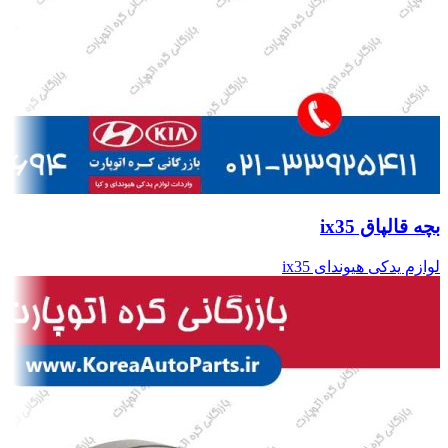
بچه قالپاق ix35
لوازم یدکی هیوندای ix35