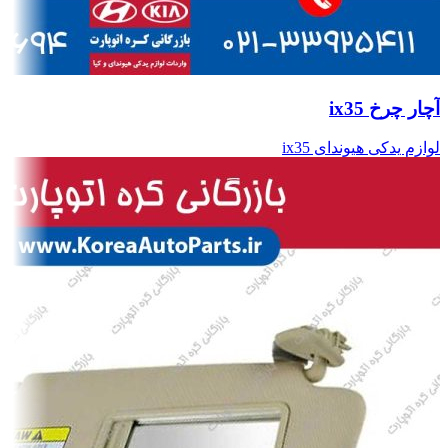
آچار چرخ ix35
لوازم یدکی هیوندای ix35