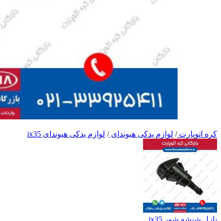
کره اتوپارت
/
لوازم یدکی هیوندای
/
لوازم یدکی هیوندای ix35
نازل شیشه شور ix35