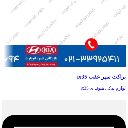
براکت سپر عقب ix35
لوازم یدکی هیوندای ix35