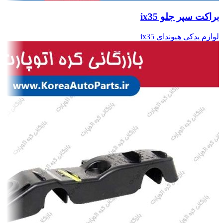
براکت سپر جلو ix35
لوازم یدکی هیوندای ix35