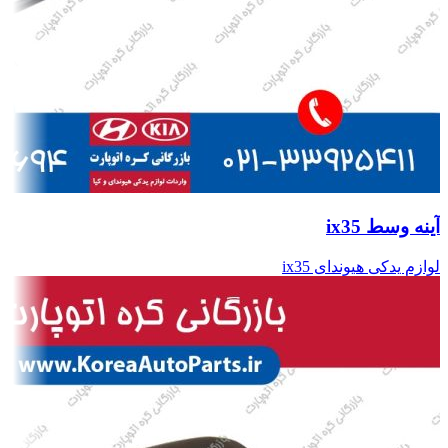
آینه وسط ix35
لوازم یدکی هیوندای ix35