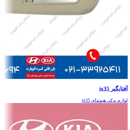
آفتابگیر ix35
لوازم یدکی هیوندای ix35