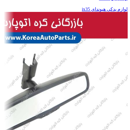
لوازم یدکی هیوندای ix35