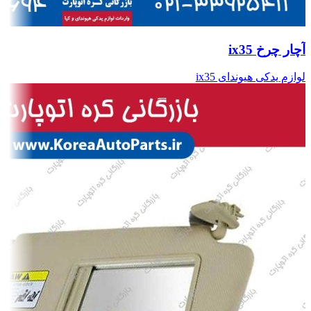
آچار چرخ ix35
لوازم یدکی هیوندای ix35