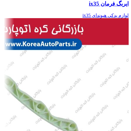
ایربگ فرمان ix35
لوازم یدکی هیوندای ix35