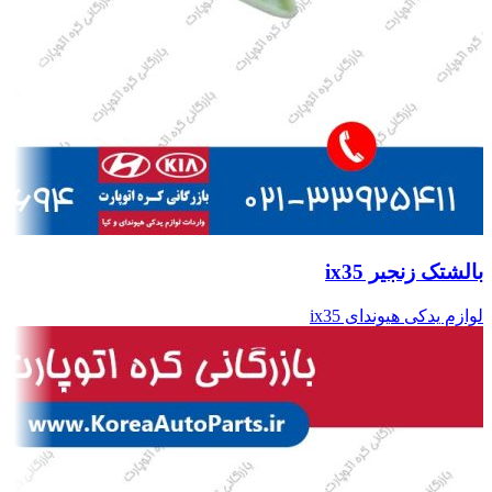
بالشتک زنجیر ix35
لوازم یدکی هیوندای ix35