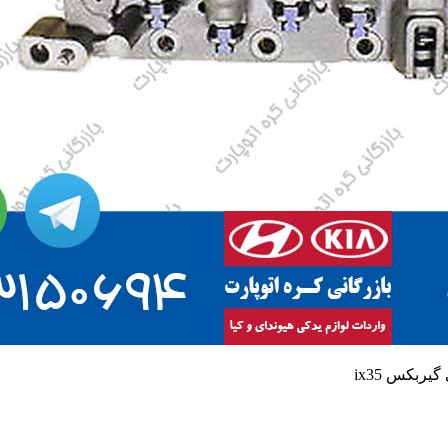
یربکس ix35