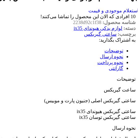
ستعلام موجودی و قیمت
10
افرادی که الان این محصول را تماشا می‌کنند!
شناسه محصول:
2238d92c1f38
دسته:
لوازم یدکی هیوندای ix35
برچسب:
ساعتی گیربکس
به اشتراک بگذارید:
توضیحات
نحوه ارسال
نحوه پرداخت
گارانتی
توضیحات
ساعت گیربکس
ساعتی گیربکس اصلی (جنیون پارت و موبیس)
ساعتی گیربکس هیوندای ix35
ساعتی گیربکس توسان ix35
نحوه ارسال