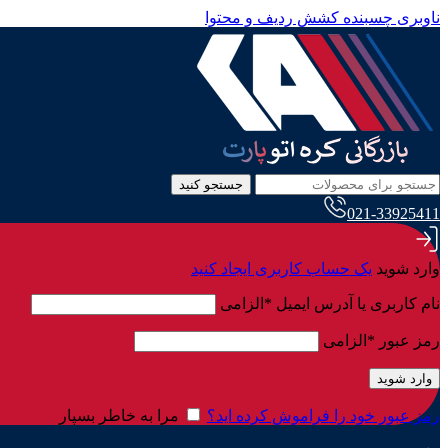
ناوبری چسبنده
کشش ردیف و محتوا
جستجو کنید
021-33925411
وارد شوید
یک حساب کاربری ایجاد کنید
نام کاربری یا آدرس ایمیل
*
الزامی
رمز عبور
*
الزامی
وارد شوید
رمز عبور خود را فراموش کرده اید؟
مرا به خاطر بسپار