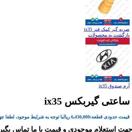
ضربه گیر کمک فنر ix35
بازگشت به محصولات
آرم صندوق ix35
ساعتی گیربکس ix35
قیمت حدودی قطعه:
6,430,000
ریال
با توجه به شرایط موجود، لطفا جه
هت استعلام موجودی و قیمت با ما تماس بگیر