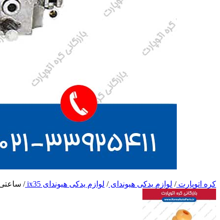
کره اتوپارت
/
لوازم یدکی هیوندای
/
لوازم یدکی هیوندای ix35
/
ساعتی گ