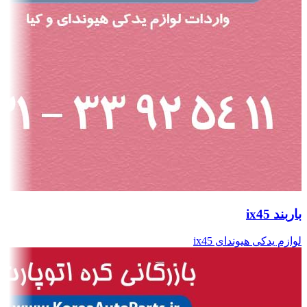
باربند ix45
لوازم یدکی هیوندای ix45