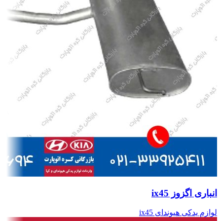
انباری اگزوز ix45
لوازم یدکی هیوندای ix45