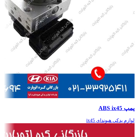
پمپ ABS ix45
لوازم یدکی هیوندای ix45