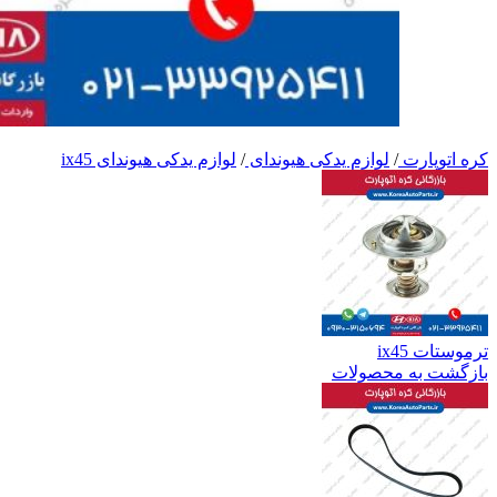
کره اتوپارت
/
لوازم یدکی هیوندای
/
لوازم یدکی هیوندای ix45
ترموستات ix45
بازگشت به محصولات