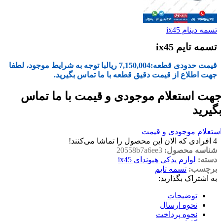
تسمه دینام ix45
تسمه تایم ix45
قیمت حدودی قطعه:
7,150,004
ریال
با توجه به شرایط موجود، لطفا
جهت اطلاع از قیمت دقیق قطعه با ما تماس بگیرید.
هت استعلام موجودی و قیمت با ما تماس
گیرید
ستعلام موجودی و قیمت
4
افرادی که الان این محصول را تماشا می‌کنند!
شناسه محصول:
20558b7a6ee3
دسته:
لوازم یدکی هیوندای ix45
برچسب:
تسمه تایم
به اشتراک بگذارید:
توضیحات
نحوه ارسال
نحوه پرداخت