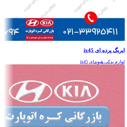
ایربگ پرده ای ix45
لوازم یدکی هیوندای ix45