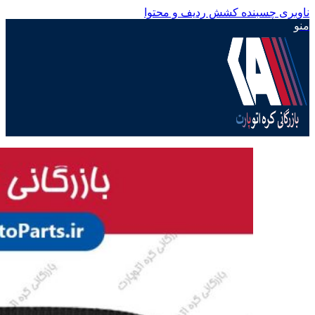
ناوبری چسبنده
کشش ردیف و محتوا
منو