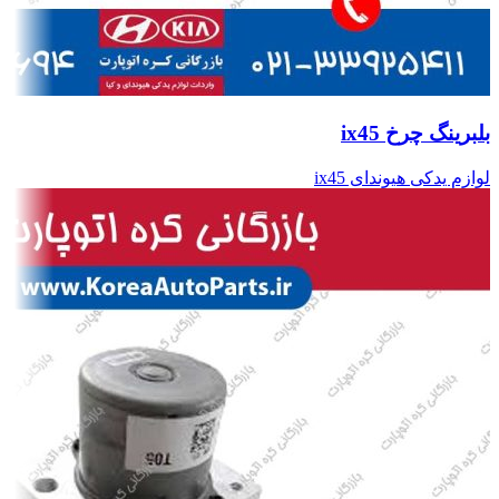
بلبرینگ چرخ ix45
لوازم یدکی هیوندای ix45