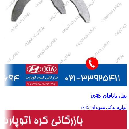
بغل یاتاقان ix45
لوازم یدکی هیوندای ix45