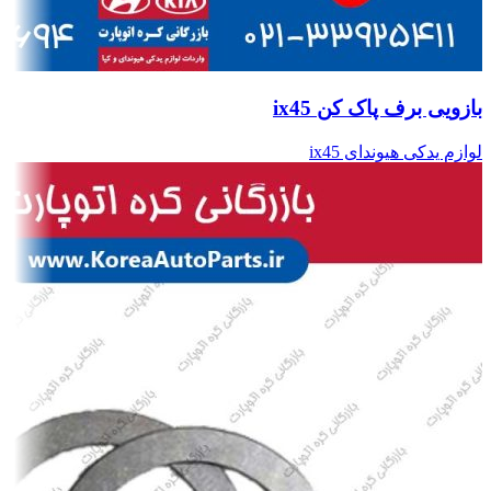
بازویی برف پاک کن ix45
لوازم یدکی هیوندای ix45