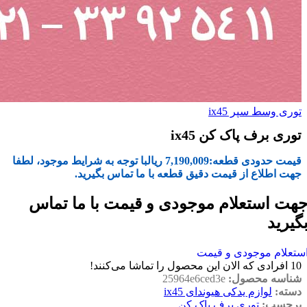
توری وسط سپر ix45
توری برف پاک کن ix45
قیمت حدودی قطعه:
7,190,009
ریال
با توجه به شرایط موجود، لطفا
جهت اطلاع از قیمت دقیق قطعه با ما تماس بگیرید.
هت استعلام موجودی و قیمت با ما تماس
گیرید
ستعلام موجودی و قیمت
10
افرادی که الان این محصول را تماشا می‌کنند!
شناسه محصول:
25964e6ced3e
دسته:
لوازم یدکی هیوندای ix45
برچسب:
توری برف پاک کن