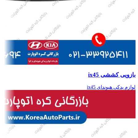
بازویی کششی ix45
لوازم یدکی هیوندای ix45