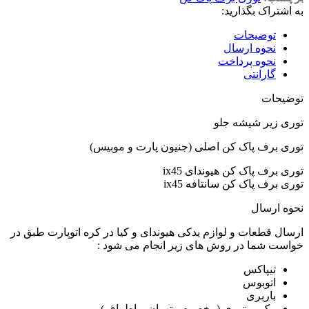
به اشتراک بگذارید:
توضیحات
نحوه ارسال
نحوه پرداخت
گارانتی
توضیحات
توری زیر شیشه جلو
توری برف پاک کن اصلی (جنیون پارت و موبیس)
توری برف پاک کن هیوندای ix45
توری برف پاک کن سانتافه ix45
نحوه ارسال
ارسال قطعات و لوازم یدکی هیوندای و کیا در کره اتوپارت طبق در
خواست شما در روش های زیر انجام می شود :
تیپاکس
اتوبوس
باربری
پیک موتوری (مخصوص تهران و اطراف)