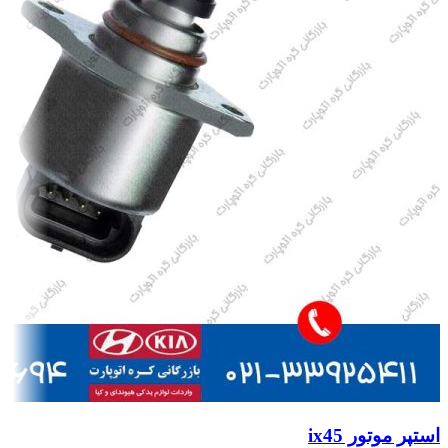
استپر موتور ix45