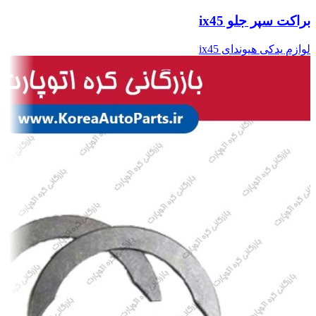
براکت سپر جلو ix45
لوازم یدکی هیوندای ix45