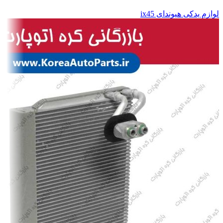
لوازم یدکی هیوندای ix45