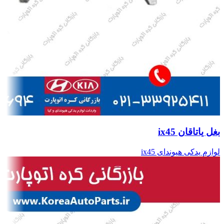
بغل یاتاقان ix45
لوازم یدکی هیوندای ix45