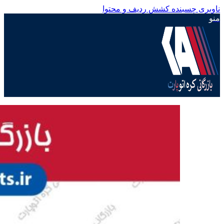
ناوبری چسبنده
کشش ردیف و محتوا
منو