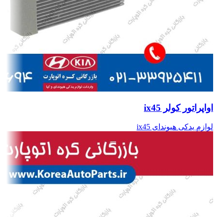
اواپراتور کولر ix45
لوازم یدکی هیوندای ix45