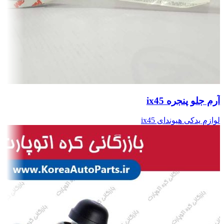
آرم جلو پنجره ix45
لوازم یدکی هیوندای ix45