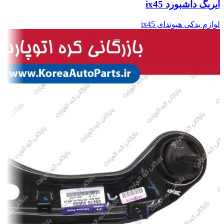
ایربگ داشبورد ix45
لوازم یدکی هیوندای ix45