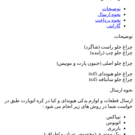
توضیحات
نحوه ارسال
نحوه پرداخت
گارانتی
توضیحات
چراغ جلو راست (شاگرد)
چراغ جلو چپ (راننده)
چراغ جلو اصلی (جنیون پارت و موبیس)
چراغ جلو هیوندای ix45
چراغ جلو سانتافه ix45
نحوه ارسال
ارسال قطعات و لوازم یدکی هیوندای و کیا در کره اتوپارت طبق در
خواست شما در روش های زیر انجام می شود :
تیپاکس
اتوبوس
باربری
پیک موتوری (مخصوص تهران و اطراف)