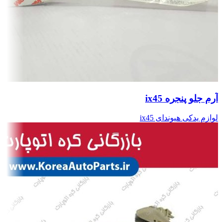
آرم جلو پنجره ix45
لوازم یدکی هیوندای ix45