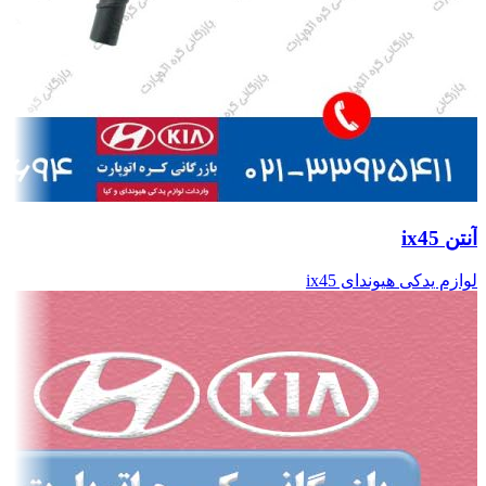
آنتن ix45
لوازم یدکی هیوندای ix45