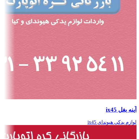
آینه بغل ix45
لوازم یدکی هیوندای ix45