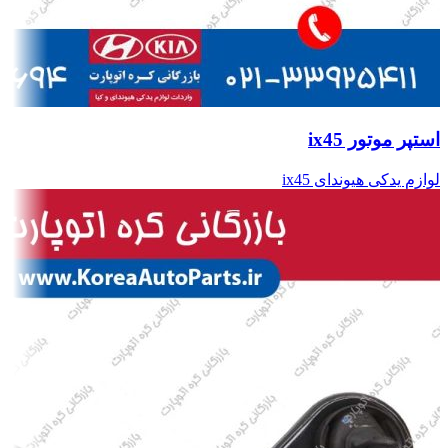
استپر موتور ix45
لوازم یدکی هیوندای ix45