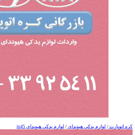
کره اتوپارت
/
لوازم یدکی هیوندای
/
لوازم یدکی هیوندای ix45