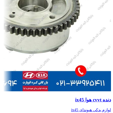
دنده cvvt هوا ix45
لوازم یدکی هیوندای ix45