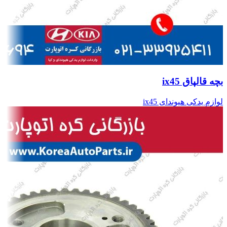
بچه قالپاق ix45
لوازم یدکی هیوندای ix45