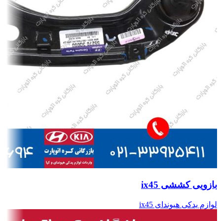
بازویی کششی ix45
لوازم یدکی هیوندای ix45