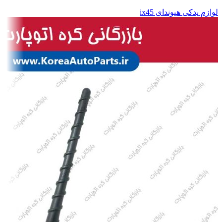
لوازم یدکی هیوندای ix45