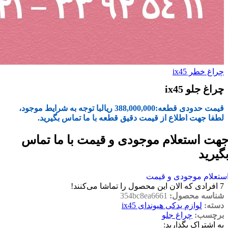
چراغ خطر ix45
چراغ جلو ix45
قیمت حدودی قطعه:
388,000,000
ریال
با توجه به شرایط موجود،
لطفا جهت اطلاع از قیمت دقیق قطعه با ما تماس بگیرید.
هت استعلام موجودی و قیمت با ما تماس
گیرید
ستعلام موجودی و قیمت
7
افرادی که الان این محصول را تماشا می‌کنند!
شناسه محصول:
354bc8ea6661
دسته:
لوازم یدکی هیوندای ix45
برچسب:
چراغ جلو
به اشتراک بگذارید: